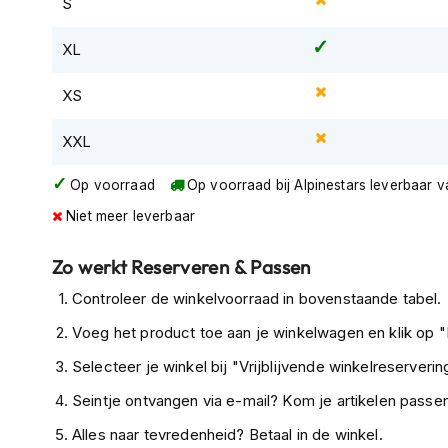
S
Gore-
Tex
XL
motorbroeken
Kevlar
XS
motorbroeken
XXL
Cargo
motorbroeken
Op voorraad
Op voorraad bij Alpinestars leverbaar 
Motorjeans
Niet meer leverbaar
Motorpakken
Heren
Zo werkt Reserveren & Passen
motorpak
Controleer de winkelvoorraad in bovenstaande tabel.
Dames
Voeg het product toe aan je winkelwagen en klik op "I
motorpak
Selecteer je winkel bij "Vrijblijvende winkelreservering
Eendelig
Seintje ontvangen via e-mail? Kom je artikelen passen
motorpak
Alles naar tevredenheid? Betaal in de winkel.
Tweedelig