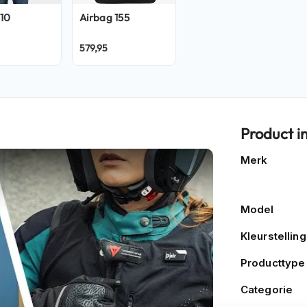
10
Airbag
155
579,95
Product i
Meer
Merk
informatie
Model
Kleurstelling
Producttype
Categorie