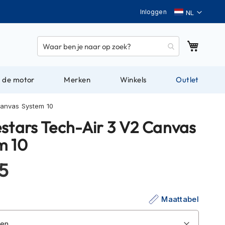
Taal
Inloggen
Winkel
 de motor
Merken
Winkels
Outlet
Canvas System 10
estars Tech-Air 3 V2 Canvas
m 10
5
Maattabel