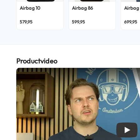
Crosshelmen
Airbag
10
Airbag
86
Airbag
Fietshelmen
579,95
599,95
699,95
Helm
accessoires
Vizieren
Pinlocks
Productvideo
Tear-
offs
Crossbrillen
Oordoppen
Onderhoud
helm
Helm
houder
Play
&