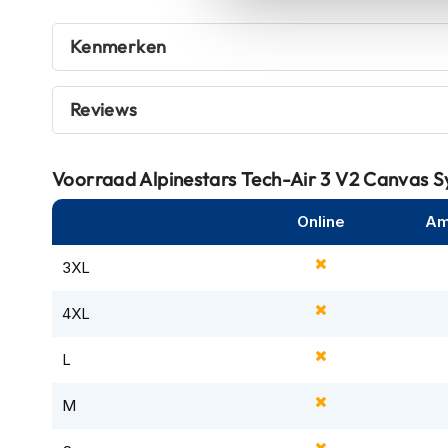
ruim op tijd om ernstige letsels te voorkomen.
Tex
De algoritmes zijn gebaseerd op miljoenen kilometers a
Kenmerken
motorjassen
beschermt bij frontale botsingen – met bewezen prestat
Motorbroeken
volgens het Dolomiticert Protocol.
Heren
Reviews
De waterbestendige behuizing van zowel het vest als de e
motorbroeken
een regenrit op maximale betrouwbaarheid kunt rekene
Dames
draagcomfort tijdens zowel korte als lange ritten.
Voorraad
Alpinestars Tech-Air 3 V2 Canvas 
motorbroeken
Via het LED-display blijf je direct op de hoogte van de 
Doorwaai
Online
Am
koppeling met de Tech-Air® app beheer je eenvoudig upd
motorbroeken
De Tech-Air® 3 V2 is het ideale airbagvest voor rijders 
3XL
Waterdichte
concessies willen doen aan stijl of gebruiksgemak.
motorbroeken
4XL
Leren
L
motorbroeken
Textiel
M
motorbroeken