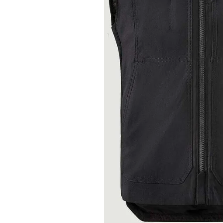
Race
helmen
Retro
helmen
Stille
motorhelmen
Flip
back
helmen
Heren
motorhelmen
Dames
motorhelmen
Kinder
motorhelmen
Scooterhelmen