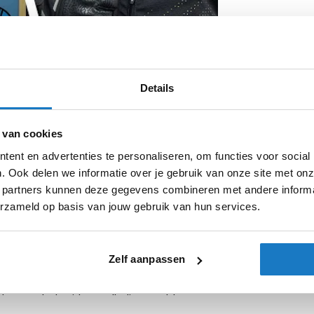
Details
 van cookies
ent en advertenties te personaliseren, om functies voor social
chtste autonome airbagvest ooit ontworpen
. Ook delen we informatie over je gebruik van onze site met onz
ruik op de weg, biedt dit vest ultieme
 partners kunnen deze gegevens combineren met andere informat
gsvrijheid.
erzameld op basis van jouw gebruik van hun services.
gaat, de Tech-Air 3 V2 past zich aan jouw
t eenvoudig onder of over je motorjas,
Zelf aanpassen
je bewegingen en activeert de airbag
nden wordt de airbag volledig opgeblazen –