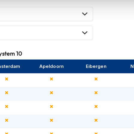
an rijdata, waardoor het systeem ook
ies bij snelheden tussen de 25 en 63 km/u
lektronica zorgt ervoor dat je zelfs tijdens
n. Het ergonomische ontwerp garandeert
System 10
status van het systeem, en dankzij Bluetooth-
sterdam
Apeldoorn
Eibergen
N
ates en instellingen.
die veiligheid serieus nemen maar geen