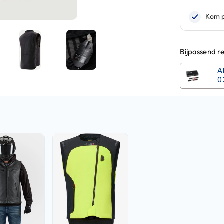
Bijpassend r
A
0