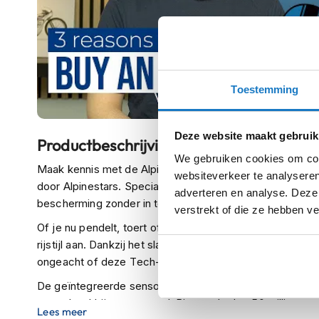
kapstok
Motorkleding
Motorjassen
Heren
motorjassen
Toestemming
Dames
motorjassen
Deze website maakt gebruik
Productbeschrijving
Doorwaai
We gebruiken cookies om cont
Maak kennis met de Alpinestars Tech-Air® 3 V2 – het li
motorjassen
websiteverkeer te analyseren
door Alpinestars. Speciaal ontwikkeld voor dagelijks geb
adverteren en analyse. Deze
Waterdichte
bescherming zonder in te boeten op comfort of bewegin
verstrekt of die ze hebben v
motorjassen
Of je nu pendelt, toert of lichte off-road avonturen aan
Leren
rijstijl aan. Dankzij het slanke ontwerp draag je het ves
motorjassen
ongeacht of deze Tech-Air® Ready is of niet.
Textiele
De geïntegreerde sensortechnologie analyseert continu 
motorjassen
razendsnel bij een ongeval. Binnen slechts 50 milliseco
Lees meer
Gore-