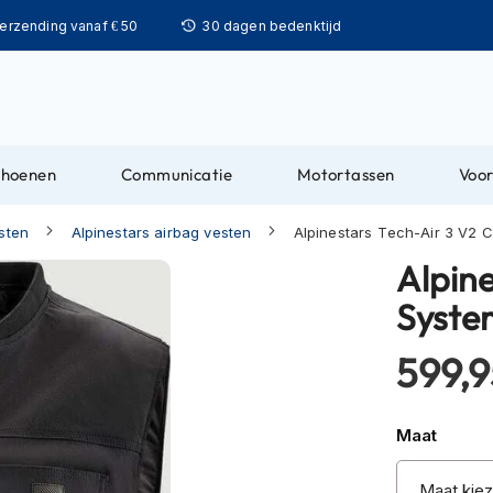
Ga
verzending vanaf € 50
30 dagen bedenktijd
naar
de
inhoud
choenen
Communicatie
Motortassen
Voor
sten
Alpinestars airbag vesten
Alpinestars Tech-Air 3 V2 
Alpin
Syste
599,9
Maat