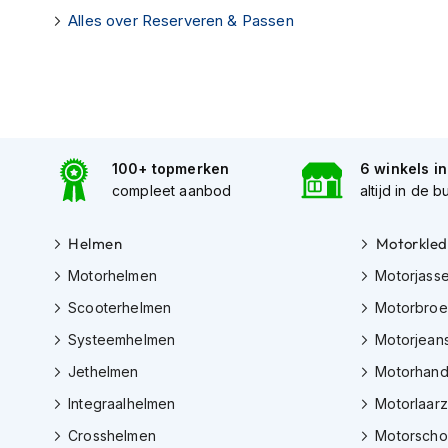
motorpak
Alles over Reserveren & Passen
Motorhoodies
Regenkleding
Onderkleding
Balaclavas
en
100+ topmerken
6 winkels i
helmmutsen
compleet aanbod
altijd in de b
Koelvesten
Helmen
Motorkled
Motorsokken
Motorhelmen
Motorjass
Nekwarmers
Scooterhelmen
Motorbro
en
windcollars
Systeemhelmen
Motorjean
Verwarmde
Jethelmen
Motorhan
onderkleding
Integraalhelmen
Motorlaar
Protectie
Crosshelmen
Motorsch