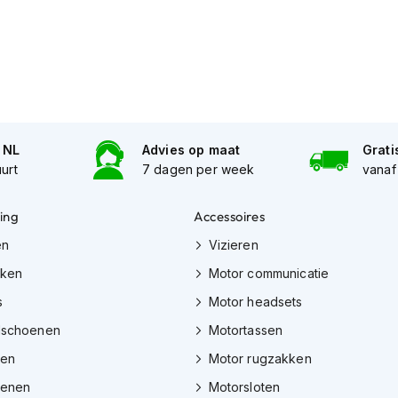
n NL
Advies op maat
Grati
uurt
7 dagen per week
vanaf
ing
Accessoires
en
Vizieren
eken
Motor communicatie
s
Motor headsets
dschoenen
Motortassen
zen
Motor rugzakken
oenen
Motorsloten