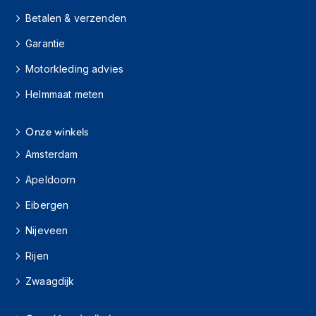
H
e
Betalen & verzenden
r
Garantie
e
n
Motorkleding advies
s
c
Helmmaat meten
o
o
t
Onze winkels
e
r
Amsterdam
h
e
Apeldoorn
l
m
Eibergen
e
Nijeveen
n
Rijen
D
a
Zwaagdijk
m
e
s