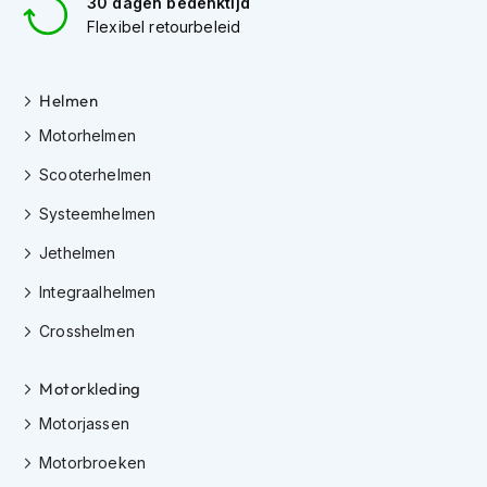
30 dagen bedenktijd
K
Flexibel retourbeleid
i
n
d
e
Helmen
r
Motorhelmen
m
o
Scooterhelmen
t
o
Systeemhelmen
r
h
Jethelmen
e
l
Integraalhelmen
m
e
Crosshelmen
n
Motorkleding
S
c
Motorjassen
o
o
Motorbroeken
t