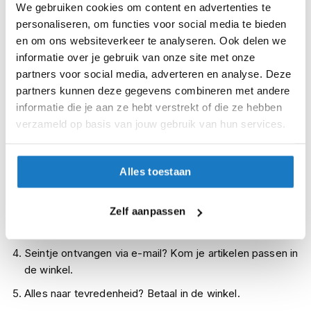
We gebruiken cookies om content en advertenties te
i
Op voorraad
p
personaliseren, om functies voor social media te bieden
Op voorraad bij Alpinestars leverbaar vanaf 18 augustus
b
en om ons websiteverkeer te analyseren. Ook delen we
a
Leverbaar na deze datum
informatie over je gebruik van onze site met onze
c
partners voor social media, adverteren en analyse. Deze
k
Levertijd onbekend, neem eventueel contact met ons op
h
partners kunnen deze gegevens combineren met andere
Niet meer leverbaar
e
informatie die je aan ze hebt verstrekt of die ze hebben
l
verzameld op basis van jouw gebruik van hun services.
Zo werkt Reserveren & Passen
m
e
Controleer de winkelvoorraad in bovenstaande tabel.
n
Alles toestaan
Voeg het product toe aan je winkelwagen en klik op "Ik
H
ga bestellen".
e
r
Zelf aanpassen
Selecteer je winkel bij "Vrijblijvende winkelreservering"
e
en rond je bestelling af.
n
m
Seintje ontvangen via e-mail? Kom je artikelen passen in
o
de winkel.
t
o
Alles naar tevredenheid? Betaal in de winkel.
r