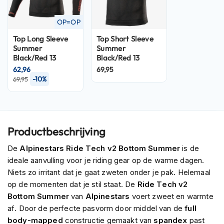
P
i
l
OP=OP
o
Top Long Sleeve
Top Short Sleeve
t
Summer
Summer
e
Black/Red 13
Black/Red 13
n
h
62,96
69,95
e
-10%
69,95
l
m
e
n
Productbeschrijving
P
i
De
Alpinestars Ride Tech v2 Bottom Summer
is de
n
ideale aanvulling voor je riding gear op de warme dagen.
l
Niets zo irritant dat je gaat zweten onder je pak. Helemaal
o
c
op de momenten dat je stil staat. De
Ride Tech v2
k
Bottom Summer
van
Alpinestars
voert zweet en warmte
h
af. Door de perfecte pasvorm door middel van de
full
e
body-mapped
constructie gemaakt van
spandex
past
l