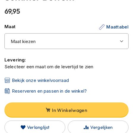
C
begin
a
69,95
van
r
b
de
o
Maat
Maattabel
afbeeldingen-
n
gallerij
h
e
l
m
e
Levering:
n
Selecteer een maat om de levertijd te zien
E
Bekijk onze winkelvoorraad
n
d
Reserveren en passen in de winkel?
u
r
o
h
In Winkelwagen
e
l
m
Verlanglijst
Vergelijken
e