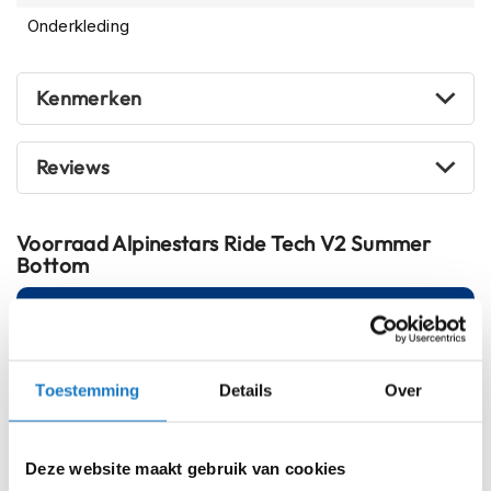
m
Onderkleding
e
n
S
Kenmerken
t
i
l
Reviews
l
e
m
o
Voorraad
Alpinestars Ride Tech V2 Summer
t
Bottom
o
r
Online
Amsterdam
h
e
l
M/L
m
Toestemming
Details
Over
e
XSS
n
XXL
F
Deze website maakt gebruik van cookies
l