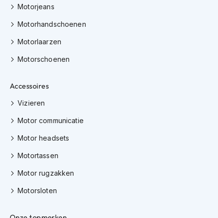
e
Motorjeans
r
h
Motorhandschoenen
e
l
Motorlaarzen
m
e
Motorschoenen
n
Accessoires
B
o
Vizieren
x
e
Motor communicatie
r
h
Motor headsets
e
l
Motortassen
m
e
Motor rugzakken
n
Motorsloten
F
a
s
Onze topmerken