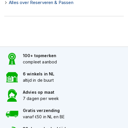
h
Alles over Reserveren & Passen
e
l
m
e
n
D
a
m
100+ topmerken
e
s
compleet aanbod
m
o
6 winkels in NL
t
altijd in de buurt
o
r
Advies op maat
h
7 dagen per week
e
l
m
Gratis verzending
e
vanaf €50 in NL en BE
n