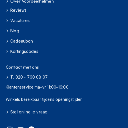
Over Voordeelhelmen
s
c
Reviews
o
o
Vacatures
t
Blog
e
r
Cadeaubon
h
e
Kortingscodes
l
m
e
Contact met ons
n
T. 020 - 760 08 07
K
i
Klantenservice ma–vr 11:00–16:00
n
d
Winkels bereikbaar tijdens openingstijden
e
r
Stel online je vraag
s
c
o