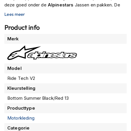
m
deze goed onder de
Alpinestars
Jassen en pakken. De
e
pijpen zijn ergonomisch voorgevormd en hebben spier
Lees meer
n
ondersteuning om zo vermoeidheid te voorkomen en een
ultieme comfort te realiseren.
Product info
R
a
Meer
c
Merk
e
informatie
h
e
l
m
Model
e
n
Ride Tech V2
R
Kleurstelling
e
Bottom Summer Black/Red 13
t
r
Producttype
o
h
Motorkleding
e
l
Categorie