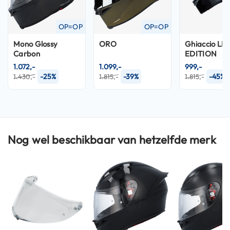
n
OP=OP
OP=OP
H
e
Mono Glossy
ORO
Ghiaccio LI
l
Carbon
EDITION
m
e
1.072,-
1.099,-
999,-
n
-25%
-39%
-45%
1.430,-
1.815,-
1.815,-
m
e
t
z
o
n
Nog wel beschikbaar van hetzelfde merk
n
e
v
i
z
i
e
r