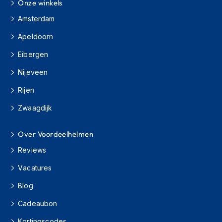
Onze winkels
s
c
Amsterdam
o
o
Apeldoorn
t
e
Eibergen
r
Nijeveen
h
e
Rijen
l
m
Zwaagdijk
e
n
Over Voordeelhelmen
K
i
Reviews
n
d
Vacatures
e
Blog
r
s
Cadeaubon
c
o
Kortingscodes