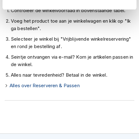
Zo werkt Reserveren & Passen
h
e
Controleer de winkelvoorraad in bovenstaande tabel.
l
m
Voeg het product toe aan je winkelwagen en klik op "Ik
e
ga bestellen".
n
Selecteer je winkel bij "Vrijblijvende winkelreservering"
D
en rond je bestelling af.
a
m
Seintje ontvangen via e-mail? Kom je artikelen passen in
e
de winkel.
s
m
Alles naar tevredenheid? Betaal in de winkel.
o
t
Alles over Reserveren & Passen
o
r
h
e
l
m
e
n