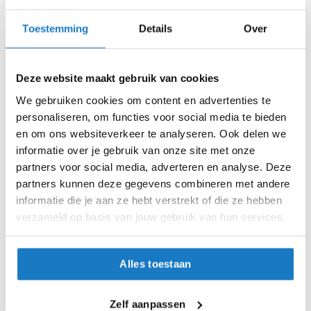
XS (53-54cm)
i
p
Toestemming
Details
Over
b
S (55-56cm)
a
c
M (57-58cm)
k
Deze website maakt gebruik van cookies
h
We gebruiken cookies om content en advertenties te
e
L (59-60cm)
l
personaliseren, om functies voor social media te bieden
m
en om ons websiteverkeer te analyseren. Ook delen we
XL (61-62cm)
e
informatie over je gebruik van onze site met onze
n
partners voor social media, adverteren en analyse. Deze
XXL (63-64cm)
H
partners kunnen deze gegevens combineren met andere
e
Op voorraad
informatie die je aan ze hebt verstrekt of die ze hebben
r
verzameld op basis van jouw gebruik van hun services.
Op voorraad bij AGV 4-7 werkdagen
e
n
Leverbaar na deze datum
m
o
Levertijd onbekend, neem eventueel contact met ons op
Alles toestaan
t
Niet meer leverbaar
o
r
Zelf aanpassen