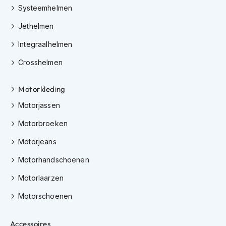
e
Systeemhelmen
r
h
Jethelmen
e
l
Integraalhelmen
m
e
Crosshelmen
n
Motorkleding
B
o
Motorjassen
x
e
Motorbroeken
r
h
Motorjeans
e
l
Motorhandschoenen
m
e
Motorlaarzen
n
Motorschoenen
F
a
Accessoires
s