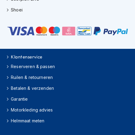
H
e
Shoei
r
e
n
s
c
o
o
t
Klantenservice
e
r
Reserveren & passen
h
e
Ruilen & retourneren
l
m
Betalen & verzenden
e
n
Garantie
Motorkleding advies
D
a
Helmmaat meten
m
e
s