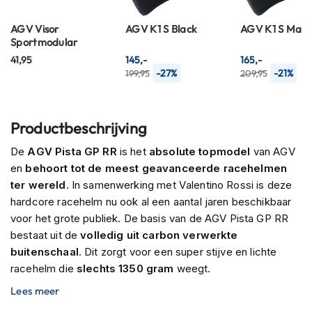
P
i
AGV Visor
AGV K1 S Black
AGV K1 S Matt
l
Sportmodular
o
t
41,95
145,-
165,-
e
-27%
-21%
199,95
209,95
n
h
e
l
Productbeschrijving
m
e
De
AGV Pista GP RR
is het
absolute topmodel
van AGV
n
en
behoort tot de meest geavanceerde racehelmen
ter wereld
. In samenwerking met Valentino Rossi is deze
P
hardcore racehelm nu ook al een aantal jaren beschikbaar
i
n
voor het grote publiek. De basis van de AGV Pista GP RR
l
bestaat uit de
volledig uit carbon verwerkte
o
buitenschaal
. Dit zorgt voor een super stijve en lichte
c
racehelm die
slechts 1350 gram
weegt.
k
h
Lees meer
Wat de oplettende rijder waarschijnlijk al is opgevallen is
e
l
dat de Pista GP RR een
nieuwe spoiler
heeft gekregen.