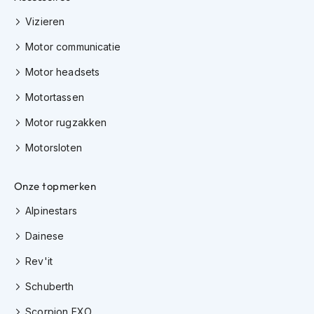
h
Vizieren
i
o
Motor communicatie
n
h
Motor headsets
e
l
Motortassen
m
e
Motor rugzakken
n
Motorsloten
V
e
s
Onze topmerken
p
Alpinestars
a
h
Dainese
e
l
Rev'it
m
e
Schuberth
n
Scorpion EXO