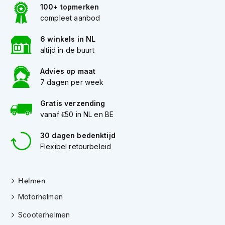
100+ topmerken
K
i
compleet aanbod
n
d
6 winkels in NL
e
altijd in de buurt
r
m
Advies op maat
o
7 dagen per week
t
o
r
Gratis verzending
h
vanaf €50 in NL en BE
e
l
30 dagen bedenktijd
m
Flexibel retourbeleid
e
n
S
Helmen
c
Motorhelmen
o
o
Scooterhelmen
t