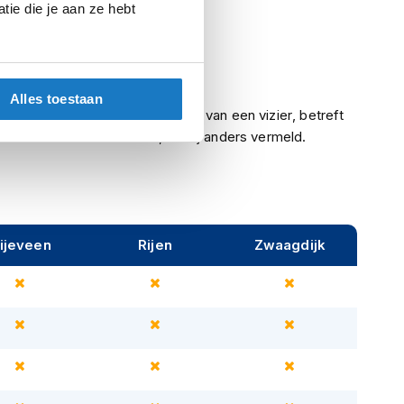
ie die je aan ze hebt
Integraalhelmen
Meegeleverd
Ja
Alles toestaan
Indien een helm is voorzien van een vizier, betreft
het een helder vizier, tenzij anders vermeld.
ijeveen
Rijen
Zwaagdijk