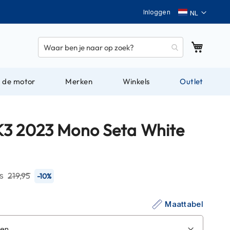
Taal
Inloggen
Winkel
 de motor
Merken
Winkels
Outlet
3 2023 Mono Seta White
js
219,95
-10%
Maattabel