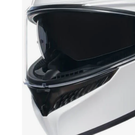
Race
helmen
Retro
helmen
Stille
motorhelmen
Flip
back
helmen
Heren
motorhelmen
Dames
motorhelmen
Kinder
motorhelmen
Scooterhelmen