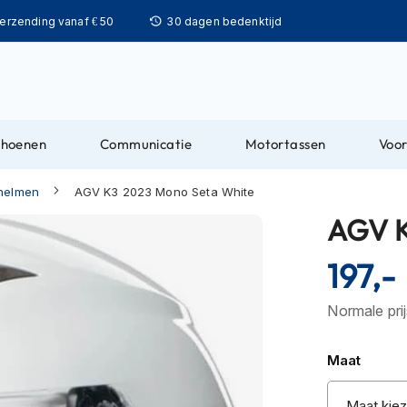
Ga
verzending vanaf € 50
30 dagen bedenktijd
naar
de
inhoud
choenen
Communicatie
Motortassen
Voor
lhelmen
AGV K3 2023 Mono Seta White
AGV K
197,-
Normale pri
Maat