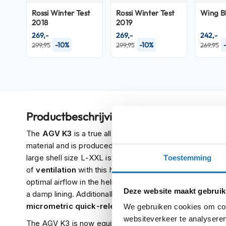
Crosshelmen
Rossi Winter Test
Rossi Winter Test
Wing Bl
2018
2019
Fietshelmen
269,-
269,-
242,-
-10%
-10%
299,95
299,95
269,95
Helm
accessoires
Vizieren
Pinlocks
Tear-
Productbeschrijving
offs
The
AGV K3
is a true all-rounder for a great price. Thi
Crossbrillen
material and is produced in
two shell sizes
. The small 
Oordoppen
large shell size L-XXL is slightly heavier. The inner shel
Toestemming
Onderhoud
of
ventilation
with this helmet, with no less than 5 fron
helm
optimal airflow in the helmet. The
dry-comfort inner lin
Deze website maakt gebruik
a damp lining. Additionally, the lining is removable and 
Helm
micrometric quick-release buckle
, which easily click
We gebruiken cookies om cont
houder
websiteverkeer te analyseren
&
The AGV K3 is now equipped with a
Max vision pinloc