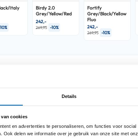
ack/Italy
Birdy 2.0
Fortify
Grey/Yellow/Red
Grey/Black/Yellow
Fluo
242,-
242,-
-10%
-10%
269,95
-10%
269,95
Product i
Meer
s helmet is made from
Thermoplastic
Merk
informatie
shell size XS-M weighs 1490 grams, and the
l is made of 4-density EPS. There is no lack
Details
t vents and 2 exhaust openings, you create
Model
ing
dries quickly, so you hardly suffer from
 van cookies
Kleurstelling
therefore washable. This helmet features a
s into place.
ent en advertenties te personaliseren, om functies voor social
Producttype
. Ook delen we informatie over je gebruik van onze site met onz
k
and an
extra wide field of view
(visibility