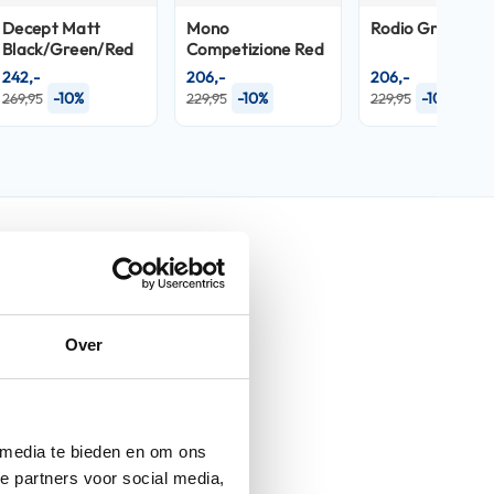
Decept Matt
Mono
Rodio Grey Mat
Black/Green/Red
Competizione Red
242,-
206,-
206,-
-10%
-10%
-10%
269,95
229,95
229,95
nfo
Over
K3 2023
Mono Seta White
 media te bieden en om ons
Helmen
e partners voor social media,