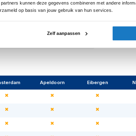
 partners kunnen deze gegevens combineren met andere informat
Categorie
s, including a micro-opening. This visor can
erzameld op basis van jouw gebruik van hun services.
t features an
integrated sun visor
which is
Pinlock
Zonnevizier
 from 2023, with a MAX-Vision visor,
Zelf aanpassen
Let op
sterdam
Apeldoorn
Eibergen
N