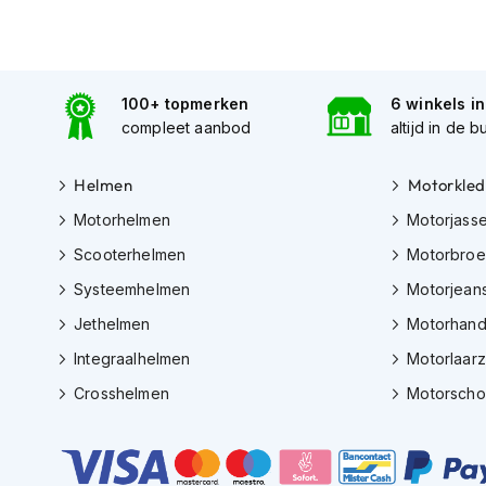
Gore-
Tex
motorbroeken
Kevlar
100+ topmerken
6 winkels i
motorbroeken
compleet aanbod
altijd in de b
Cargo
motorbroeken
Helmen
Motorkled
Motorjeans
Motorhelmen
Motorjass
Scooterhelmen
Motorbro
Motorpakken
Heren
Systeemhelmen
Motorjean
motorpak
Jethelmen
Motorhan
Dames
Integraalhelmen
Motorlaar
motorpak
Crosshelmen
Motorsch
Eendelig
motorpak
Tweedelig