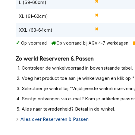
L (59-60cm)
Tex
motorjassen
XL (61-62cm)
Motorbroeken
XXL (63-64cm)
Heren
motorbroeken
Op voorraad
Op voorraad bij AGV 4-7 werkdagen
Dames
motorbroeken
Zo werkt Reserveren & Passen
Doorwaai
Controleer de winkelvoorraad in bovenstaande tabel.
motorbroeken
Voeg het product toe aan je winkelwagen en klik op "I
Waterdichte
Selecteer je winkel bij "Vrijblijvende winkelreservering
motorbroeken
Seintje ontvangen via e-mail? Kom je artikelen passen
Leren
motorbroeken
Alles naar tevredenheid? Betaal in de winkel.
Textiel
Alles over Reserveren & Passen
motorbroeken