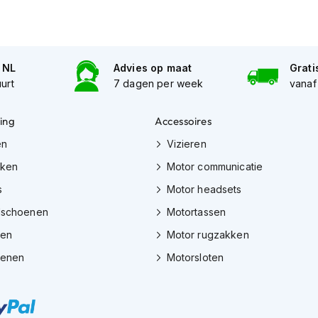
n NL
Advies op maat
Grati
uurt
7 dagen per week
vanaf
ing
Accessoires
en
Vizieren
eken
Motor communicatie
s
Motor headsets
dschoenen
Motortassen
zen
Motor rugzakken
oenen
Motorsloten