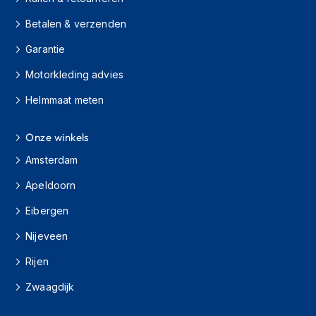
e
r
Betalen & verzenden
h
e
Garantie
l
m
Motorkleding advies
e
n
Helmmaat meten
B
Onze winkels
o
x
Amsterdam
e
r
Apeldoorn
h
e
Eibergen
l
m
Nijeveen
e
n
Rijen
F
Zwaagdijk
a
s