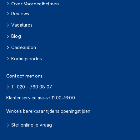
Over Voordeelhelmen
h
i
Reviews
o
n
Vacatures
h
e
Blog
l
m
Cadeaubon
e
n
Kortingscodes
V
Contact met ons
e
s
T. 020 - 760 08 07
p
a
Klantenservice ma–vr 11:00–16:00
h
e
Winkels bereikbaar tijdens openingstijden
l
m
e
Stel online je vraag
n