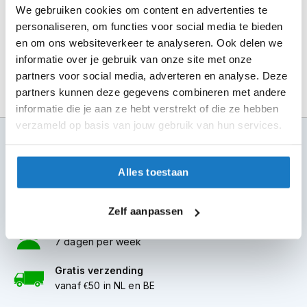
m
We gebruiken cookies om content en advertenties te
Alles over Reserveren & Passen
e
personaliseren, om functies voor social media te bieden
n
en om ons websiteverkeer te analyseren. Ook delen we
S
informatie over je gebruik van onze site met onze
t
partners voor social media, adverteren en analyse. Deze
i
partners kunnen deze gegevens combineren met andere
l
l
informatie die je aan ze hebt verstrekt of die ze hebben
e
verzameld op basis van jouw gebruik van hun services.
m
100+ topmerken
o
compleet aanbod
t
Alles toestaan
o
6 winkels in NL
r
altijd in de buurt
h
Zelf aanpassen
e
l
Advies op maat
m
7 dagen per week
e
n
Gratis verzending
vanaf €50 in NL en BE
F
l