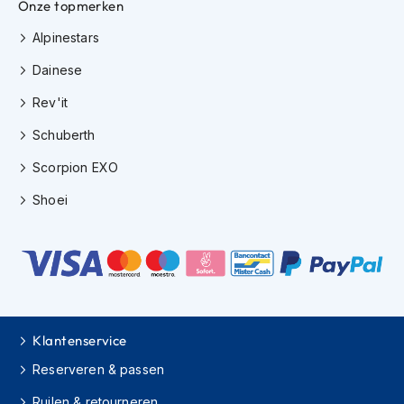
Onze topmerken
K
i
Alpinestars
n
d
Dainese
e
r
Rev'it
m
o
Schuberth
t
Scorpion EXO
o
r
Shoei
h
e
l
m
e
n
S
c
Klantenservice
o
Reserveren & passen
o
t
Ruilen & retourneren