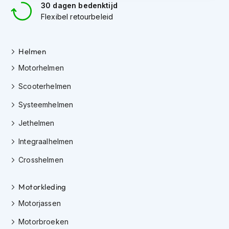
30 dagen bedenktijd
i
Flexibel retourbeleid
p
b
a
c
Helmen
k
h
Motorhelmen
e
l
Scooterhelmen
m
Systeemhelmen
e
n
Jethelmen
H
Integraalhelmen
e
r
Crosshelmen
e
n
m
Motorkleding
o
t
Motorjassen
o
Motorbroeken
r