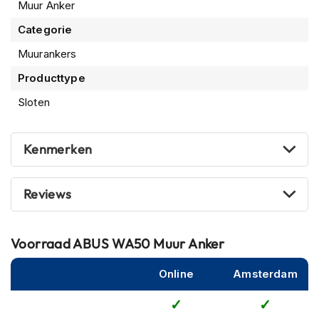
P
Muur Anker
i
Categorie
l
o
Muurankers
t
e
Producttype
n
h
Sloten
e
l
m
Kenmerken
e
n
Reviews
P
i
n
l
Voorraad
ABUS WA50 Muur Anker
o
c
Online
Amsterdam
k
h
e
l