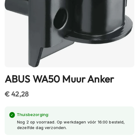
h
e
l
m
e
n
B
l
u
e
t
o
ABUS WA50 Muur Anker
Ga
o
naar
t
het
€ 42,28
h
h
begin
e
van
l
de
Thuisbezorging:
m
afbeeldingen-
Nog 2 op voorraad. Op werkdagen vóór 16:00 besteld,
e
dezelfde dag verzonden.
n
gallerij