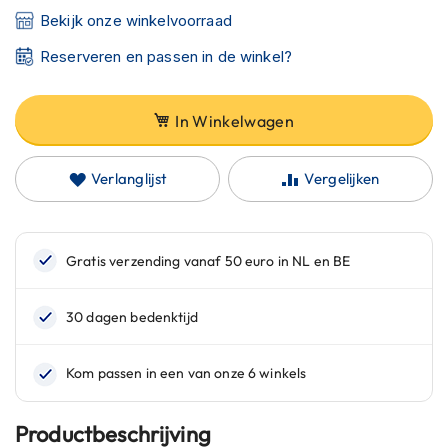
C
Bekijk onze winkelvoorraad
a
r
Reserveren en passen in de winkel?
b
o
n
h
In Winkelwagen
e
l
m
Verlanglijst
Vergelijken
e
n
E
n
d
u
r
o
h
e
l
m
Productbeschrijving
e