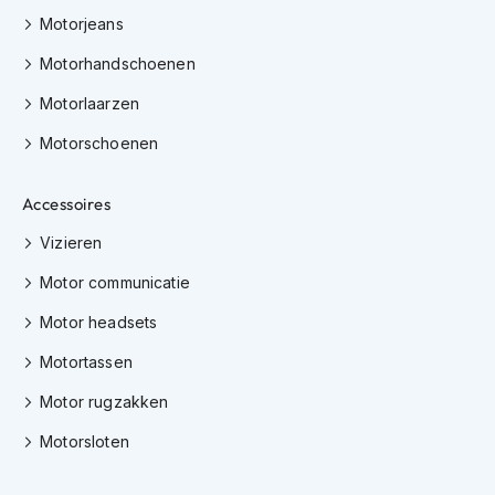
h
Motorjeans
e
l
Motorhandschoenen
m
e
Motorlaarzen
n
Motorschoenen
D
a
m
Accessoires
e
s
Vizieren
m
o
Motor communicatie
t
o
Motor headsets
r
Motortassen
h
e
Motor rugzakken
l
m
Motorsloten
e
n