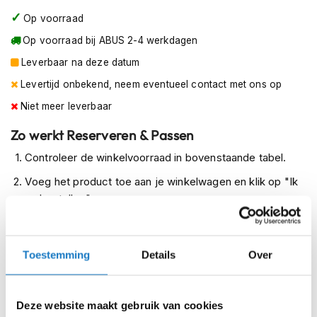
m
Op voorraad
e
n
Op voorraad bij ABUS 2-4 werkdagen
Leverbaar na deze datum
R
a
Levertijd onbekend, neem eventueel contact met ons op
c
e
Niet meer leverbaar
h
e
Zo werkt Reserveren & Passen
l
Controleer de winkelvoorraad in bovenstaande tabel.
m
e
Voeg het product toe aan je winkelwagen en klik op "Ik
n
ga bestellen".
R
Selecteer je winkel bij "Vrijblijvende winkelreservering"
e
en rond je bestelling af.
t
r
Toestemming
Details
Over
Seintje ontvangen via e-mail? Kom je artikelen passen in
o
h
de winkel.
e
Alles naar tevredenheid? Betaal in de winkel.
Deze website maakt gebruik van cookies
l