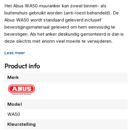
n
Het Abus WA50 muuranker kan zowel binnen- als
buitenshuis gebruikt worden (anti-roest behandeld). De
H
Abus WA50 wordt standaard geleverd inclusief
e
l
bevestigingsmateriaal geleverd om hem eenvoudig te
m
bevestigen. Als het anker deskundig gemonteerd is dan is
e
deze slechts met enorm veel moeite te verwijderen.
n
m
Lees meer
e
t
Product info
z
o
Meer
n
Merk
informatie
n
e
v
i
Model
z
i
WA50
e
r
Kleurstelling