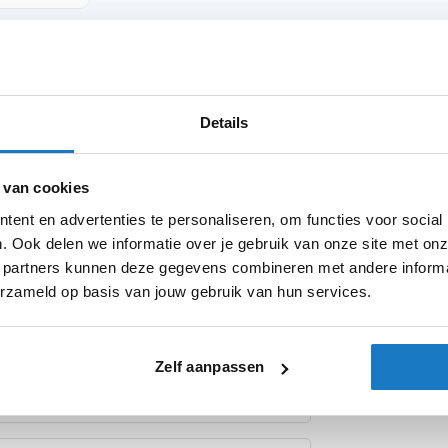
Product i
Details
Meer
chijfremslot met ingebouwd alarm en een
Merk
informatie
5mm dik en is net zoals alle andere
 van cookies
ype gehard staal. Dankzij het ABUS 3D
Model
 ingebouwde alarm geactiveerd en
ent en advertenties te personaliseren, om functies voor social
schrikken. Daarnaast zit er in de Abus Granit
. Ook delen we informatie over je gebruik van onze site met onz
Kleurstelling
lerhoogste protectie tegen elke vorm van
 partners kunnen deze gegevens combineren met andere informat
e sleutels meegeleverd waarvan er één ook
Categorie
erzameld op basis van jouw gebruik van hun services.
ram
ART sterren
Producttype
Zelf aanpassen