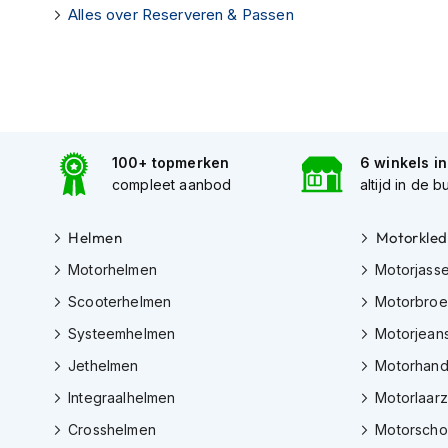
Alles over Reserveren & Passen
Tex
motorjassen
Motorbroeken
Heren
motorbroeken
Dames
100+ topmerken
6 winkels i
compleet aanbod
altijd in de b
motorbroeken
Doorwaai
Helmen
Motorkled
motorbroeken
Motorhelmen
Motorjass
Waterdichte
motorbroeken
Scooterhelmen
Motorbro
Systeemhelmen
Motorjean
Leren
motorbroeken
Jethelmen
Motorhan
Textiel
Integraalhelmen
Motorlaar
motorbroeken
Crosshelmen
Motorsch