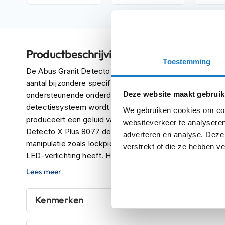
Crosshelmen
Fietshelmen
Helm
Productbeschrijving
accessoires
Toestemming
Vizieren
De Abus Granit Detecto X Plus 8077 is een ijzersterk s
aantal bijzondere specificaties. De stalen sluitpen is 13,
Pinlocks
Deze website maakt gebruik
ondersteunende onderdelen gemaakt van een speciaal t
Tear-
detectiesysteem wordt bij elke beweging of schok het
We gebruiken cookies om cont
offs
produceert een geluid van 100 decibel om een dief af te 
websiteverkeer te analyseren
Detecto X Plus 8077 de ABUS X Plus cilinder voor de al
Crossbrillen
adverteren en analyse. Deze
manipulatie zoals lockpicking. Standaard worden er twe
verstrekt of die ze hebben v
Oordoppen
LED-verlichting heeft. Het gewicht van dit slot is: 880 g
Onderhoud
Lees meer
helm
Helm
Kenmerken
houder
&