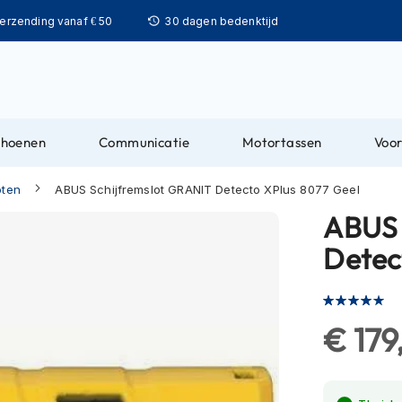
Ga
verzending vanaf € 50
30 dagen bedenktijd
naar
de
inhoud
choenen
Communicatie
Motortassen
Voor
oten
ABUS Schijfremslot GRANIT Detecto XPlus 8077 Geel
ABUS 
Detec
Waardering:
80
100
% of
€ 179