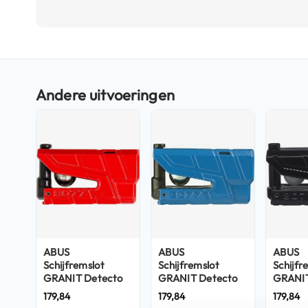
Boxer
helmen
Ga
Fashion
naar
helmen
het
Vespa
begin
helmen
van
de
Heren
afbeeldingen-
scooterhelmen
gallerij
Dames
scooterhelmen
Kinder
scooterhelmen
ABUS
ABUS
ABUS
Systeemhelmen
Schijfremslot
Schijfremslot
Schijfr
Jethelmen
GRANIT Detecto
GRANIT Detecto
GRANIT
XPlus 8077 Rood
XPlus 8077 Blauw
XPlus 
179,84
179,84
179,84
Integraalhelmen