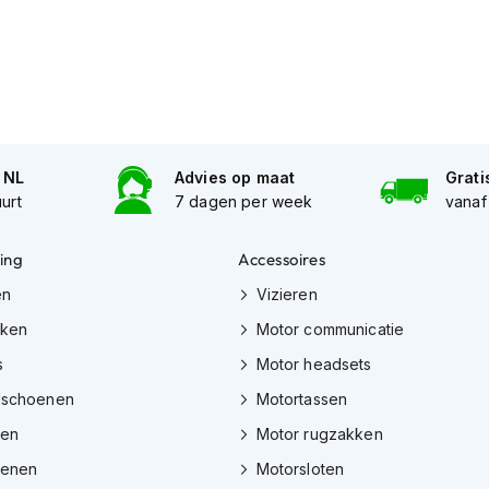
n NL
Advies op maat
Grati
uurt
7 dagen per week
vanaf
ing
Accessoires
en
Vizieren
eken
Motor communicatie
s
Motor headsets
dschoenen
Motortassen
zen
Motor rugzakken
oenen
Motorsloten