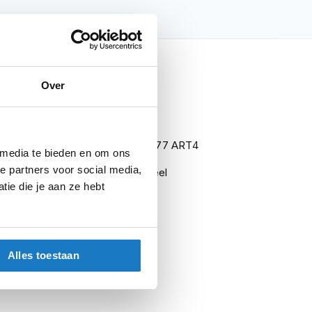
nfo
Over
GRANIT Detecto X Plus 8077 ART4
 media te bieden en om ons
e partners voor social media,
Schijfremslot met Alarm Geel
ie die je aan ze hebt
Schijfremsloten
ART 4
Sloten
Alles toestaan