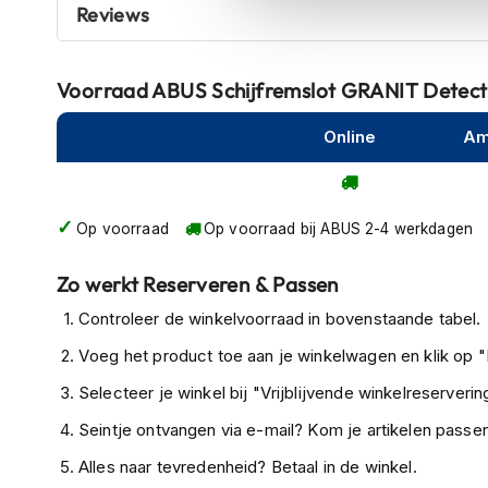
Reviews
kapstok
Motorkleding
Motorjassen
Voorraad
ABUS Schijfremslot GRANIT Detect
Heren
motorjassen
Online
Am
Dames
motorjassen
Op voorraad
Op voorraad bij ABUS 2-4 werkdagen
Doorwaai
motorjassen
Zo werkt Reserveren & Passen
Waterdichte
Controleer de winkelvoorraad in bovenstaande tabel.
motorjassen
Voeg het product toe aan je winkelwagen en klik op "I
Leren
motorjassen
Selecteer je winkel bij "Vrijblijvende winkelreservering
Textiele
Seintje ontvangen via e-mail? Kom je artikelen passen
motorjassen
Alles naar tevredenheid? Betaal in de winkel.
Gore-