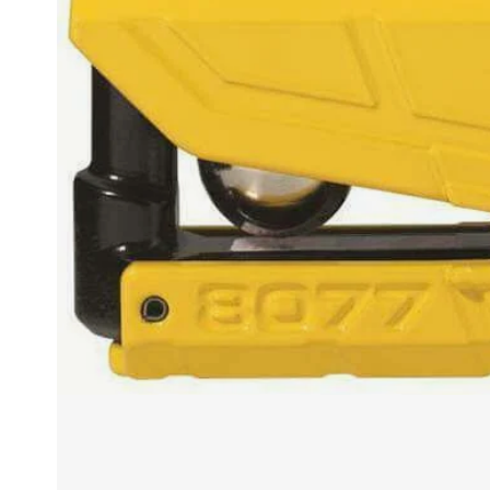
Race
helmen
Retro
helmen
Stille
motorhelmen
Flip
back
helmen
Heren
motorhelmen
Dames
motorhelmen
Kinder
motorhelmen
Scooterhelmen