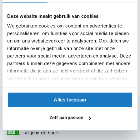
Selecteer je winkel bij "Vrijblijvende winkelreservering"
m
e
en rond je bestelling af.
n
Deze website maakt gebruik van cookies
Seintje ontvangen via e-mail? Kom je artikelen passen in
S
We gebruiken cookies om content en advertenties te
de winkel.
t
personaliseren, om functies voor social media te bieden
Alles naar tevredenheid? Betaal in de winkel.
i
en om ons websiteverkeer te analyseren. Ook delen we
l
Alles over Reserveren & Passen
informatie over je gebruik van onze site met onze
l
e
partners voor social media, adverteren en analyse. Deze
m
partners kunnen deze gegevens combineren met andere
o
informatie die je aan ze hebt verstrekt of die ze hebben
t
verzameld op basis van jouw gebruik van hun services.
o
r
h
e
Alles toestaan
l
100+ topmerken
m
compleet aanbod
e
Zelf aanpassen
n
6 winkels in NL
altijd in de buurt
F
l