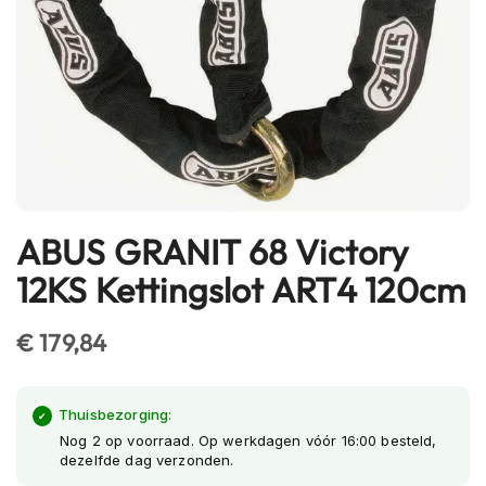
h
e
l
m
e
n
B
l
u
e
ABUS GRANIT 68 Victory
t
Ga
o
naar
12KS Kettingslot ART4 120cm
o
het
t
begin
h
€ 179,84
h
van
e
de
l
afbeeldingen-
m
Thuisbezorging:
gallerij
e
Nog 2 op voorraad. Op werkdagen vóór 16:00 besteld,
n
dezelfde dag verzonden.