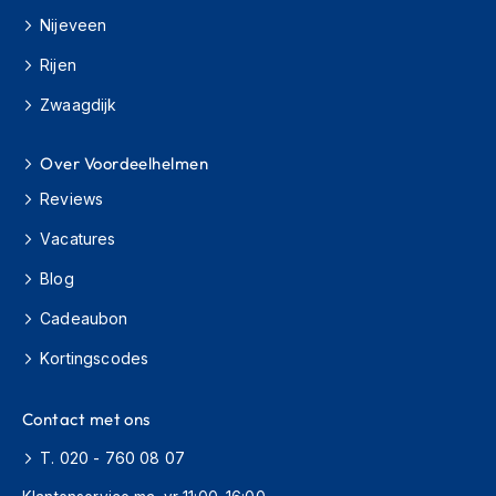
h
Nijeveen
i
o
Rijen
n
h
Zwaagdijk
e
l
Over Voordeelhelmen
m
e
Reviews
n
Vacatures
V
e
Blog
s
p
Cadeaubon
a
h
Kortingscodes
e
l
m
Contact met ons
e
T. 020 - 760 08 07
n