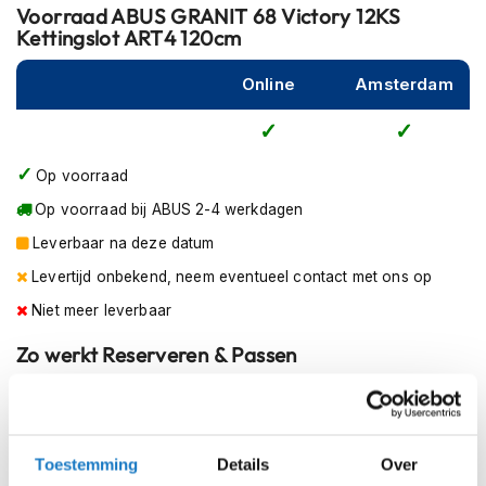
Voorraad
ABUS GRANIT 68 Victory 12KS
m
Kettingslot ART4 120cm
e
n
Online
Amsterdam
R
a
c
e
Op voorraad
h
e
Op voorraad bij ABUS 2-4 werkdagen
l
m
Leverbaar na deze datum
e
Levertijd onbekend, neem eventueel contact met ons op
n
Niet meer leverbaar
R
e
Zo werkt Reserveren & Passen
t
r
Controleer de winkelvoorraad in bovenstaande tabel.
o
Voeg het product toe aan je winkelwagen en klik op "Ik
h
e
ga bestellen".
Toestemming
Details
Over
l