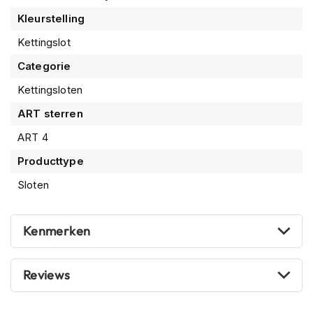
P
i
Kleurstelling
l
Kettingslot
o
t
Categorie
e
n
Kettingsloten
h
e
ART sterren
l
m
ART 4
e
Producttype
n
Sloten
P
i
n
Kenmerken
l
o
c
k
Reviews
h
e
l