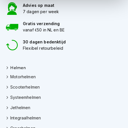
i
Advies op maat
p
7 dagen per week
b
a
Gratis verzending
c
vanaf €50 in NL en BE
k
h
30 dagen bedenktijd
e
l
Flexibel retourbeleid
m
e
n
Helmen
H
Motorhelmen
e
r
Scooterhelmen
e
n
Systeemhelmen
m
Jethelmen
o
t
Integraalhelmen
o
r