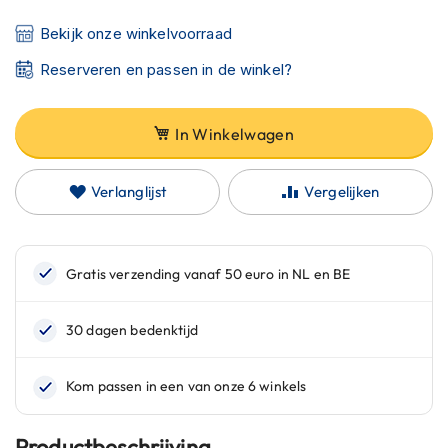
C
a
Bekijk onze winkelvoorraad
r
b
Reserveren en passen in de winkel?
o
n
h
In Winkelwagen
e
l
m
Verlanglijst
Vergelijken
e
n
E
n
d
u
r
o
h
e
l
m
Productbeschrijving
e