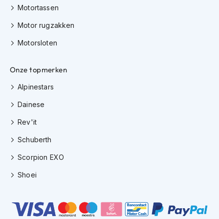
K
Motortassen
i
Motor rugzakken
n
d
Motorsloten
e
r
m
Onze topmerken
o
t
Alpinestars
o
r
Dainese
h
e
Rev'it
l
m
Schuberth
e
n
Scorpion EXO
Shoei
S
c
o
o
t