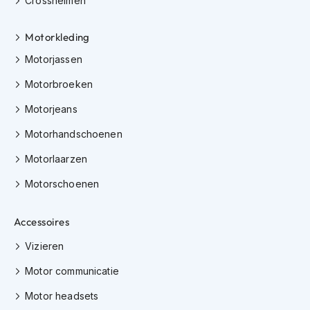
Crosshelmen
h
e
l
Motorkleding
m
e
Motorjassen
n
Motorbroeken
D
Motorjeans
a
m
Motorhandschoenen
e
s
Motorlaarzen
m
o
Motorschoenen
t
o
r
Accessoires
h
e
Vizieren
l
m
Motor communicatie
e
n
Motor headsets