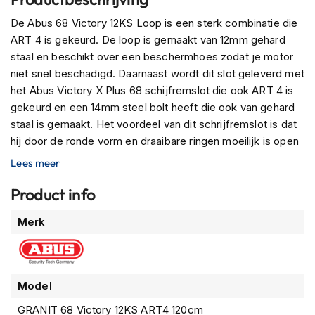
n
De Abus 68 Victory 12KS Loop is een sterk combinatie die
H
ART 4 is gekeurd. De loop is gemaakt van 12mm gehard
e
staal en beschikt over een beschermhoes zodat je motor
l
niet snel beschadigd. Daarnaast wordt dit slot geleverd met
m
het Abus Victory X Plus 68 schijfremslot die ook ART 4 is
e
n
gekeurd en een 14mm steel bolt heeft die ook van gehard
m
staal is gemaakt. Het voordeel van dit schrijfremslot is dat
e
hij door de ronde vorm en draaibare ringen moeilijk is open
t
te breken door criminelen. Ook is er gebruik gemaakt van
z
Lees meer
o
de Abus X Plus cilinder die de hoogste protectie biedt
n
tegen elke vorm van manipulatie. Het gewicht van dit slot
Product info
n
is: 3500gram
e
Meer
Merk
v
informatie
i
z
i
e
Model
r
GRANIT 68 Victory 12KS ART4 120cm