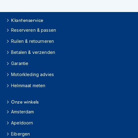
e
r
h
e
Klantenservice
l
Reserveren & passen
m
e
Ruilen & retourneren
n
Betalen & verzenden
B
o
Garantie
x
e
Motorkleding advies
r
h
Helmmaat meten
e
l
m
Onze winkels
e
Amsterdam
n
Apeldoorn
F
a
Eibergen
s