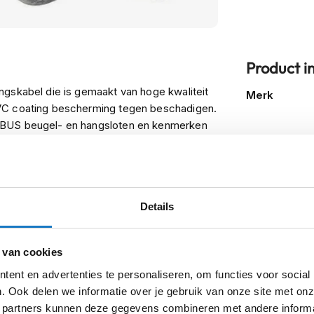
Product i
Meer
ngskabel die is gemaakt van hoge kwaliteit
Merk
informatie
PVC coating bescherming tegen beschadigen.
ABUS beugel- en hangsloten en kenmerken
Model
.
Kleurstelling
Categorie
Details
Lengte
Producttype
 van cookies
ent en advertenties te personaliseren, om functies voor social
. Ook delen we informatie over je gebruik van onze site met onz
 partners kunnen deze gegevens combineren met andere informat