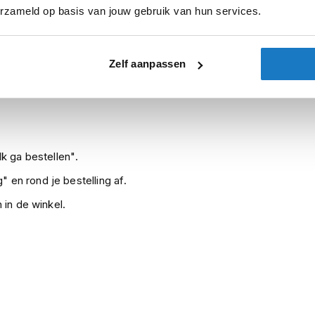
erzameld op basis van jouw gebruik van hun services.
sterdam
Apeldoorn
Eibergen
N
Zelf aanpassen
Leverbaar na deze datum
Levertijd onbekend, neem eventuee
k ga bestellen".
" en rond je bestelling af.
 in de winkel.