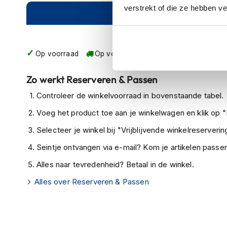
verstrekt of die ze hebben v
Crosshelmen
Online
Am
Fietshelmen
Helm
Op voorraad
Op voorraad bij ABUS 2-4 werkdagen
accessoires
Vizieren
Zo werkt Reserveren & Passen
Pinlocks
Controleer de winkelvoorraad in bovenstaande tabel.
Tear-
Voeg het product toe aan je winkelwagen en klik op "I
offs
Selecteer je winkel bij "Vrijblijvende winkelreservering
Crossbrillen
Seintje ontvangen via e-mail? Kom je artikelen passen
Oordoppen
Alles naar tevredenheid? Betaal in de winkel.
Onderhoud
helm
Alles over Reserveren & Passen
Helm
houder
&