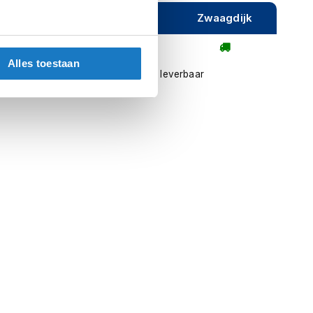
ijeveen
Rijen
Zwaagdijk
Alles toestaan
l contact met ons op
Niet meer leverbaar