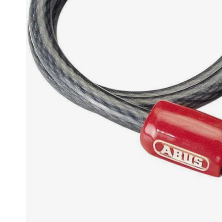
Race
helmen
Retro
helmen
Stille
motorhelmen
Flip
back
helmen
Heren
motorhelmen
Dames
motorhelmen
Kinder
motorhelmen
Scooterhelmen