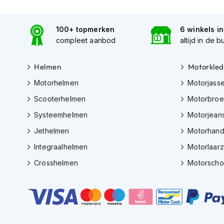
kapstok
Motorkleding
100+ topmerken
6 winkels i
Motorjassen
compleet aanbod
altijd in de b
Heren
motorjassen
Helmen
Motorkled
Dames
Motorhelmen
Motorjass
motorjassen
Scooterhelmen
Motorbro
Doorwaai
Systeemhelmen
Motorjean
motorjassen
Jethelmen
Motorhan
Waterdichte
Integraalhelmen
Motorlaar
motorjassen
Crosshelmen
Motorsch
Leren
motorjassen
Textiele
motorjassen
Gore-