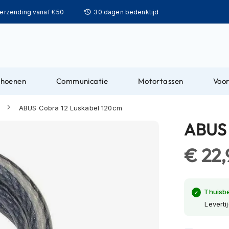
Ga
verzending vanaf € 50
30 dagen bedenktijd
naar
de
inhoud
choenen
Communicatie
Motortassen
Voor
ABUS Cobra 12 Luskabel 120cm
ABUS 
€ 22,
Thuisb
Leverti