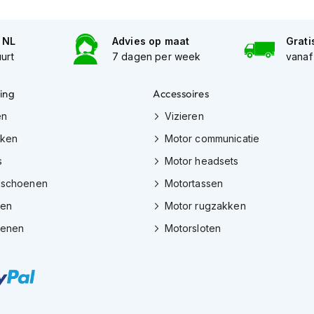
n NL
Advies op maat
Grati
uurt
7 dagen per week
vanaf
ing
Accessoires
en
Vizieren
eken
Motor communicatie
s
Motor headsets
dschoenen
Motortassen
zen
Motor rugzakken
oenen
Motorsloten