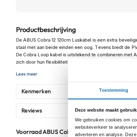
Boxer
helmen
Ga
Fashion
Productbeschrijving
naar
helmen
het
De ABUS Cobra 12 120cm Luskabel is een extra beveiligi
Vespa
begin
staal met aan beide einden een oog. Tevens biedt de 
helmen
van
De Cobra Loop kabel is uitstekend te combineren met 
de
Heren
zich door hun flexibiliteit en lichte gewicht van 380 gram
afbeeldingen-
scooterhelmen
gallerij
Lees meer
Dames
scooterhelmen
Toestemming
Kenmerken
Kinder
scooterhelmen
Reviews
Deze website maakt gebruik
Systeemhelmen
We gebruiken cookies om cont
Jethelmen
websiteverkeer te analyseren
Voorraad
ABUS Cobra 12 Luskabel 120cm
Integraalhelmen
adverteren en analyse. Deze