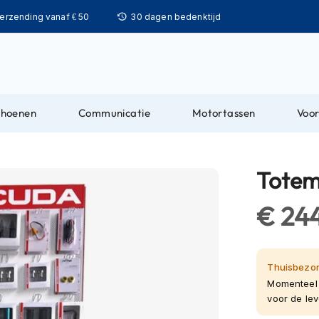
Ga
verzending vanaf € 50
30 dagen bedenktijd
naar
de
inhoud
choenen
Communicatie
Motortassen
Voor
Totem
€ 24
Thuisbezor
Momenteel 
voor de leve