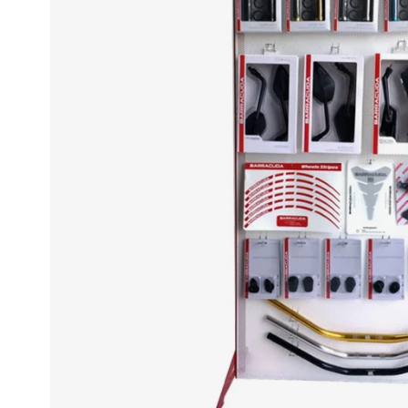
Race
helmen
Retro
helmen
Stille
motorhelmen
Flip
back
helmen
Heren
motorhelmen
Dames
motorhelmen
Kinder
motorhelmen
Scooterhelmen