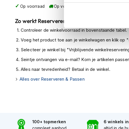
Op voorraad
Op voorraad bij Barracuda 2-4 werkda
Crosshelmen
Fietshelmen
Zo werkt Reserveren & Passen
Helm
Controleer de winkelvoorraad in bovenstaande tabel.
accessoires
Voeg het product toe aan je winkelwagen en klik op "I
Vizieren
Selecteer je winkel bij "Vrijblijvende winkelreservering
Pinlocks
Seintje ontvangen via e-mail? Kom je artikelen passen
Tear-
offs
Alles naar tevredenheid? Betaal in de winkel.
Crossbrillen
Alles over Reserveren & Passen
Oordoppen
Onderhoud
helm
Helm
houder
100+ topmerken
6 winkels i
&
compleet aanbod
altijd in de b