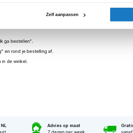
gen
Leverbaar na deze datum
Levertijd onbekend, neem even
Zelf aanpassen
k ga bestellen".
" en rond je bestelling af.
 in de winkel.
n NL
Advies op maat
Grati
uurt
7 dagen per week
vanaf