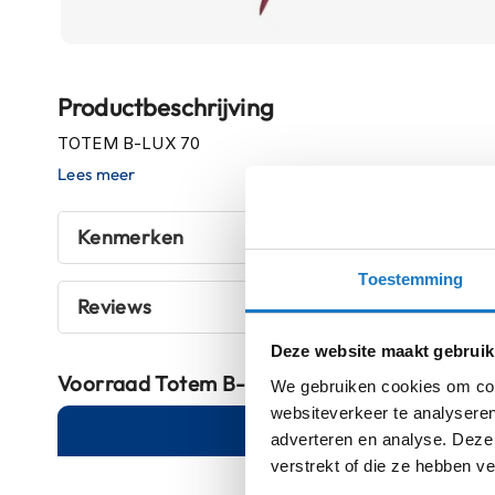
Boxer
helmen
Ga
Fashion
Productbeschrijving
naar
helmen
het
TOTEM B-LUX 70
Vespa
begin
Lees meer
helmen
van
de
Heren
Kenmerken
afbeeldingen-
scooterhelmen
gallerij
Toestemming
Dames
Reviews
scooterhelmen
Kinder
Deze website maakt gebruik
scooterhelmen
Voorraad
Totem B-Lux 70 TOTEM 70
We gebruiken cookies om cont
Systeemhelmen
websiteverkeer te analyseren
Online
Am
adverteren en analyse. Deze
Jethelmen
verstrekt of die ze hebben v
Integraalhelmen