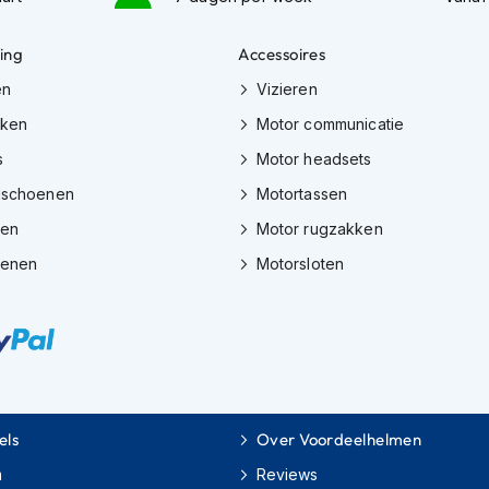
ing
Accessoires
en
Vizieren
eken
Motor communicatie
s
Motor headsets
dschoenen
Motortassen
zen
Motor rugzakken
oenen
Motorsloten
els
Over Voordeelhelmen
m
Reviews