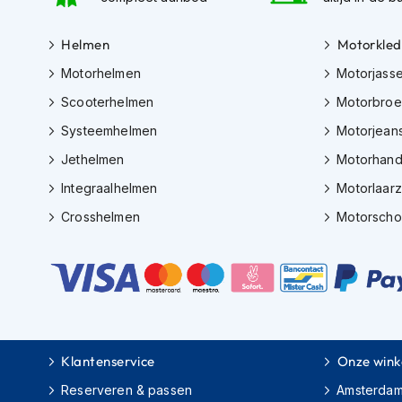
kapstok
Helmen
Motorkled
Motorkleding
Motorjassen
Motorhelmen
Motorjass
Heren
Scooterhelmen
Motorbro
motorjassen
Systeemhelmen
Motorjean
Dames
Jethelmen
Motorhan
motorjassen
Integraalhelmen
Motorlaar
Doorwaai
motorjassen
Crosshelmen
Motorsch
Waterdichte
motorjassen
Leren
motorjassen
Textiele
Klantenservice
Onze wink
motorjassen
Reserveren & passen
Amsterda
Gore-