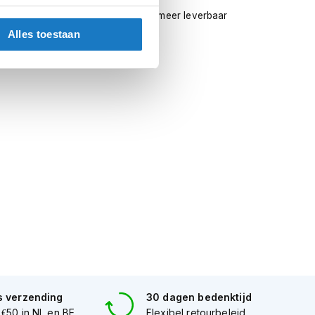
tueel contact met ons op
Niet meer leverbaar
Alles toestaan
s verzending
30 dagen bedenktijd
 €50 in NL en BE
Flexibel retourbeleid