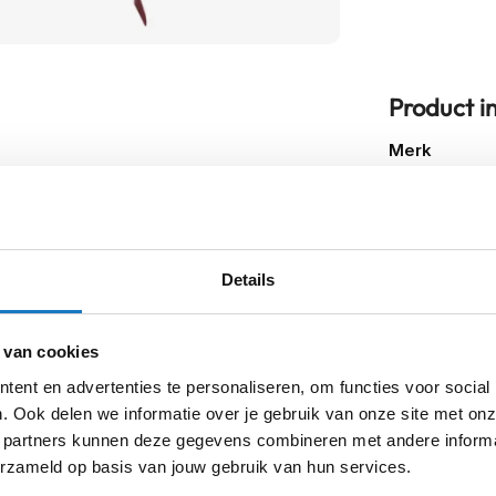
Product i
Meer
Merk
informatie
Model
Producttype
Details
 van cookies
ent en advertenties te personaliseren, om functies voor social
. Ook delen we informatie over je gebruik van onze site met onz
sterdam
Apeldoorn
Eibergen
N
 partners kunnen deze gegevens combineren met andere informat
erzameld op basis van jouw gebruik van hun services.