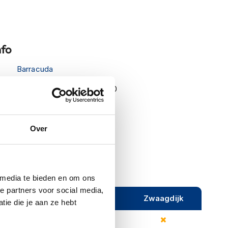
nfo
Barracuda
Totem B-Lux 70 TOTEM 70
Parts
Over
 media te bieden en om ons
e partners voor social media,
ijeveen
Rijen
Zwaagdijk
ie die je aan ze hebt