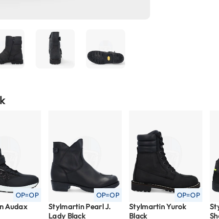
k
OP=OP
OP=OP
OP=OP
in Audax
Stylmartin Pearl J.
Stylmartin Yurok
St
Lady Black
Black
Sh