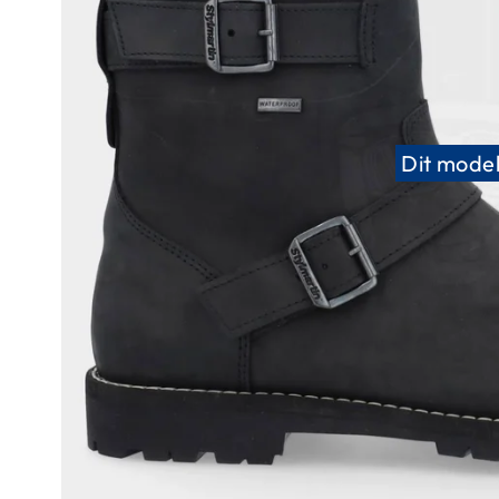
Race
helmen
Retro
helmen
Stille
Dit model
motorhelmen
Flip
back
helmen
Heren
motorhelmen
Dames
motorhelmen
Kinder
motorhelmen
Scooterhelmen