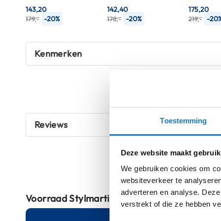
143,20
142,40
175,20
Crosshelmen
-20%
-20%
-20
179,-
178,-
219,-
Fietshelmen
Helm
Kenmerken
accessoires
Vizieren
Pinlocks
Tear-
offs
Toestemming
Reviews
Crossbrillen
Oordoppen
Deze website maakt gebruik
Onderhoud
We gebruiken cookies om cont
helm
websiteverkeer te analyseren
adverteren en analyse. Deze
Helm
Voorraad
Stylmartin Legend Mid Waterproof
verstrekt of die ze hebben v
houder
&
Online
Am