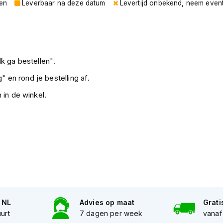
gen
Leverbaar na deze datum
Levertijd onbekend, neem even
k ga bestellen".
" en rond je bestelling af.
 in de winkel.
n NL
Advies op maat
Grati
uurt
7 dagen per week
vanaf