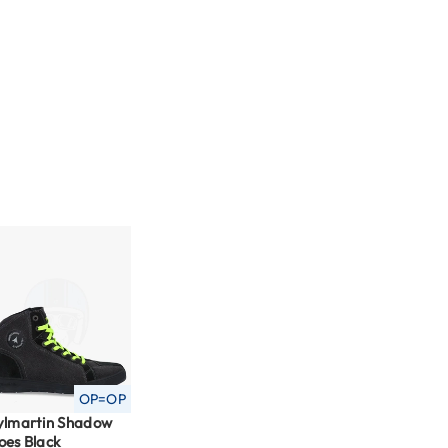
OP=OP
ylmartin Shadow
oes Black