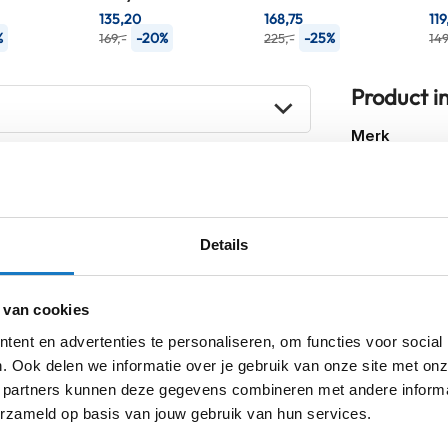
135,20
168,75
119
%
-20%
-25%
169,-
225,-
149
Product i
Meer
Merk
informatie
Model
Details
Kleurstelling
Producttype
 van cookies
Categorie
ent en advertenties te personaliseren, om functies voor social
. Ook delen we informatie over je gebruik van onze site met onz
 partners kunnen deze gegevens combineren met andere informat
 Black
erzameld op basis van jouw gebruik van hun services.
sterdam
Apeldoorn
Eibergen
N