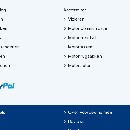
ing
Accessoires
en
Vizieren
eken
Motor communicatie
s
Motor headsets
dschoenen
Motortassen
zen
Motor rugzakken
oenen
Motorsloten
els
Over Voordeelhelmen
m
Reviews