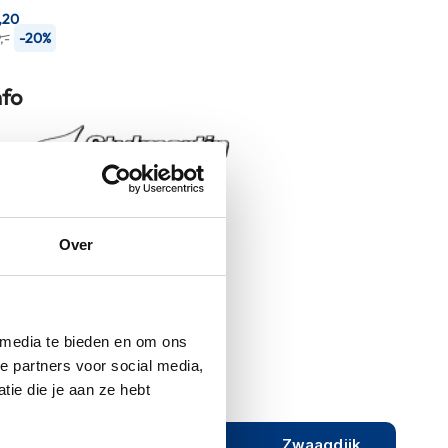
,20
-20%
,-
nfo
Legend Mid Waterproof
Over
Black
Motorlaarzen
Korte tour
motorlaarzen
 media te bieden en om ons
e partners voor social media,
ie die je aan ze hebt
ijeveen
Rijen
Zwaagdijk