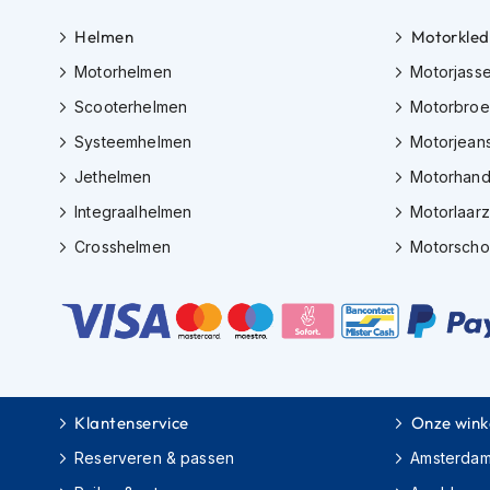
Gore-
Tex
Helmen
Motorkled
motorbroeken
Motorhelmen
Motorjass
Kevlar
Scooterhelmen
Motorbro
motorbroeken
Systeemhelmen
Motorjean
Cargo
Jethelmen
Motorhan
motorbroeken
Integraalhelmen
Motorlaar
Motorjeans
Crosshelmen
Motorsch
Motorpakken
Heren
motorpak
Dames
motorpak
Eendelig
Klantenservice
Onze wink
motorpak
Reserveren & passen
Amsterda
Tweedelig