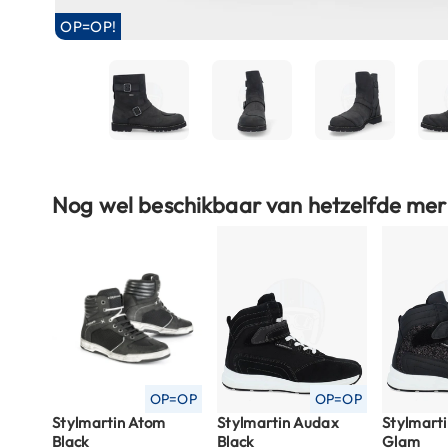
Boxer
OP=OP!
helmen
Fashion
helmen
Vespa
helmen
Ga
Heren
Nog wel beschikbaar van hetzelfde mer
naar
scooterhelmen
het
begin
Dames
van
scooterhelmen
de
Kinder
afbeeldingen-
scooterhelmen
gallerij
Systeemhelmen
OP=OP
OP=OP
Jethelmen
Stylmartin Atom
Stylmartin Audax
Stylmart
Integraalhelmen
Black
Black
Glam