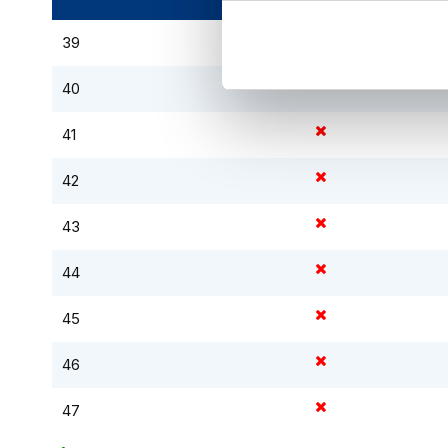
kapstok
39
Motorkleding
Motorjassen
40
Heren
motorjassen
41
Dames
motorjassen
42
Doorwaai
43
motorjassen
Waterdichte
44
motorjassen
45
Leren
motorjassen
46
Textiele
47
motorjassen
Gore-