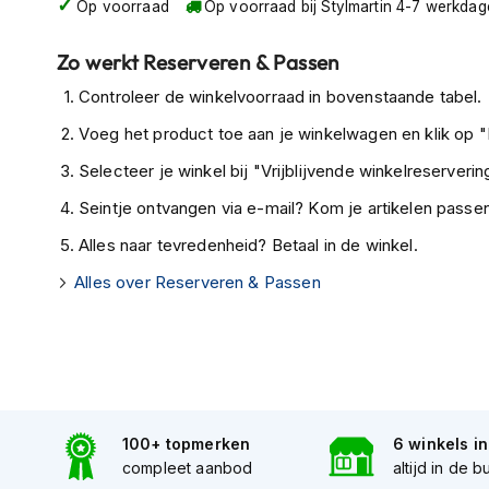
Op voorraad
Op voorraad bij Stylmartin 4-7 werkda
Tex
motorjassen
Zo werkt Reserveren & Passen
Motorbroeken
Controleer de winkelvoorraad in bovenstaande tabel.
Heren
Voeg het product toe aan je winkelwagen en klik op "I
motorbroeken
Selecteer je winkel bij "Vrijblijvende winkelreservering
Dames
motorbroeken
Seintje ontvangen via e-mail? Kom je artikelen passen
Doorwaai
Alles naar tevredenheid? Betaal in de winkel.
motorbroeken
Alles over Reserveren & Passen
Waterdichte
motorbroeken
Leren
motorbroeken
Textiel
100+ topmerken
6 winkels i
motorbroeken
compleet aanbod
altijd in de b