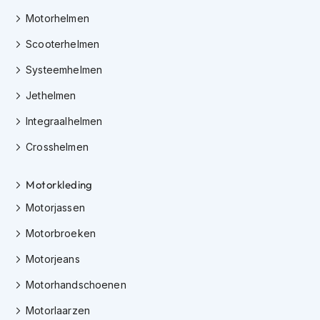
h
e
Motorhelmen
l
Scooterhelmen
m
e
Systeemhelmen
n
Jethelmen
D
a
Integraalhelmen
m
e
Crosshelmen
s
m
o
Motorkleding
t
Motorjassen
o
r
Motorbroeken
h
e
Motorjeans
l
m
Motorhandschoenen
e
n
Motorlaarzen