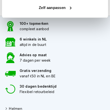
i
Zelf aanpassen
p
b
a
c
100+ topmerken
k
compleet aanbod
h
e
6 winkels in NL
l
altijd in de buurt
m
e
Advies op maat
n
7 dagen per week
H
e
Gratis verzending
r
vanaf €50 in NL en BE
e
n
30 dagen bedenktijd
m
Flexibel retourbeleid
o
t
o
r
Helmen