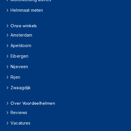
h
i
Helmmaat meten
o
n
Onze winkels
h
e
Amsterdam
l
m
Apeldoorn
e
n
Eibergen
V
Nijeveen
e
s
Rijen
p
Zwaagdijk
a
h
e
Over Voordeelhelmen
l
m
Reviews
e
n
Vacatures