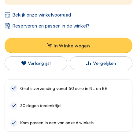
C
a
r
Bekijk onze winkelvoorraad
b
o
Reserveren en passen in de winkel?
n
h
e
In Winkelwagen
l
m
e
Verlanglijst
Vergelijken
n
E
n
d
u
r
o
h
e
l
m
e