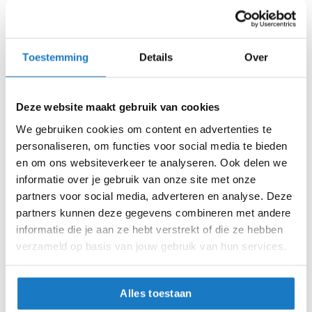
m
Levertijd onbekend, neem eventueel contact met ons op
e
n
Niet meer leverbaar
Zo werkt Reserveren & Passen
S
Toestemming
Details
Over
t
Controleer de winkelvoorraad in bovenstaande tabel.
i
l
Voeg het product toe aan je winkelwagen en klik op "Ik
Deze website maakt gebruik van cookies
l
ga bestellen".
e
We gebruiken cookies om content en advertenties te
m
Selecteer je winkel bij "Vrijblijvende winkelreservering"
personaliseren, om functies voor social media te bieden
o
en rond je bestelling af.
en om ons websiteverkeer te analyseren. Ook delen we
t
o
informatie over je gebruik van onze site met onze
Seintje ontvangen via e-mail? Kom je artikelen passen in
r
partners voor social media, adverteren en analyse. Deze
de winkel.
h
partners kunnen deze gegevens combineren met andere
e
Alles naar tevredenheid? Betaal in de winkel.
informatie die je aan ze hebt verstrekt of die ze hebben
l
m
verzameld op basis van jouw gebruik van hun services.
Alles over Reserveren & Passen
e
n
Alles toestaan
F
l