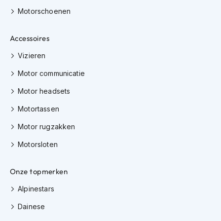
K
Motorschoenen
i
n
d
Accessoires
e
r
Vizieren
m
o
Motor communicatie
t
Motor headsets
o
r
Motortassen
h
e
Motor rugzakken
l
m
Motorsloten
e
n
Onze topmerken
S
c
Alpinestars
o
o
Dainese
t