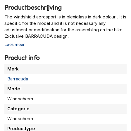
P
Productbeschrijving
i
l
The windshield aerosport is in plexiglass in dark colour . It is
o
specific for the model and it is not necessary any
t
e
adjustment or modification for the assembling on the bike.
n
Exclusive BARRACUDA design.
h
Lees meer
e
l
Product info
m
e
Meer
n
Merk
informatie
Barracuda
P
i
Model
n
l
Windscherm
o
c
Categorie
k
h
Windscherm
e
Producttype
l