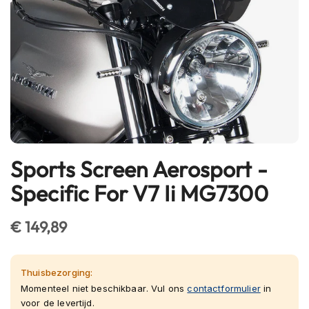
h
e
l
m
e
n
B
l
u
e
t
Sports Screen Aerosport -
Ga
o
naar
o
Specific For V7 Ii MG7300
t
het
h
begin
h
€ 149,89
van
e
l
de
m
afbeeldingen-
e
Thuisbezorging:
gallerij
n
Momenteel niet beschikbaar. Vul ons
contactformulier
in
voor de levertijd.