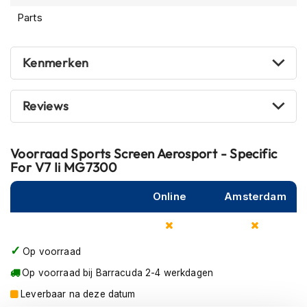
m
Parts
e
n
Kenmerken
R
a
c
e
Reviews
h
e
l
Voorraad
Sports Screen Aerosport - Specific
m
For V7 Ii MG7300
e
n
Online
Amsterdam
R
e
t
r
Op voorraad
o
h
Op voorraad bij Barracuda 2-4 werkdagen
e
Leverbaar na deze datum
l