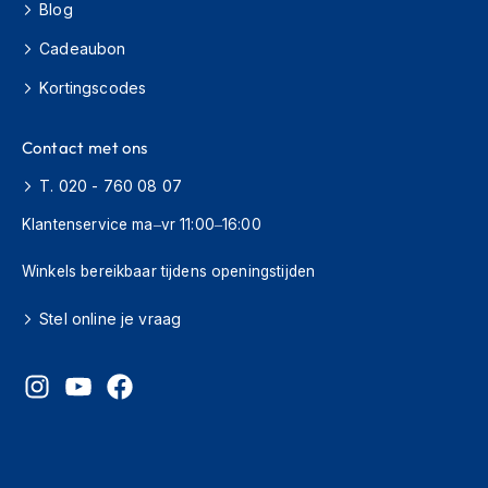
H
Blog
e
r
Cadeaubon
e
Kortingscodes
n
s
c
Contact met ons
o
o
T. 020 - 760 08 07
t
e
Klantenservice ma–vr 11:00–16:00
r
h
Winkels bereikbaar tijdens openingstijden
e
l
m
Stel online je vraag
e
n
D
a
m
e
s