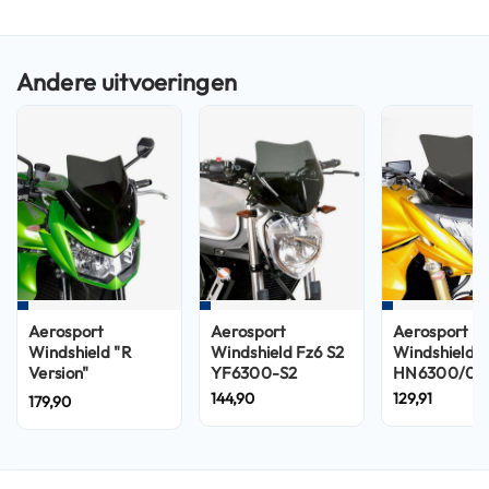
n
H
e
l
m
e
n
m
e
t
z
o
n
n
e
Aerosport
Aerosport
Aerosport
v
Windshield "R
Windshield Fz6 S2
Windshield
i
Version"
YF6300-S2
HN6300/07
z
KN7300/07R
144,90
129,91
179,90
i
e
r