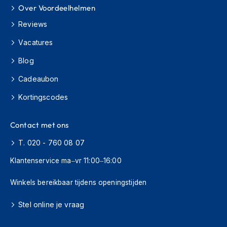
h
Over Voordeelhelmen
i
Reviews
o
n
Vacatures
h
e
Blog
l
m
Cadeaubon
e
n
Kortingscodes
V
e
Contact met ons
s
p
T. 020 - 760 08 07
a
Klantenservice ma–vr 11:00–16:00
h
e
l
Winkels bereikbaar tijdens openingstijden
m
e
Stel online je vraag
n