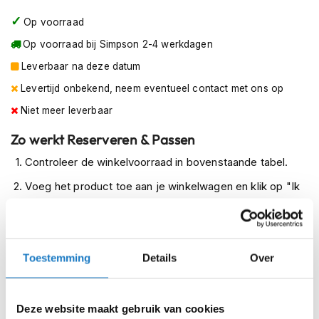
m
Op voorraad
e
n
Op voorraad bij Simpson 2-4 werkdagen
R
Leverbaar na deze datum
a
Levertijd onbekend, neem eventueel contact met ons op
c
e
Niet meer leverbaar
h
e
Zo werkt Reserveren & Passen
l
m
Controleer de winkelvoorraad in bovenstaande tabel.
e
Voeg het product toe aan je winkelwagen en klik op "Ik
n
ga bestellen".
R
Selecteer je winkel bij "Vrijblijvende winkelreservering"
e
t
en rond je bestelling af.
r
Toestemming
Details
Over
Seintje ontvangen via e-mail? Kom je artikelen passen in
o
h
de winkel.
e
Deze website maakt gebruik van cookies
l
Alles naar tevredenheid? Betaal in de winkel.