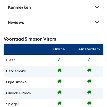
P
i
Kenmerken
l
o
t
Reviews
e
n
h
e
Voorraad
Simpson Visors
l
m
Online
Amsterdam
e
n
Clear
P
i
Dark smoke
n
l
Light smoke
o
c
k
Pinlock Pinlock
h
e
Spiegel
l