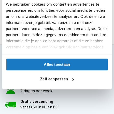
m
We gebruiken cookies om content en advertenties te
Alles over Reserveren & Passen
e
personaliseren, om functies voor social media te bieden
n
en om ons websiteverkeer te analyseren. Ook delen we
S
informatie over je gebruik van onze site met onze
t
partners voor social media, adverteren en analyse. Deze
i
partners kunnen deze gegevens combineren met andere
l
l
informatie die je aan ze hebt verstrekt of die ze hebben
e
verzameld op basis van jouw gebruik van hun services.
m
100+ topmerken
o
compleet aanbod
t
o
Alles toestaan
6 winkels in NL
r
h
altijd in de buurt
e
Zelf aanpassen
l
Advies op maat
m
7 dagen per week
e
n
Gratis verzending
vanaf €50 in NL en BE
F
l