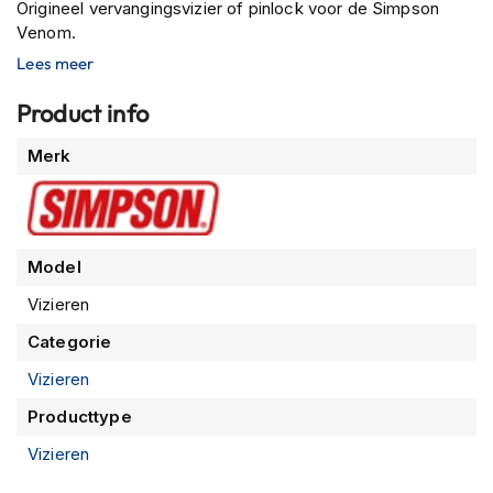
Origineel vervangingsvizier of pinlock voor de Simpson
n
Venom.
H
Lees meer
e
l
Product info
m
e
Meer
Merk
n
informatie
m
e
t
z
Model
o
n
Vizieren
n
e
Categorie
v
i
Vizieren
z
i
Producttype
e
Vizieren
r