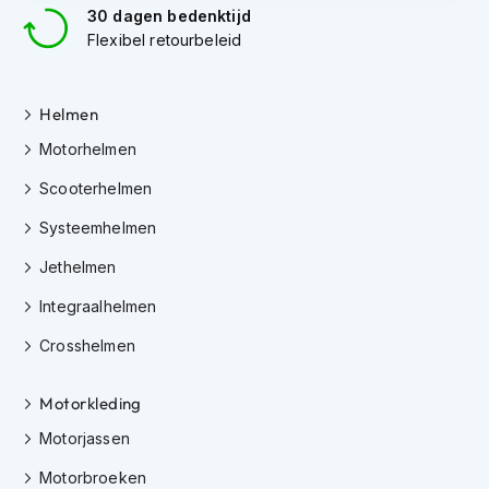
30 dagen bedenktijd
i
p
Flexibel retourbeleid
b
a
c
Helmen
k
h
Motorhelmen
e
l
Scooterhelmen
m
e
Systeemhelmen
n
Jethelmen
H
Integraalhelmen
e
r
Crosshelmen
e
n
m
Motorkleding
o
t
Motorjassen
o
r
Motorbroeken