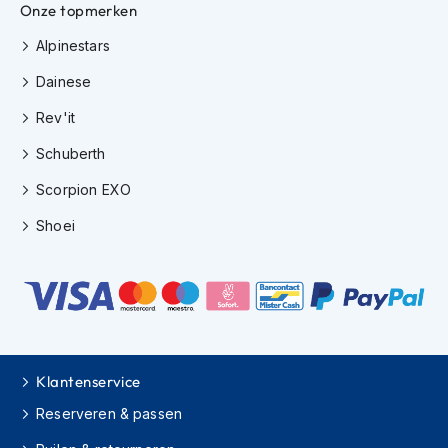
Onze topmerken
K
i
Alpinestars
n
d
Dainese
e
r
Rev'it
m
o
Schuberth
t
o
Scorpion EXO
r
h
Shoei
e
l
m
e
n
S
c
Klantenservice
o
Reserveren & passen
o
t