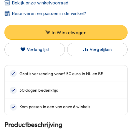
C
Bekijk onze winkelvoorraad
a
r
Reserveren en passen in de winkel?
b
o
n
In Winkelwagen
h
e
l
Verlanglijst
Vergelijken
m
e
n
E
n
d
u
r
o
h
e
l
Productbeschrijving
m
e