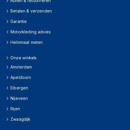
Ruilen & retourneren
e
r
Betalen & verzenden
h
e
Garantie
l
m
Motorkleding advies
e
n
Helmmaat meten
B
o
Onze winkels
x
Amsterdam
e
r
Apeldoorn
h
e
Eibergen
l
m
Nijeveen
e
n
Rijen
F
Zwaagdijk
a
s