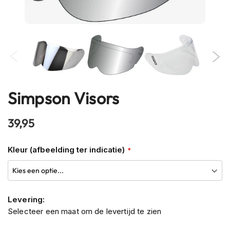
h
e
l
m
e
n
B
l
Simpson Visors
Ga
u
e
naar
t
het
39,95
o
begin
o
van
t
Kleur (afbeelding ter indicatie)
h
de
h
afbeeldingen-
e
gallerij
l
m
Levering:
e
Selecteer een maat om de levertijd te zien
n