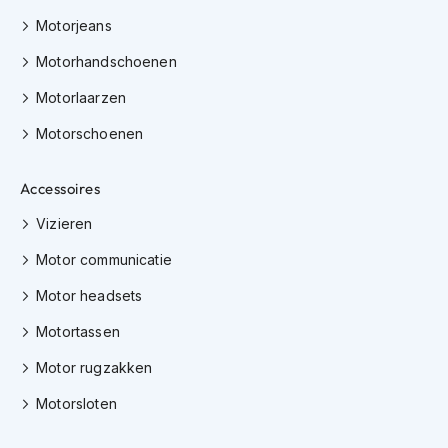
h
e
Motorjeans
l
Motorhandschoenen
m
e
Motorlaarzen
n
Motorschoenen
D
a
m
Accessoires
e
s
Vizieren
m
o
Motor communicatie
t
o
Motor headsets
r
h
Motortassen
e
l
Motor rugzakken
m
Motorsloten
e
n