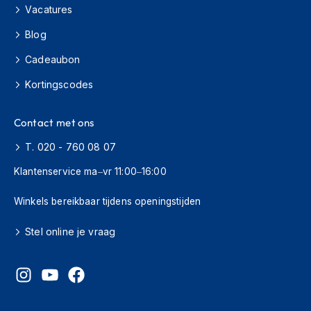
H
Vacatures
e
r
Blog
e
n
Cadeaubon
s
c
Kortingscodes
o
o
Contact met ons
t
e
T. 020 - 760 08 07
r
h
Klantenservice ma–vr 11:00–16:00
e
l
Winkels bereikbaar tijdens openingstijden
m
e
n
Stel online je vraag
D
a
m
e
s