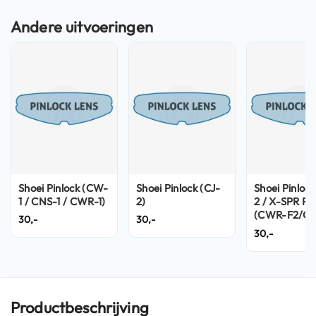
n
H
e
l
m
e
n
m
e
t
z
o
n
Shoei Pinlock (CW-
Shoei Pinlock (CJ-
Shoei Pinloc
n
1 / CNS-1 / CWR-1)
2)
2 / X-SPR Pr
e
(CWR-F2/C
30,-
30,-
v
F2R)
30,-
i
z
i
e
r
Productbeschrijving