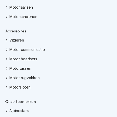
K
Motorlaarzen
i
n
Motorschoenen
d
e
r
Accessoires
m
o
Vizieren
t
o
Motor communicatie
r
h
Motor headsets
e
Motortassen
l
m
Motor rugzakken
e
n
Motorsloten
S
c
Onze topmerken
o
o
Alpinestars
t