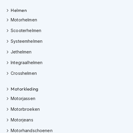
h
e
Helmen
l
m
Motorhelmen
e
n
Scooterhelmen
Systeemhelmen
D
a
Jethelmen
m
e
Integraalhelmen
s
m
Crosshelmen
o
t
o
Motorkleding
r
h
Motorjassen
e
l
Motorbroeken
m
Motorjeans
e
n
Motorhandschoenen