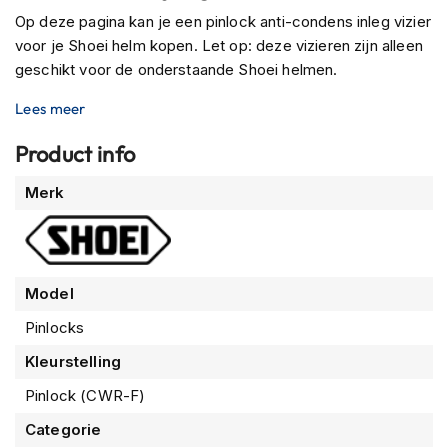
P
Op deze pagina kan je een pinlock anti-condens inleg vizier
i
l
voor je Shoei helm kopen. Let op: deze vizieren zijn alleen
o
geschikt voor de onderstaande Shoei helmen.
t
e
Lees meer
n
h
Product info
e
l
Meer
Merk
m
informatie
e
n
P
i
Model
n
Pinlocks
l
o
Kleurstelling
c
k
Pinlock (CWR-F)
h
e
Categorie
l