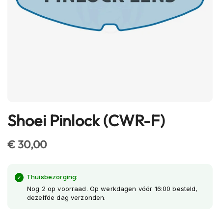
h
e
l
m
e
n
B
l
u
e
t
Shoei Pinlock (CWR-F)
Ga
o
naar
o
t
het
€ 30,00
h
begin
h
van
e
l
de
Thuisbezorging:
m
afbeeldingen-
Nog 2 op voorraad. Op werkdagen vóór 16:00 besteld,
e
dezelfde dag verzonden.
gallerij
n