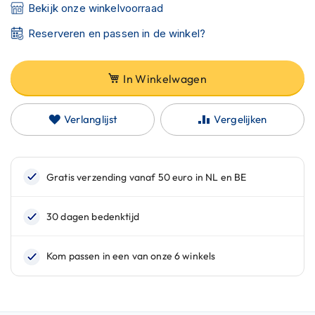
C
Bekijk onze winkelvoorraad
a
r
Reserveren en passen in de winkel?
b
o
n
In Winkelwagen
h
e
l
Verlanglijst
Vergelijken
m
e
n
E
n
d
u
r
o
h
e
l
m
e