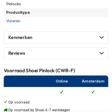
m
Pinlocks
e
Producttype
n
Vizieren
R
a
c
Kenmerken
e
h
e
l
Reviews
m
e
n
Voorraad
Shoei Pinlock (CWR-F)
R
e
Online
Amsterdam
t
r
o
h
Op voorraad
e
l
Op voorraad bij Shoei 4-7 werkdagen