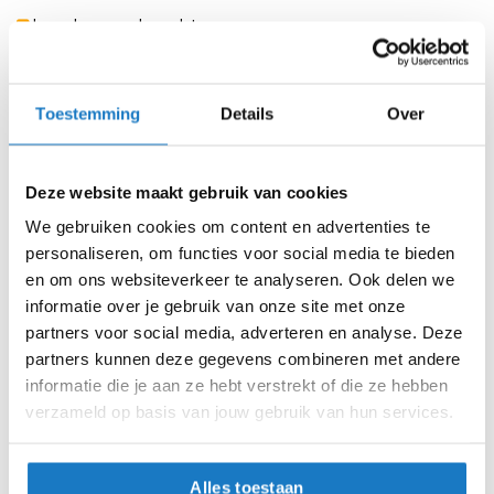
m
Leverbaar na deze datum
e
n
Levertijd onbekend, neem eventueel contact met ons op
S
Niet meer leverbaar
t
Toestemming
Details
Over
i
Zo werkt Reserveren & Passen
l
Controleer de winkelvoorraad in bovenstaande tabel.
l
Deze website maakt gebruik van cookies
e
Voeg het product toe aan je winkelwagen en klik op "Ik
m
We gebruiken cookies om content en advertenties te
ga bestellen".
o
personaliseren, om functies voor social media te bieden
t
Selecteer je winkel bij "Vrijblijvende winkelreservering"
o
en om ons websiteverkeer te analyseren. Ook delen we
r
en rond je bestelling af.
informatie over je gebruik van onze site met onze
h
partners voor social media, adverteren en analyse. Deze
Seintje ontvangen via e-mail? Kom je artikelen passen in
e
partners kunnen deze gegevens combineren met andere
l
de winkel.
m
informatie die je aan ze hebt verstrekt of die ze hebben
Alles naar tevredenheid? Betaal in de winkel.
e
verzameld op basis van jouw gebruik van hun services.
n
Alles over Reserveren & Passen
F
Alles toestaan
l