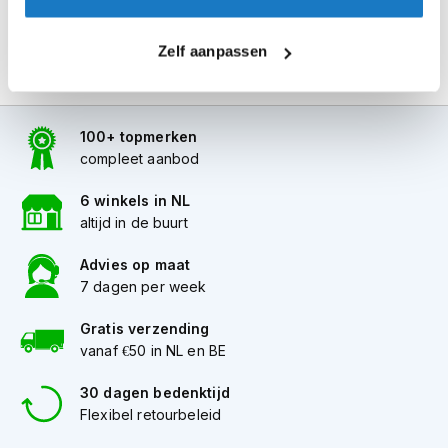
i
p
Zelf aanpassen
b
a
c
k
h
100+ topmerken
e
compleet aanbod
l
m
6 winkels in NL
e
altijd in de buurt
n
H
Advies op maat
e
7 dagen per week
r
e
Gratis verzending
n
vanaf €50 in NL en BE
m
o
30 dagen bedenktijd
t
Flexibel retourbeleid
o
r