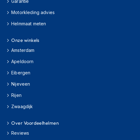
Garantie
h
i
Motorkleding advies
o
n
Helmmaat meten
h
e
Onze winkels
l
m
Amsterdam
e
n
Apeldoorn
V
Eibergen
e
s
Nijeveen
p
a
Rijen
h
e
Zwaagdijk
l
m
Over Voordeelhelmen
e
n
Reviews