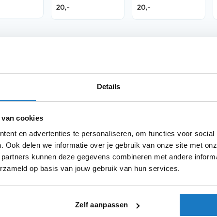
Woman
GLAMSTER
20,-
20,-
Resurrection TC-
10 Man
Product i
Meer
oriete motorhelmmerk te tonen? Met het T-
Merk
Details
informatie
heeft een vet logo van het iconische
modellen. Het is de perfecte manier om
 van cookies
e toch een verfijnde uitstraling behoudt. Het
Model
l comfortabel als duurzaam zijn. Het is de
ent en advertenties te personaliseren, om functies voor social
Kleurstelling
voriete merken en modellen zien op het
. Ook delen we informatie over je gebruik van onze site met onz
 partners kunnen deze gegevens combineren met andere informat
erzameld op basis van jouw gebruik van hun services.
Producttype
Categorie
Zelf aanpassen
Sexe