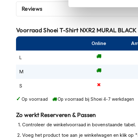
kapstok
Reviews
Motorkleding
Motorjassen
Voorraad
Shoei T-Shirt NXR2 MURAL BLAC
Heren
motorjassen
Online
Am
Dames
motorjassen
L
Doorwaai
M
motorjassen
Waterdichte
S
motorjassen
Op voorraad
Op voorraad bij Shoei 4-7 werkdagen
Leren
motorjassen
Zo werkt Reserveren & Passen
Textiele
Controleer de winkelvoorraad in bovenstaande tabel.
motorjassen
Voeg het product toe aan je winkelwagen en klik op "I
Gore-