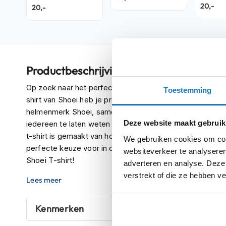
GLAMSTER
20,-
20,-
Crosshelmen
Resurrection TC-
10 Woman
Fietshelmen
Helm
accessoires
Productbeschrijving
Vizieren
Op zoek naar het perfecte shirt om je trots voor je fav
Pinlocks
Toestemming
shirt van Shoei heb je precies dat! Dit stijlvolle T-shirt 
Tear-
helmenmerk Shoei, samen met een reeks populaire helm
offs
Deze website maakt gebruik
iedereen te laten weten van welk merk je houdt, terwijl j
Crossbrillen
t-shirt is gemaakt van hoogwaardige materialen die zowe
We gebruiken cookies om cont
perfecte keuze voor in de stad of op de weg. Laat je fa
websiteverkeer te analyseren
Oordoppen
Shoei T-shirt!
adverteren en analyse. Deze
Onderhoud
verstrekt of die ze hebben v
Lees meer
helm
Helm
Kenmerken
houder
&