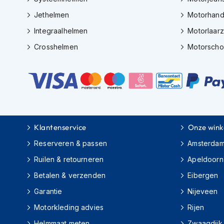
Gore-
Tex
Jethelmen
Motorhan
motorbroeken
Integraalhelmen
Motorlaar
Kevlar
Crosshelmen
Motorsch
motorbroeken
Cargo
motorbroeken
Motorjeans
Motorpakken
Klantenservice
Onze wink
Heren
motorpak
Reserveren & passen
Amsterda
Dames
Ruilen & retourneren
Apeldoorn
motorpak
Betalen & verzenden
Eibergen
Eendelig
Garantie
Nijeveen
motorpak
Motorkleding advies
Rijen
Tweedelig
Helmmaat meten
Zwaagdijk