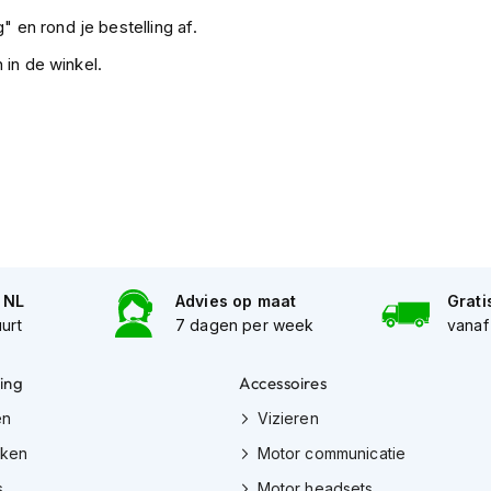
" en rond je bestelling af.
 in de winkel.
n NL
Advies op maat
Grati
uurt
7 dagen per week
vanaf
ing
Accessoires
en
Vizieren
eken
Motor communicatie
s
Motor headsets