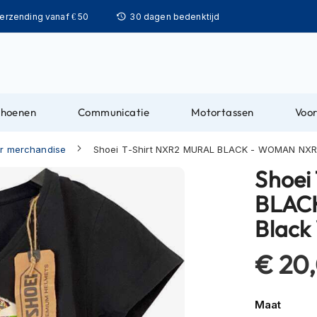
Ga
verzending vanaf € 50
30 dagen bedenktijd
naar
de
inhoud
choenen
Communicatie
Motortassen
Voor
r merchandise
Shoei T-Shirt NXR2 MURAL BLACK - WOMAN NXR
Shoei
BLAC
Blac
€ 20
Maat