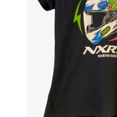
Race
helmen
Retro
helmen
Stille
motorhelmen
Flip
back
helmen
Heren
motorhelmen
Dames
motorhelmen
Kinder
motorhelmen
Scooterhelmen