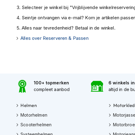
Tex
Selecteer je winkel bij "Vrijblijvende winkelreservering
motorjassen
Seintje ontvangen via e-mail? Kom je artikelen passen
Motorbroeken
Alles naar tevredenheid? Betaal in de winkel.
Heren
Alles over Reserveren & Passen
motorbroeken
Dames
motorbroeken
Doorwaai
motorbroeken
100+ topmerken
6 winkels i
Waterdichte
compleet aanbod
altijd in de b
motorbroeken
Leren
Helmen
Motorkled
motorbroeken
Motorhelmen
Motorjass
Textiel
Scooterhelmen
Motorbro
motorbroeken
Systeemhelmen
Motorjean