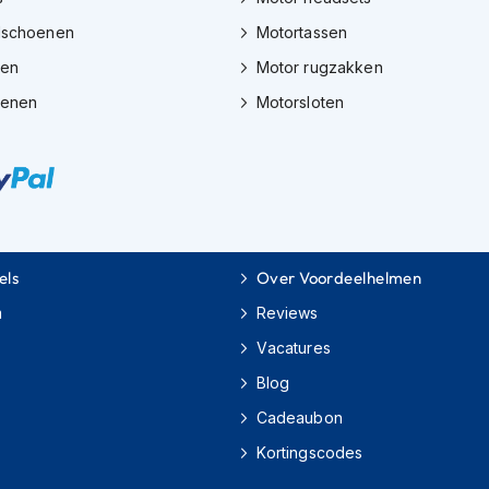
dschoenen
Motortassen
zen
Motor rugzakken
oenen
Motorsloten
els
Over Voordeelhelmen
m
Reviews
Vacatures
Blog
Cadeaubon
Kortingscodes