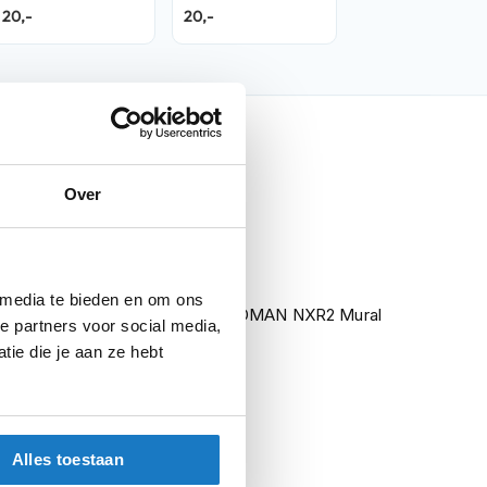
Equation TC-10
ZERO Equation
20,-
20,-
Man
TC-10 Woman
nfo
Over
T-Shirt
 media te bieden en om ons
NXR2 MURAL BLACK - WOMAN NXR2 Mural
e partners voor social media,
Black Woman
ie die je aan ze hebt
Vrijetijdskleding
T-Shirts
Alles toestaan
Vrouw