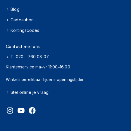
o
t
Blog
e
r
Cadeaubon
h
e
Kortingscodes
l
m
e
Contact met ons
n
T. 020 - 760 08 07
S
Klantenservice ma–vr 11:00–16:00
y
s
t
Winkels bereikbaar tijdens openingstijden
e
e
Stel online je vraag
m
h
e
l
m
e
n