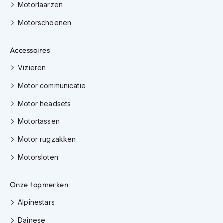
Motorlaarzen
h
i
Motorschoenen
o
n
h
Accessoires
e
l
Vizieren
m
e
Motor communicatie
n
Motor headsets
V
Motortassen
e
s
Motor rugzakken
p
a
Motorsloten
h
e
l
Onze topmerken
m
e
Alpinestars
n
Dainese