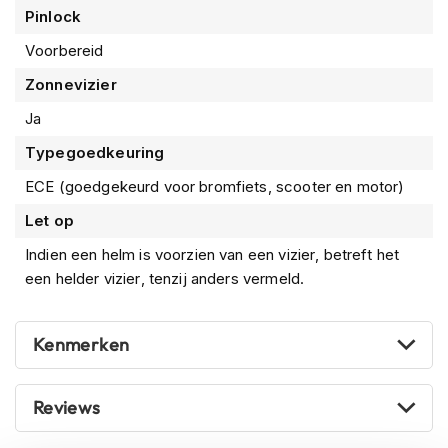
m
Pinlock
e
n
Voorbereid
S
Zonnevizier
t
Ja
i
l
Typegoedkeuring
l
e
ECE (goedgekeurd voor bromfiets, scooter en motor)
m
o
Let op
t
o
Indien een helm is voorzien van een vizier, betreft het
r
een helder vizier, tenzij anders vermeld.
h
e
l
Kenmerken
m
e
n
Reviews
F
l