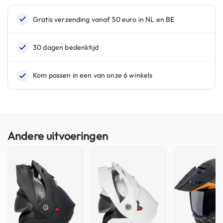
n
H
e
l
m
e
n
m
e
t
z
o
n
n
e
v
i
z
i
e
r