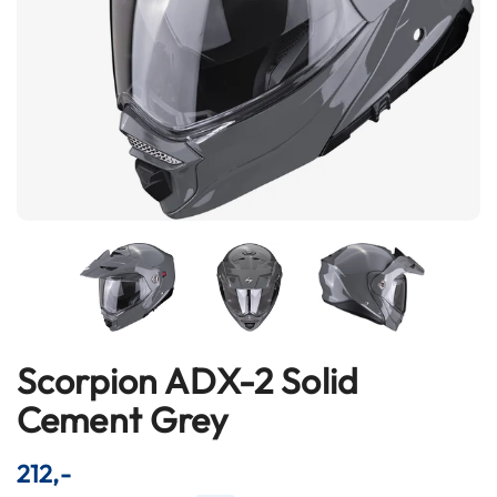
h
e
l
m
e
n
B
l
u
e
t
o
o
t
h
h
Scorpion ADX-2 Solid
Ga
e
l
naar
Cement Grey
m
het
e
begin
n
212,-
van