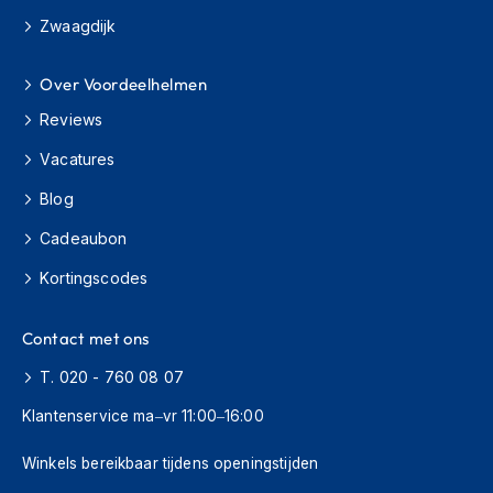
s
Zwaagdijk
c
o
o
Over Voordeelhelmen
t
Reviews
e
r
Vacatures
h
e
Blog
l
m
Cadeaubon
e
n
Kortingscodes
K
i
Contact met ons
n
d
T. 020 - 760 08 07
e
r
Klantenservice ma–vr 11:00–16:00
s
c
Winkels bereikbaar tijdens openingstijden
o