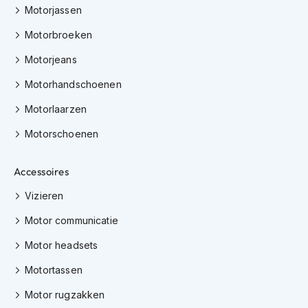
e
Motorjassen
r
h
Motorbroeken
e
l
Motorjeans
m
e
Motorhandschoenen
n
Motorlaarzen
B
Motorschoenen
o
x
e
Accessoires
r
h
Vizieren
e
l
Motor communicatie
m
e
Motor headsets
n
Motortassen
F
a
Motor rugzakken
s