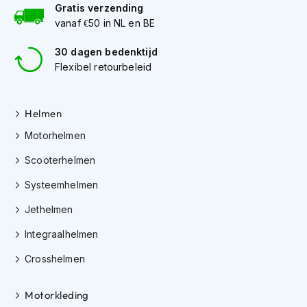
Gratis verzending
K
vanaf €50 in NL en BE
i
n
d
30 dagen bedenktijd
e
Flexibel retourbeleid
r
m
o
Helmen
t
o
Motorhelmen
r
h
Scooterhelmen
e
l
Systeemhelmen
m
e
Jethelmen
n
Integraalhelmen
S
c
Crosshelmen
o
o
Motorkleding
t