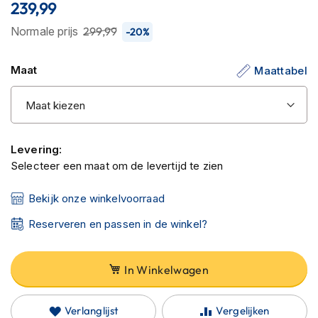
C
239,99
van
a
de
r
Normale prijs
299,99
-20%
b
afbeeldingen-
o
gallerij
Maat
Maattabel
n
h
e
l
m
e
Levering:
n
Selecteer een maat om de levertijd te zien
E
n
Bekijk onze winkelvoorraad
d
u
Reserveren en passen in de winkel?
r
o
h
In Winkelwagen
e
l
m
Verlanglijst
Vergelijken
e