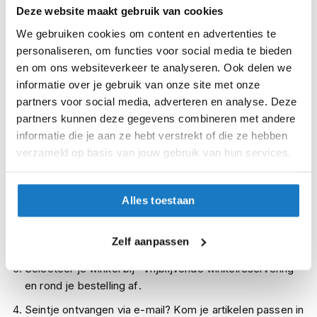
XL
i
Deze website maakt gebruik van cookies
p
We gebruiken cookies om content en advertenties te
XXL
b
personaliseren, om functies voor social media te bieden
a
c
Op voorraad
en om ons websiteverkeer te analyseren. Ook delen we
k
informatie over je gebruik van onze site met onze
Op voorraad bij RST 2-4 werkdagen
h
partners voor social media, adverteren en analyse. Deze
e
Leverbaar na deze datum
partners kunnen deze gegevens combineren met andere
l
Levertijd onbekend, neem eventueel contact met ons op
m
informatie die je aan ze hebt verstrekt of die ze hebben
e
verzameld op basis van jouw gebruik van hun services.
Niet meer leverbaar
n
Zo werkt Reserveren & Passen
H
e
Alles toestaan
Controleer de winkelvoorraad in bovenstaande tabel.
r
e
Voeg het product toe aan je winkelwagen en klik op "Ik
n
Zelf aanpassen
ga bestellen".
m
o
Selecteer je winkel bij "Vrijblijvende winkelreservering"
t
en rond je bestelling af.
o
r
Seintje ontvangen via e-mail? Kom je artikelen passen in