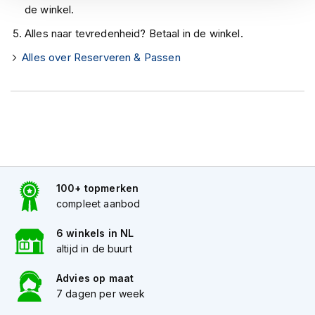
h
de winkel.
e
l
Alles naar tevredenheid? Betaal in de winkel.
m
e
Alles over Reserveren & Passen
n
D
a
m
e
s
m
o
100+ topmerken
t
compleet aanbod
o
r
h
6 winkels in NL
e
altijd in de buurt
l
m
Advies op maat
e
7 dagen per week
n