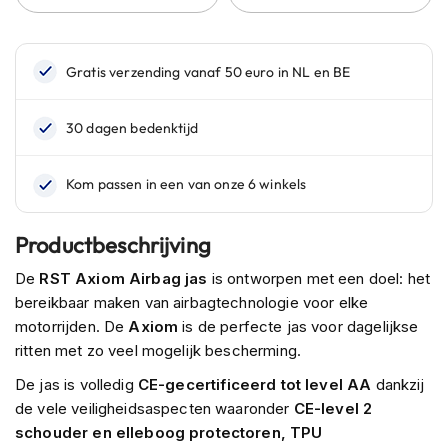
n
H
e
l
m
e
n
m
e
t
z
Productbeschrijving
o
n
De
RST
Axiom Airbag jas
is ontworpen met een doel: het
n
e
bereikbaar maken van airbagtechnologie voor elke
v
motorrijden. De
Axiom
is de perfecte jas voor dagelijkse
i
ritten met zo veel mogelijk bescherming.
z
i
De jas is volledig
CE-gecertificeerd
tot level AA
dankzij
e
de vele veiligheidsaspecten waaronder
CE-level 2
r
schouder en elleboog protectoren, TPU