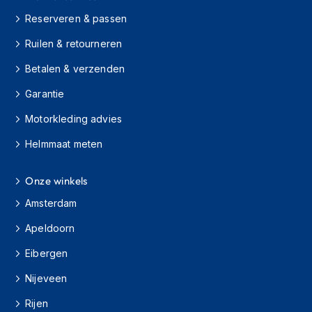
H
e
Reserveren & passen
r
e
Ruilen & retourneren
n
Betalen & verzenden
s
c
Garantie
o
o
Motorkleding advies
t
e
Helmmaat meten
r
h
e
Onze winkels
l
m
Amsterdam
e
Apeldoorn
n
Eibergen
D
a
Nijeveen
m
e
Rijen
s