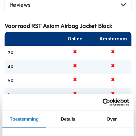
m
Reviews
e
n
S
Voorraad
RST Axiom Airbag Jacket Black
t
i
Online
Amsterdam
l
l
3XL
e
m
o
4XL
t
o
5XL
r
h
e
L
l
m
M
e
n
Toestemming
Details
Over
S
F
l