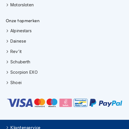
h
Motorsloten
i
o
Onze topmerken
n
h
Alpinestars
e
l
Dainese
m
e
Rev'it
n
Schuberth
V
e
Scorpion EXO
s
p
Shoei
a
h
e
l
m
e
n
Klantenservice