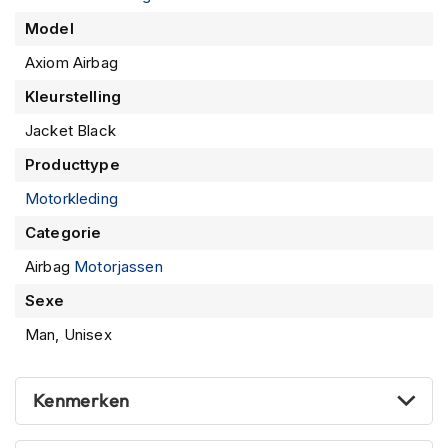
motorairbagwereld.
m
Model
e
n
Axiom Airbag
R
Kleurstelling
a
c
Jacket Black
e
Producttype
h
e
Motorkleding
l
m
Categorie
e
n
Airbag
Motorjassen
Sexe
R
e
Man, Unisex
t
r
o
h
Kenmerken
e
l