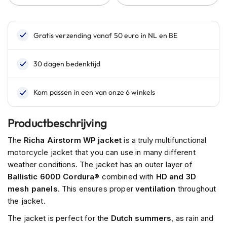
n
H
e
l
m
e
n
m
e
t
z
Productbeschrijving
o
n
The
Richa Airstorm WP jacket
is a truly multifunctional
n
motorcycle jacket that you can use in many different
e
v
weather conditions. The jacket has an outer layer of
i
Ballistic 600D
Cordura®
combined with
HD and 3D
z
mesh panels
. This ensures proper
ventilation
throughout
i
e
the jacket.
r
The jacket is perfect for the
Dutch summers
, as rain and