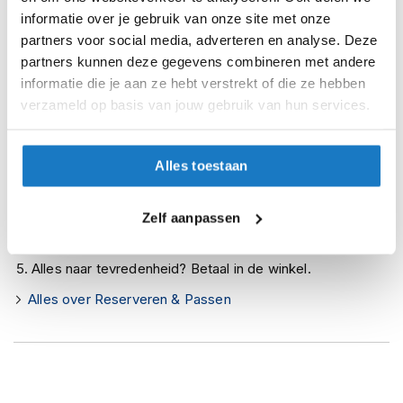
i
Niet meer leverbaar
informatie over je gebruik van onze site met onze
p
partners voor social media, adverteren en analyse. Deze
b
Zo werkt Reserveren & Passen
partners kunnen deze gegevens combineren met andere
a
Controleer de winkelvoorraad in bovenstaande tabel.
c
informatie die je aan ze hebt verstrekt of die ze hebben
k
verzameld op basis van jouw gebruik van hun services.
Voeg het product toe aan je winkelwagen en klik op "Ik
h
ga bestellen".
e
l
Selecteer je winkel bij "Vrijblijvende winkelreservering"
Alles toestaan
m
e
en rond je bestelling af.
n
Seintje ontvangen via e-mail? Kom je artikelen passen in
Zelf aanpassen
H
de winkel.
e
Alles naar tevredenheid? Betaal in de winkel.
r
e
Alles over Reserveren & Passen
n
m
o
t
o
r