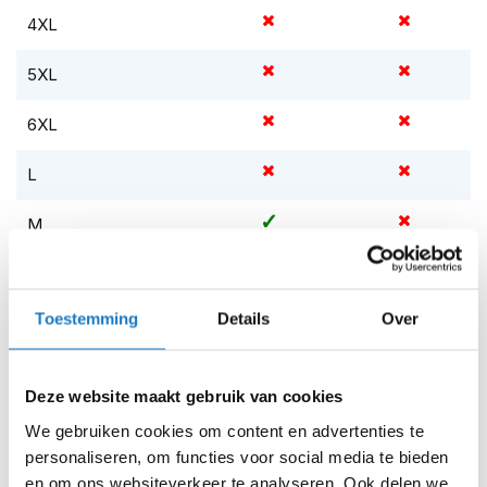
m
4XL
e
n
5XL
S
t
6XL
i
l
l
L
e
m
M
o
t
S
o
r
h
Toestemming
Details
Over
XL
e
l
Op voorraad
m
Deze website maakt gebruik van cookies
e
Op voorraad bij Richa 4-7 werkdagen
n
We gebruiken cookies om content en advertenties te
Leverbaar na deze datum
personaliseren, om functies voor social media te bieden
F
Levertijd onbekend, neem eventueel contact met ons op
en om ons websiteverkeer te analyseren. Ook delen we
l