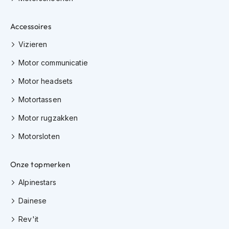
e
r
h
Accessoires
e
l
Vizieren
m
e
Motor communicatie
n
Motor headsets
B
Motortassen
o
x
Motor rugzakken
e
r
Motorsloten
h
e
l
Onze topmerken
m
e
Alpinestars
n
Dainese
F
a
Rev'it
s