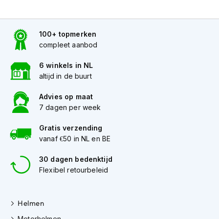
h
e
l
m
100+ topmerken
e
compleet aanbod
n
6 winkels in NL
D
altijd in de buurt
a
m
e
Advies op maat
s
7 dagen per week
m
o
Gratis verzending
t
vanaf €50 in NL en BE
o
r
30 dagen bedenktijd
h
Flexibel retourbeleid
e
l
m
e
Helmen
n
Motorhelmen