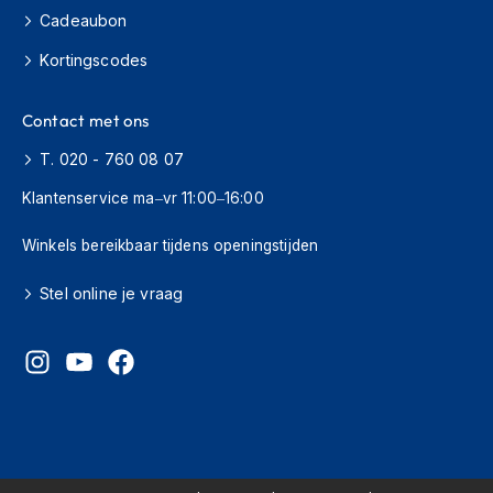
s
Cadeaubon
c
o
Kortingscodes
o
t
Contact met ons
e
r
T. 020 - 760 08 07
h
e
Klantenservice ma–vr 11:00–16:00
l
m
Winkels bereikbaar tijdens openingstijden
e
n
Stel online je vraag
K
i
n
d
e
r
s
c
o