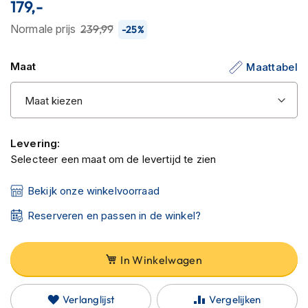
179,-
C
van
a
de
Normale prijs
239,99
-25%
r
b
afbeeldingen-
o
gallerij
Maat
Maattabel
n
h
e
l
m
e
Levering:
n
Selecteer een maat om de levertijd te zien
E
n
Bekijk onze winkelvoorraad
d
u
Reserveren en passen in de winkel?
r
o
h
In Winkelwagen
e
l
m
Verlanglijst
Vergelijken
e