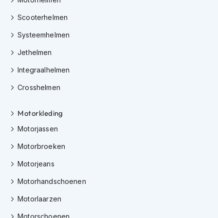
K
i
Scooterhelmen
n
Systeemhelmen
d
e
Jethelmen
r
m
Integraalhelmen
o
t
Crosshelmen
o
r
h
Motorkleding
e
l
Motorjassen
m
e
Motorbroeken
n
Motorjeans
S
Motorhandschoenen
c
o
Motorlaarzen
o
t
Motorschoenen