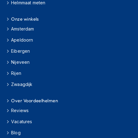
H
Helmmaat meten
e
r
Onze winkels
e
n
Amsterdam
s
c
Apeldoorn
o
o
Eibergen
t
e
Nijeveen
r
h
Rijen
e
l
Zwaagdijk
m
e
Over Voordeelhelmen
n
Reviews
D
a
Vacatures
m
e
Blog
s