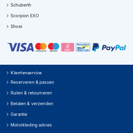
h
Schuberth
i
Scorpion EXO
o
n
Shoei
h
e
l
m
e
n
V
e
Klantenservice
s
Reserveren & passen
p
a
Ruilen & retourneren
h
e
Betalen & verzenden
l
m
Garantie
e
n
Motorkleding advies