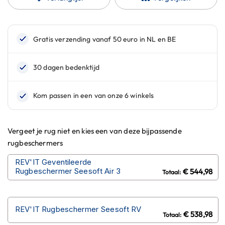
n
H
e
l
m
e
n
m
e
t
z
o
Vergeet je rug niet en kies een van deze bijpassende
n
n
rugbeschermers
e
v
REV'IT Geventileerde
i
Rugbeschermer Seesoft Air 3
€ 544,98
z
i
e
r
REV'IT Rugbeschermer Seesoft RV
€ 538,98