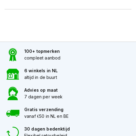
K
i
n
d
e
r
m
o
t
100+ topmerken
o
compleet aanbod
r
h
6 winkels in NL
e
altijd in de buurt
l
m
Advies op maat
e
7 dagen per week
n
S
Gratis verzending
c
vanaf €50 in NL en BE
o
o
30 dagen bedenktijd
t
Flexibel retourbeleid