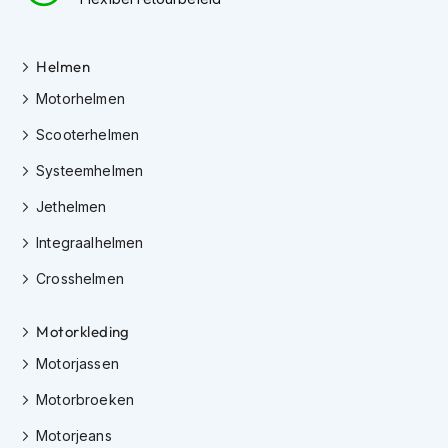
e
r
h
e
Helmen
l
Motorhelmen
m
e
Scooterhelmen
n
Systeemhelmen
B
o
Jethelmen
x
e
Integraalhelmen
r
h
Crosshelmen
e
l
m
Motorkleding
e
Motorjassen
n
Motorbroeken
F
a
Motorjeans
s