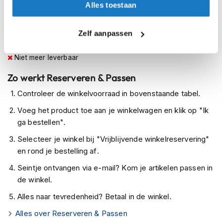
h
Alles toestaan
e
Op voorraad bij REV'IT 2-4 werkdagen
l
Leverbaar na deze datum
m
Zelf aanpassen
e
Levertijd onbekend, neem eventueel contact met ons op
n
Niet meer leverbaar
D
Zo werkt Reserveren & Passen
a
m
Controleer de winkelvoorraad in bovenstaande tabel.
e
s
Voeg het product toe aan je winkelwagen en klik op "Ik
m
ga bestellen".
o
t
Selecteer je winkel bij "Vrijblijvende winkelreservering"
o
en rond je bestelling af.
r
h
Seintje ontvangen via e-mail? Kom je artikelen passen in
e
de winkel.
l
m
Alles naar tevredenheid? Betaal in de winkel.
e
n
Alles over Reserveren & Passen