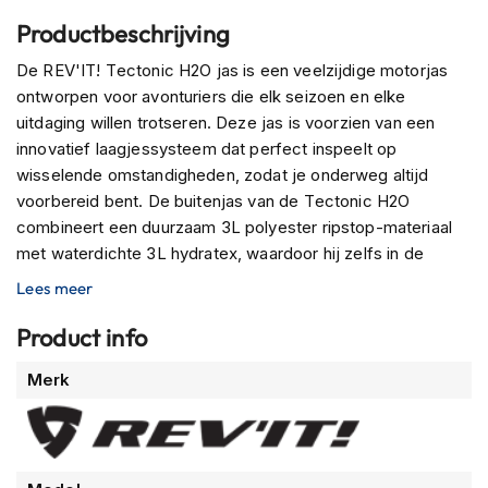
m
Productbeschrijving
e
n
De REV'IT! Tectonic H2O jas is een veelzijdige motorjas
ontworpen voor avonturiers die elk seizoen en elke
R
a
uitdaging willen trotseren. Deze jas is voorzien van een
c
innovatief laagjessysteem dat perfect inspeelt op
e
wisselende omstandigheden, zodat je onderweg altijd
h
voorbereid bent. De buitenjas van de Tectonic H2O
e
l
combineert een duurzaam 3L polyester ripstop-materiaal
m
met waterdichte 3L hydratex, waardoor hij zelfs in de
e
zwaarste regenval betrouwbaar waterdicht blijft. Voor
n
Lees meer
warme dagen is de jas uitgerust met een binnenjas van
R
PWR|Shell mesh, die maximale luchtstroom biedt wanneer
Product info
e
verkoeling hard nodig is. De twee lagen kunnen eenvoudig
t
Meer
Merk
in elkaar worden geritst en gecombineerd met een
r
informatie
baselayer of midlayer naar keuze.
o
h
De Tectonic H2O biedt niet alleen bescherming tegen de
e
l
elementen, maar ook een stoere, moderne look met