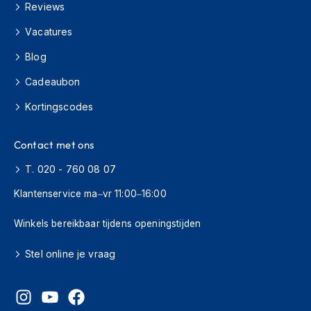
o
Reviews
t
e
Vacatures
r
h
Blog
e
Cadeaubon
l
m
Kortingscodes
e
n
Contact met ons
S
y
T. 020 - 760 08 07
s
t
Klantenservice ma–vr 11:00–16:00
e
e
Winkels bereikbaar tijdens openingstijden
m
h
Stel online je vraag
e
l
m
e
n