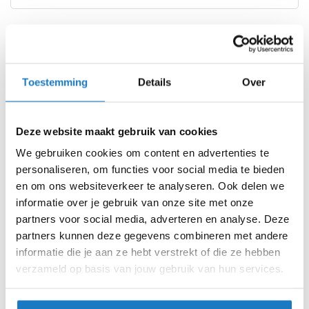
i
p
b
Voorraad
REV'IT Tectonic H2O Jacket
a
Black/Blue
c
k
Toestemming
Details
Over
Online
Amsterdam
h
e
3XL
l
13-02-2027
13-02-2027
m
Deze website maakt gebruik van cookies
e
L
We gebruiken cookies om content en advertenties te
n
personaliseren, om functies voor social media te bieden
M
H
en om ons websiteverkeer te analyseren. Ook delen we
e
informatie over je gebruik van onze site met onze
r
S
13-02-2027
13-02-2027
partners voor social media, adverteren en analyse. Deze
e
n
partners kunnen deze gegevens combineren met andere
XL
m
informatie die je aan ze hebt verstrekt of die ze hebben
o
verzameld op basis van jouw gebruik van hun services.
t
XXL
o
r
Op voorraad