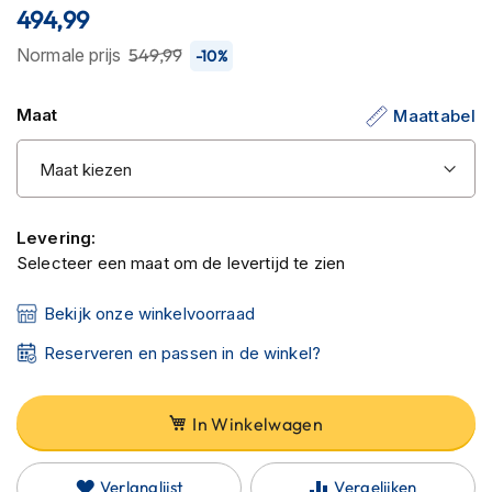
C
494,99
van
a
r
de
Normale prijs
549,99
-10%
b
afbeeldingen-
o
gallerij
n
Maat
Maattabel
h
e
l
m
e
n
Levering:
Selecteer een maat om de levertijd te zien
E
n
Bekijk onze winkelvoorraad
d
u
Reserveren en passen in de winkel?
r
o
h
In Winkelwagen
e
l
m
e
Verlanglijst
Vergelijken