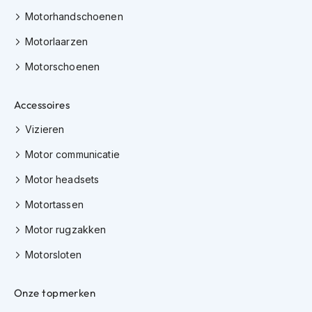
h
Motorhandschoenen
i
o
Motorlaarzen
n
h
Motorschoenen
e
l
m
Accessoires
e
Vizieren
n
Motor communicatie
V
e
Motor headsets
s
p
Motortassen
a
h
Motor rugzakken
e
l
Motorsloten
m
e
n
Onze topmerken