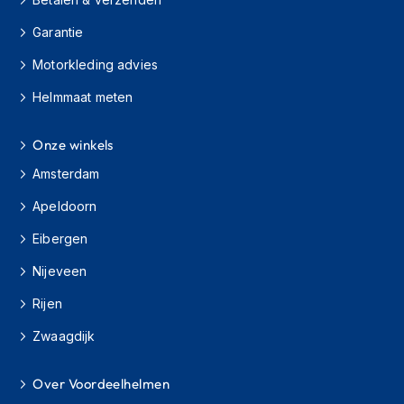
s
c
Garantie
o
o
Motorkleding advies
t
Helmmaat meten
e
r
h
Onze winkels
e
l
Amsterdam
m
e
Apeldoorn
n
Eibergen
K
i
Nijeveen
n
Rijen
d
e
Zwaagdijk
r
s
c
Over Voordeelhelmen
o