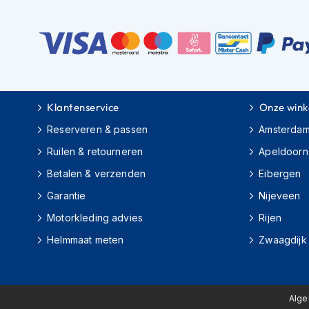
motorpak
Motorhoodies
Regenkleding
Onderkleding
Balaclavas
Klantenservice
Onze wink
en
helmmutsen
Reserveren & passen
Amsterda
Koelvesten
Ruilen & retourneren
Apeldoorn
Motorsokken
Betalen & verzenden
Eibergen
Garantie
Nijeveen
Nekwarmers
en
Motorkleding advies
Rijen
windcollars
Helmmaat meten
Zwaagdijk
Verwarmde
onderkleding
Protectie
Alg