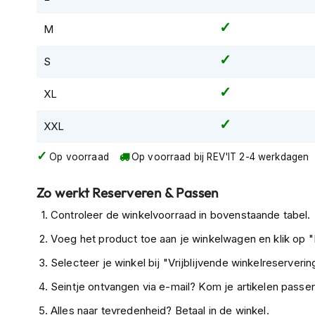
Tex
M
motorjassen
Motorbroeken
S
Heren
motorbroeken
XL
Dames
XXL
motorbroeken
Doorwaai
Op voorraad
Op voorraad bij REV'IT 2-4 werkdagen
motorbroeken
Zo werkt Reserveren & Passen
Waterdichte
motorbroeken
Controleer de winkelvoorraad in bovenstaande tabel.
Leren
Voeg het product toe aan je winkelwagen en klik op "I
motorbroeken
Selecteer je winkel bij "Vrijblijvende winkelreservering
Textiel
Seintje ontvangen via e-mail? Kom je artikelen passen
motorbroeken
Alles naar tevredenheid? Betaal in de winkel.