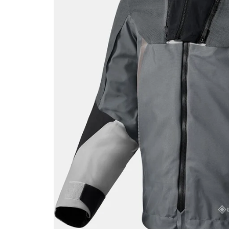
Race
helmen
Retro
helmen
Stille
motorhelmen
Flip
back
helmen
Heren
motorhelmen
Dames
motorhelmen
Kinder
motorhelmen
Scooterhelmen