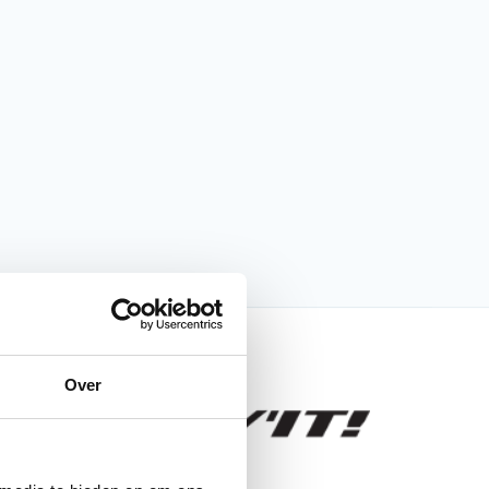
nfo
Over
Stratum GTX