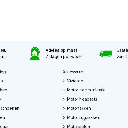
n NL
Advies op maat
Grati
uurt
7 dagen per week
vanaf
ing
Accessoires
en
Vizieren
eken
Motor communicatie
s
Motor headsets
dschoenen
Motortassen
zen
Motor rugzakken
oenen
Motorsloten