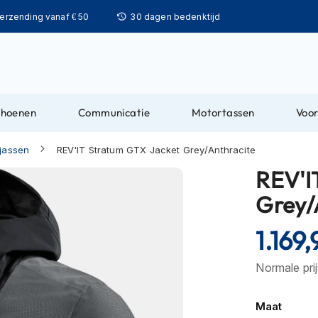
Ga
verzending vanaf € 50
30 dagen bedenktijd
naar
de
inhoud
choenen
Communicatie
Motortassen
Voor
jassen
REV'IT Stratum GTX Jacket Grey/Anthracite
REV'I
Grey/
1.169,
Normale pri
Maat