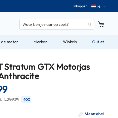
Taal
Inloggen
Winkel
 de motor
Merken
Winkels
Outlet
T Stratum GTX Motorjas
Anthracite
99
js
1.299,99
-10%
Maattabel