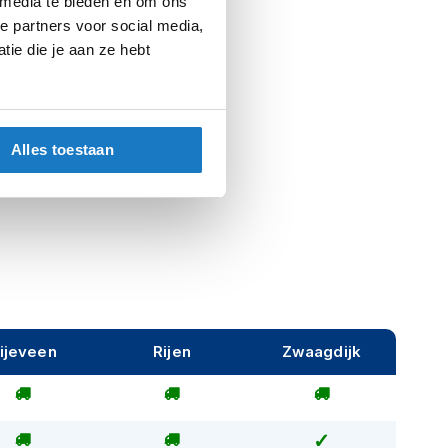
 media te bieden en om ons
e partners voor social media,
Grey/Anthracite
ie die je aan ze hebt
Motorkleding
Motorjassen
Alles toestaan
Man, Unisex
ijeveen
Rijen
Zwaagdijk