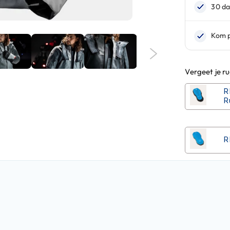
Vergeet je r
R
R
R