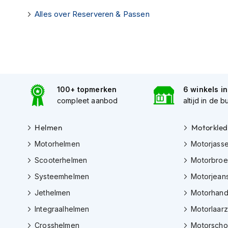
Gore-
Alles over Reserveren & Passen
Tex
motorbroeken
Kevlar
motorbroeken
Cargo
motorbroeken
100+ topmerken
6 winkels i
compleet aanbod
altijd in de b
Motorjeans
Motorpakken
Helmen
Motorkled
Heren
Motorhelmen
Motorjass
motorpak
Scooterhelmen
Motorbro
Dames
motorpak
Systeemhelmen
Motorjean
Eendelig
Jethelmen
Motorhan
motorpak
Integraalhelmen
Motorlaar
Tweedelig
Crosshelmen
Motorsch