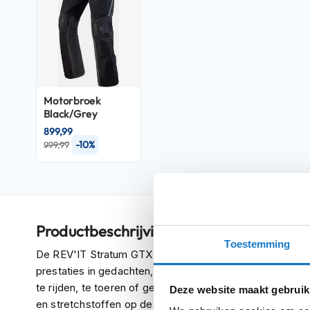
Crosshelmen
Fietshelmen
Helm
accessoires
Vizieren
Motorbroek
Black/Grey
Pinlocks
899,99
Tear-
-10%
999,99
offs
Crossbrillen
Oordoppen
Productbeschrijving
Onderhoud
Toestemming
helm
De REV'IT Stratum GTX is de perfecte jas voor al je m
prestaties in gedachten, is hij ideaal voor veeleisende ri
Helm
te rijden, te toeren of gewoon in de stad rond te hangen.
houder
Deze website maakt gebruik
en stretchstoffen op de buitenlaag tot geïntegreerde r
&