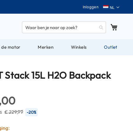
Taal
Inloggen
Winkel
 de motor
Merken
Winkels
Outlet
T Stack 15L H2O Backpack
3,00
js
€ 229,99
-20%
ging: