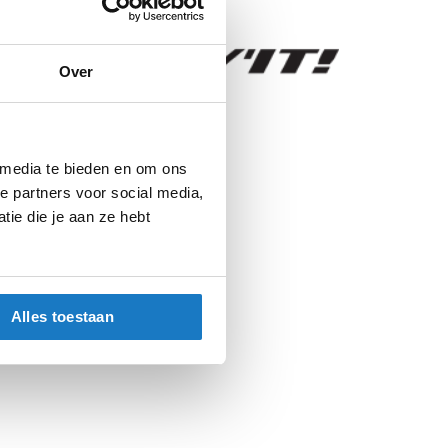
nfo
Over
Stack 15L H2O
Backpack Black
 media te bieden en om ons
e partners voor social media,
Bagage
ie die je aan ze hebt
Rugtassen
Man, Unisex
Alles toestaan