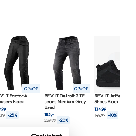
OP=OP
OP=OP
V'IT Factor 4
REV'IT Detroit 2 TF
REV'IT Jefferson
ousers Black
Jeans Medium Grey
Shoes Black
Used
9,99
134,99
183,-
-25%
-10%
,99
149,99
-20%
229,99