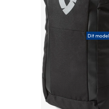
Race
helmen
Retro
helmen
Stille
Dit model
motorhelmen
Flip
back
helmen
Heren
motorhelmen
Dames
motorhelmen
Kinder
motorhelmen
Scooterhelmen