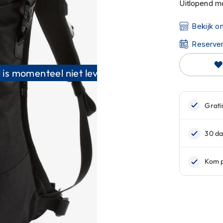
Uitlopend mo
Bekijk o
Reserver
 is momenteel niet leverbaar