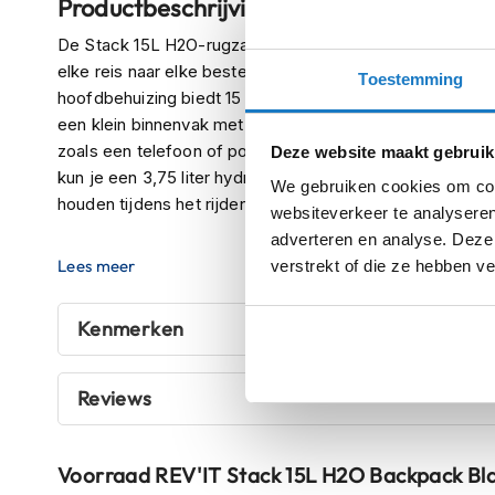
Productbeschrijving
Crosshelmen
De Stack 15L H2O-rugzak is ontwikkeld in samenwerking
Fietshelmen
elke reis naar elke bestemming mee te nemen. De gemakk
Toestemming
hoofdbehuizing biedt 15 liter ruimte voor je persoonlijk
Helm
een klein binnenvak met ritssluiting voor gemakkelijke t
accessoires
zoals een telefoon of portemonnee. Achter de
waterdic
Deze website maakt gebruik
Vizieren
kun je een 3,75 liter hydratatiereservoir (apart verkrij
We gebruiken cookies om cont
Pinlocks
houden tijdens het rijden of op je bestemming.
websiteverkeer te analyseren
Tear-
adverteren en analyse. Deze
offs
De Stack 15L H2O is voorzien van het innovatieve Krieg
Lees meer
verstrekt of die ze hebben v
de schouders naar de borst en het bovenlichaam overbr
Crossbrillen
geboden, zelfs met een volledig beladen rugzak. De afn
Kenmerken
Oordoppen
tijdens het rijden. Om ongewenste wrijving en warmteon
het geleverd met een rugpaneel van luchtgaas voor extra
Onderhoud
helm
Reviews
Met de strakke Stack 15L H2O-rugzak kun je je benodi
Helm
ze beschermd houdt tegen de elementen. Wat je ook ver
houder
comfort terwijl je van A naar B reist.
Voorraad
REV'IT Stack 15L H2O Backpack Bl
&