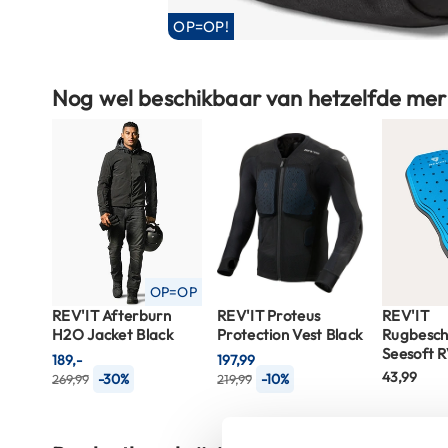
Boxer
OP=OP!
helmen
Ga
Fashion
Nog wel beschikbaar van hetzelfde mer
naar
helmen
het
Vespa
begin
helmen
van
de
Heren
afbeeldingen-
scooterhelmen
gallerij
Dames
scooterhelmen
OP=OP
Kinder
REV'IT Afterburn
REV'IT Proteus
REV'IT
H2O Jacket Black
Protection Vest Black
Rugbesc
scooterhelmen
Seesoft 
189,-
197,99
Systeemhelmen
43,99
-30%
-10%
269,99
219,99
Jethelmen
Integraalhelmen