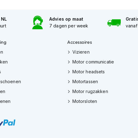
n NL
Advies op maat
Grati
uurt
7 dagen per week
vanaf
ing
Accessoires
en
Vizieren
eken
Motor communicatie
s
Motor headsets
dschoenen
Motortassen
zen
Motor rugzakken
oenen
Motorsloten