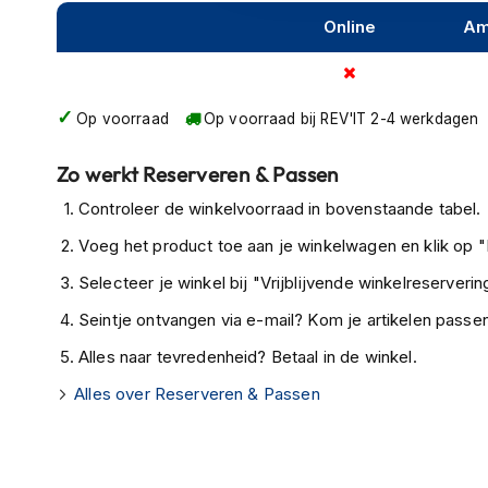
kapstok
Online
Am
Motorkleding
Motorjassen
Heren
Op voorraad
Op voorraad bij REV'IT 2-4 werkdagen
motorjassen
Dames
Zo werkt Reserveren & Passen
motorjassen
Controleer de winkelvoorraad in bovenstaande tabel.
Doorwaai
Voeg het product toe aan je winkelwagen en klik op "I
motorjassen
Selecteer je winkel bij "Vrijblijvende winkelreservering
Waterdichte
Seintje ontvangen via e-mail? Kom je artikelen passen
motorjassen
Alles naar tevredenheid? Betaal in de winkel.
Leren
motorjassen
Alles over Reserveren & Passen
Textiele
motorjassen
Gore-