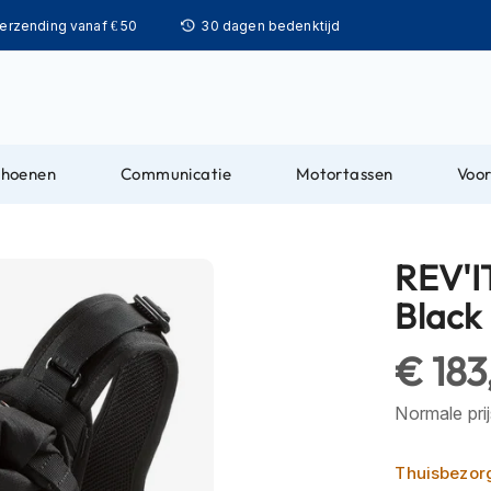
Ga
verzending vanaf € 50
30 dagen bedenktijd
naar
de
inhoud
choenen
Communicatie
Motortassen
Voor
REV'I
Black
€ 18
Normale pri
Thuisbezor