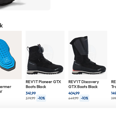
k
REV'IT Pioneer GTX
REV'IT Discovery
RE
hermer
Boots Black
GTX Boots Black
Tr
RV
341,99
404,99
14
-10%
-10%
379,99
449,99
199