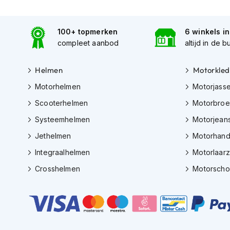
Tex
motorjassen
100+ topmerken
6 winkels i
Motorbroeken
compleet aanbod
altijd in de b
Heren
motorbroeken
Helmen
Motorkled
Dames
Motorhelmen
Motorjass
motorbroeken
Scooterhelmen
Motorbro
Doorwaai
Systeemhelmen
Motorjean
motorbroeken
Jethelmen
Motorhan
Waterdichte
Integraalhelmen
Motorlaar
motorbroeken
Crosshelmen
Motorsch
Leren
motorbroeken
Textiel
motorbroeken