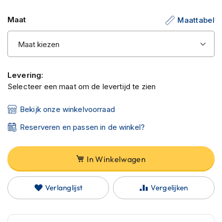
C
de
a
Maat
Maattabel
afbeeldingen-
r
b
gallerij
o
n
h
e
Levering:
l
Selecteer een maat om de levertijd te zien
m
e
n
Bekijk onze winkelvoorraad
E
Reserveren en passen in de winkel?
n
d
u
In Winkelwagen
r
o
h
Verlanglijst
Vergelijken
e
l
m
e