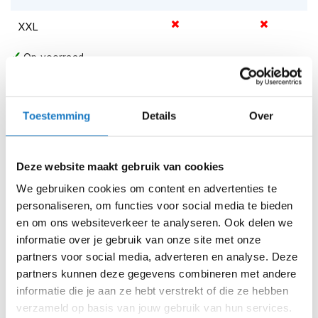
m
e
XXL
n
Op voorraad
S
t
Op voorraad bij REV'IT 2-4 werkdagen
i
l
Leverbaar na deze datum
l
Toestemming
Details
Over
Levertijd onbekend, neem eventueel contact met ons op
e
m
Niet meer leverbaar
o
Deze website maakt gebruik van cookies
t
Zo werkt Reserveren & Passen
o
We gebruiken cookies om content en advertenties te
r
Controleer de winkelvoorraad in bovenstaande tabel.
personaliseren, om functies voor social media te bieden
h
e
Voeg het product toe aan je winkelwagen en klik op "Ik
en om ons websiteverkeer te analyseren. Ook delen we
l
ga bestellen".
informatie over je gebruik van onze site met onze
m
partners voor social media, adverteren en analyse. Deze
e
Selecteer je winkel bij "Vrijblijvende winkelreservering"
partners kunnen deze gegevens combineren met andere
n
en rond je bestelling af.
informatie die je aan ze hebt verstrekt of die ze hebben
F
Seintje ontvangen via e-mail? Kom je artikelen passen in
verzameld op basis van jouw gebruik van hun services.
l