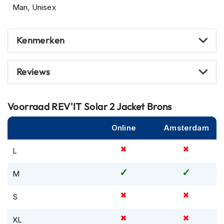
Man, Unisex
m
e
n
Kenmerken
R
a
c
Reviews
e
h
e
l
Voorraad
REV'IT Solar 2 Jacket Brons
m
e
Online
Amsterdam
n
L
R
e
t
M
r
o
S
h
e
l
XL