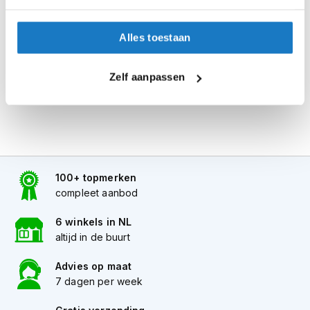
de winkel.
i
p
Alles naar tevredenheid? Betaal in de winkel.
b
Alles toestaan
Alles over Reserveren & Passen
a
c
k
Zelf aanpassen
h
e
l
m
e
n
100+ topmerken
H
compleet aanbod
e
r
e
6 winkels in NL
n
altijd in de buurt
m
o
Advies op maat
t
7 dagen per week
o
r