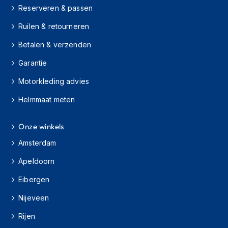
h
Reserveren & passen
i
Ruilen & retourneren
o
n
Betalen & verzenden
h
e
Garantie
l
m
Motorkleding advies
e
n
Helmmaat meten
V
e
Onze winkels
s
Amsterdam
p
a
Apeldoorn
h
e
Eibergen
l
m
Nijeveen
e
n
Rijen