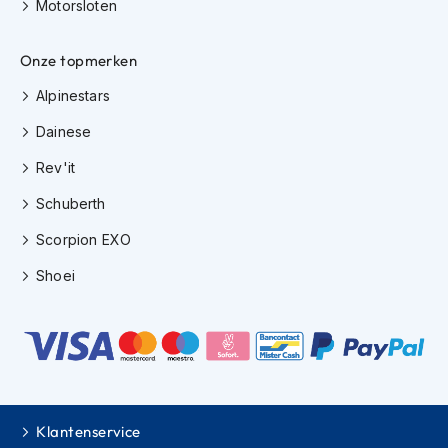
e
Motorsloten
r
h
Onze topmerken
e
l
Alpinestars
m
e
Dainese
n
Rev'it
B
o
Schuberth
x
e
Scorpion EXO
r
h
Shoei
e
l
m
e
n
F
a
Klantenservice
s