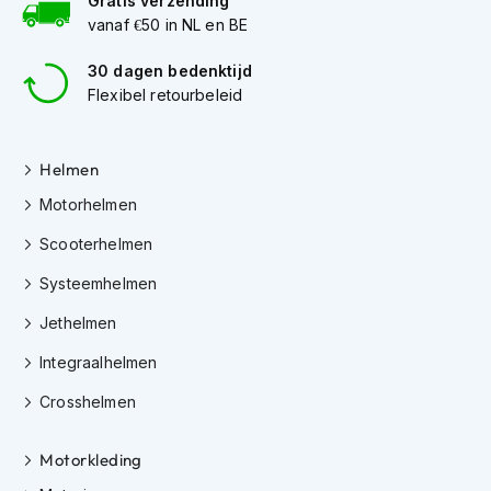
Gratis verzending
h
vanaf €50 in NL en BE
e
l
m
30 dagen bedenktijd
e
Flexibel retourbeleid
n
D
Helmen
a
m
Motorhelmen
e
s
Scooterhelmen
m
o
Systeemhelmen
t
o
Jethelmen
r
h
Integraalhelmen
e
Crosshelmen
l
m
e
Motorkleding
n