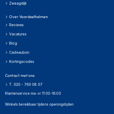
H
Zwaagdijk
e
r
e
Over Voordeelhelmen
n
Reviews
s
c
Vacatures
o
o
Blog
t
e
Cadeaubon
r
h
Kortingscodes
e
l
m
Contact met ons
e
n
T. 020 - 760 08 07
Klantenservice ma–vr 11:00–16:00
D
a
m
Winkels bereikbaar tijdens openingstijden
e
s