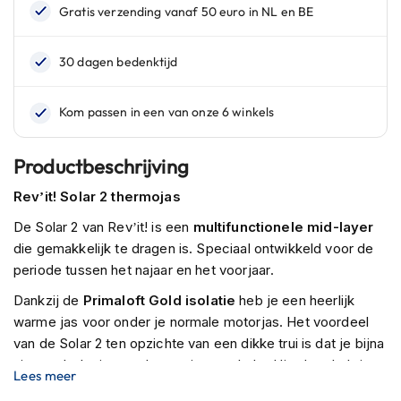
n
H
e
l
m
e
n
m
Productbeschrijving
e
t
Rev’it! Solar 2 thermojas
z
o
De Solar 2 van Rev’it! is een
multifunctionele mid-layer
n
die gemakkelijk te dragen is. Speciaal ontwikkeld voor de
n
e
periode tussen het najaar en het voorjaar.
v
Dankzij de
Primaloft Gold isolatie
heb je een heerlijk
i
z
warme jas voor onder je normale motorjas. Het voordeel
i
van de Solar 2 ten opzichte van een dikke trui is dat je bijna
e
niet voelt dat je een thermo jas aan hebt. Hierdoor heb je
r
Lees meer
meer bewegingsruimte en voelt je outfit minder zwaar aan.