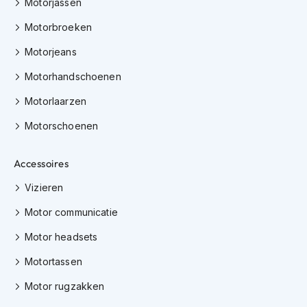
Motorjassen
K
i
Motorbroeken
n
d
Motorjeans
e
r
Motorhandschoenen
m
Motorlaarzen
o
t
Motorschoenen
o
r
h
Accessoires
e
l
Vizieren
m
e
Motor communicatie
n
Motor headsets
S
c
Motortassen
o
o
Motor rugzakken
t