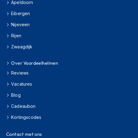
Apeldoorn
s
c
Eibergen
o
o
Nijeveen
t
e
Rijen
r
h
Zwaagdijk
e
l
Over Voordeelhelmen
m
e
Reviews
n
Vacatures
K
i
Blog
n
d
Cadeaubon
e
r
Kortingscodes
s
c
o
Contact met ons