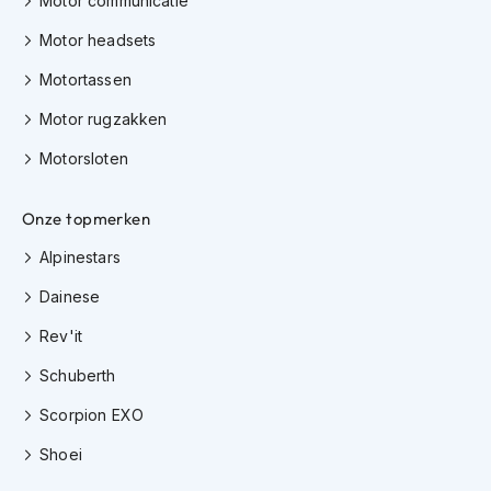
Motor communicatie
h
i
Motor headsets
o
n
Motortassen
h
Motor rugzakken
e
l
Motorsloten
m
e
n
Onze topmerken
V
Alpinestars
e
s
Dainese
p
a
Rev'it
h
e
Schuberth
l
m
Scorpion EXO
e
Shoei
n