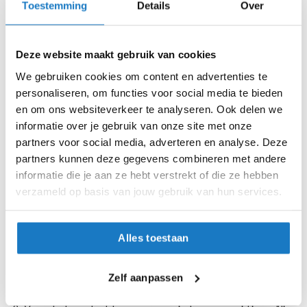
Toestemming
Details
Over
i
p
54
b
a
Deze website maakt gebruik van cookies
56
c
k
We gebruiken cookies om content en advertenties te
h
58
personaliseren, om functies voor social media te bieden
e
en om ons websiteverkeer te analyseren. Ook delen we
l
60
informatie over je gebruik van onze site met onze
m
e
partners voor social media, adverteren en analyse. Deze
Op voorraad
n
partners kunnen deze gegevens combineren met andere
Op voorraad bij REV'IT 2-4 werkdagen
informatie die je aan ze hebt verstrekt of die ze hebben
H
verzameld op basis van jouw gebruik van hun services.
e
Leverbaar na deze datum
r
Levertijd onbekend, neem eventueel contact met ons op
e
n
Niet meer leverbaar
Alles toestaan
m
o
Zo werkt Reserveren & Passen
t
Zelf aanpassen
o
Controleer de winkelvoorraad in bovenstaande tabel.
r