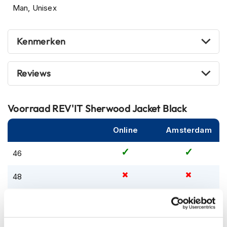
m
Man, Unisex
e
n
Kenmerken
S
t
i
l
Reviews
l
e
m
Voorraad
REV'IT Sherwood Jacket Black
o
t
o
Online
Amsterdam
r
h
46
e
l
48
m
e
n
50
F
52
l