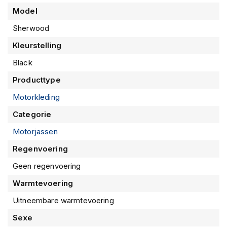
m
Model
e
n
Sherwood
Kleurstelling
R
a
Black
c
e
Producttype
h
e
Motorkleding
l
m
Categorie
e
Motorjassen
n
Regenvoering
R
e
Geen regenvoering
t
r
Warmtevoering
o
Uitneembare warmtevoering
h
e
Sexe
l