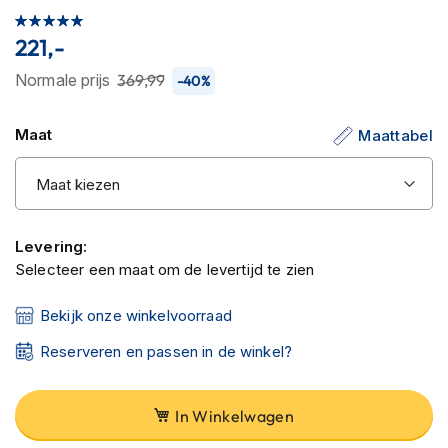
C
Waardering:
van
a
100
100
% of
221,-
r
de
b
afbeeldingen-
Normale prijs
369,99
-40%
o
gallerij
n
h
Maat
Maattabel
e
l
m
e
n
Levering:
E
Selecteer een maat om de levertijd te zien
n
d
u
Bekijk onze winkelvoorraad
r
o
Reserveren en passen in de winkel?
h
e
l
In Winkelwagen
m
e