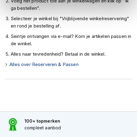
Voeg het product toe aan je winkelwagen en klik op "Ik
h
e
ga bestellen".
l
Selecteer je winkel bij "Vrijblijvende winkelreservering"
m
e
en rond je bestelling af.
n
Seintje ontvangen via e-mail? Kom je artikelen passen in
D
de winkel.
a
Alles naar tevredenheid? Betaal in de winkel.
m
e
Alles over Reserveren & Passen
s
m
o
t
o
r
h
e
l
m
100+ topmerken
e
compleet aanbod
n