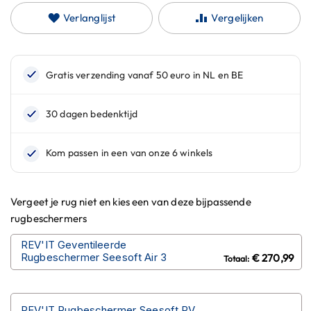
n
Verlanglijst
Vergelijken
H
e
l
m
e
n
m
e
t
z
o
n
n
Vergeet je rug niet en kies een van deze bijpassende
e
rugbeschermers
v
i
REV'IT Geventileerde
z
Rugbeschermer Seesoft Air 3
€ 270,99
i
e
r
REV'IT Rugbeschermer Seesoft RV