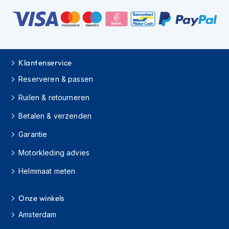
H
e
r
e
n
s
c
Klantenservice
o
Reserveren & passen
o
t
Ruilen & retourneren
e
r
Betalen & verzenden
h
e
Garantie
l
m
Motorkleding advies
e
n
Helmmaat meten
D
a
Onze winkels
m
Amsterdam
e
s