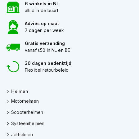
6 winkels in NL
K
altijd in de buurt
i
n
d
Advies op maat
e
7 dagen per week
r
m
Gratis verzending
o
vanaf €50 in NL en BE
t
o
30 dagen bedenktijd
r
h
Flexibel retourbeleid
e
l
m
Helmen
e
n
Motorhelmen
S
Scooterhelmen
c
o
Systeemhelmen
o
Jethelmen
t