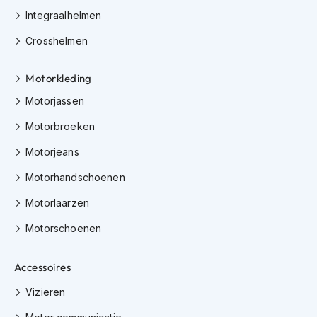
e
Integraalhelmen
r
h
Crosshelmen
e
l
m
Motorkleding
e
n
Motorjassen
B
Motorbroeken
o
Motorjeans
x
e
Motorhandschoenen
r
h
Motorlaarzen
e
l
Motorschoenen
m
e
n
Accessoires
F
Vizieren
a
s