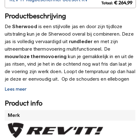
P
€ 264,99
i
l
Productbeschrijving
o
t
De
Sherwood
is een stijlvolle jas en door zijn tijdloze
e
uitstraling kun je de Sherwood overal bij combineren. Deze
n
jas is volledig vervaardigd uit
rundleder
en met zijn
h
uitneembare thermovoering multifunctioneel. De
e
l
mouwloze thermovoering
kun je gemakkelijk in en uit de
m
jas ritsen, vind je het in de ochtend nog wat fris dan laat je
e
de voering zijn werk doen. Loopt de tempratuur op dan haal
n
je deze er eenvoudig uit. Op de schouders en ellebogen
P
vind je de
SEESMART™ CE-level 1 protector
voor de
Lees meer
i
nodige protectie. De jas is nog verder te upgraden middels
n
een SEESOFT™ CE-level 2 rugprotector, deze is optioneel
Product info
l
erbij te verkrijgen. De Sherwood beschikt over een jeans
o
Meer
c
Merk
lus en een
korte verbindingsrits
hierdoor kun je bijna alle
informatie
k
REV’IT broeken aan je jas ritsen. Wil je toch wat meer
h
casual gekleed dan kun je de Safeway riem gebruiken bij je
e
l
motorjeans.