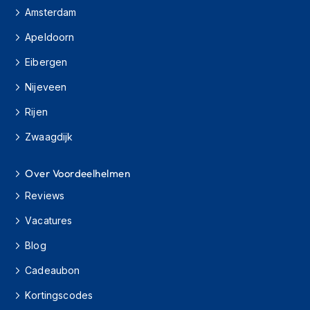
h
Amsterdam
i
o
Apeldoorn
n
Eibergen
h
e
Nijeveen
l
m
Rijen
e
n
Zwaagdijk
V
e
Over Voordeelhelmen
s
p
Reviews
a
Vacatures
h
e
Blog
l
m
Cadeaubon
e
n
Kortingscodes