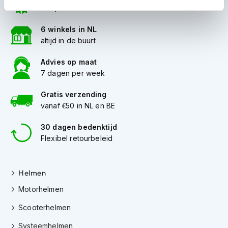
i
compleet aanbod
p
b
6 winkels in NL
a
altijd in de buurt
c
k
Advies op maat
h
7 dagen per week
e
l
Gratis verzending
m
e
vanaf €50 in NL en BE
n
30 dagen bedenktijd
H
Flexibel retourbeleid
e
r
e
Helmen
n
m
Motorhelmen
o
t
Scooterhelmen
o
r
Systeemhelmen