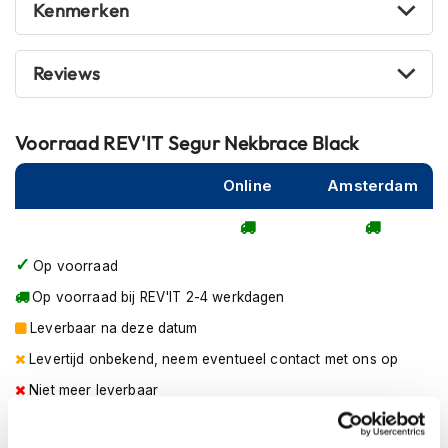
Kenmerken
m
e
n
Reviews
R
a
c
Voorraad
REV'IT Segur Nekbrace Black
e
h
Online
Amsterdam
e
l
m
e
n
Op voorraad
Op voorraad bij REV'IT 2-4 werkdagen
R
e
Leverbaar na deze datum
t
r
Levertijd onbekend, neem eventueel contact met ons op
o
Niet meer leverbaar
h
e
Zo werkt Reserveren & Passen
l