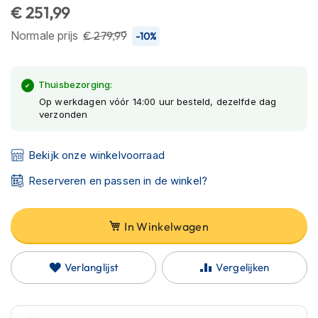
C
€ 251,99
van
a
r
de
Normale prijs
€ 279,99
-10%
b
afbeeldingen-
o
gallerij
n
h
Thuisbezorging:
e
Op werkdagen vóór 14:00 uur besteld, dezelfde dag
l
verzonden
m
e
n
Bekijk onze winkelvoorraad
E
Reserveren en passen in de winkel?
n
d
u
In Winkelwagen
r
o
h
Verlanglijst
Vergelijken
e
l
m
e