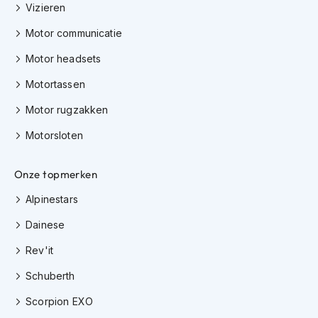
Vizieren
K
i
Motor communicatie
n
d
Motor headsets
e
r
Motortassen
m
o
Motor rugzakken
t
o
Motorsloten
r
h
e
Onze topmerken
l
Alpinestars
m
e
Dainese
n
Rev'it
S
c
Schuberth
o
o
Scorpion EXO
t