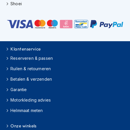
e
Shoei
r
h
e
l
m
e
n
Klantenservice
B
o
Reserveren & passen
x
e
Ruilen & retourneren
r
h
Betalen & verzenden
e
Garantie
l
m
Motorkleding advies
e
n
Helmmaat meten
F
a
Onze winkels
s