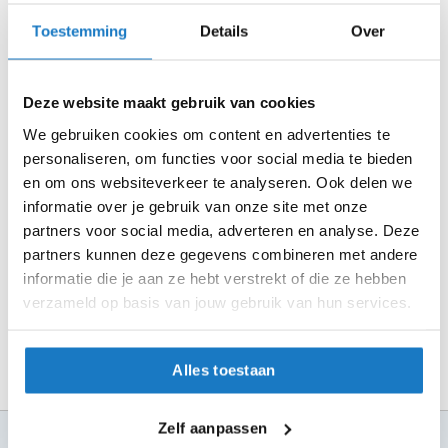
m
Controleer de winkelvoorraad in bovenstaande tabel.
e
Toestemming
Details
Over
n
Voeg het product toe aan je winkelwagen en klik op "Ik
ga bestellen".
S
t
Deze website maakt gebruik van cookies
Selecteer je winkel bij "Vrijblijvende winkelreservering"
i
en rond je bestelling af.
We gebruiken cookies om content en advertenties te
l
personaliseren, om functies voor social media te bieden
l
Seintje ontvangen via e-mail? Kom je artikelen passen in
e
en om ons websiteverkeer te analyseren. Ook delen we
de winkel.
m
informatie over je gebruik van onze site met onze
o
Alles naar tevredenheid? Betaal in de winkel.
partners voor social media, adverteren en analyse. Deze
t
o
partners kunnen deze gegevens combineren met andere
Alles over Reserveren & Passen
r
informatie die je aan ze hebt verstrekt of die ze hebben
h
verzameld op basis van jouw gebruik van hun services.
e
l
m
e
Alles toestaan
n
F
Zelf aanpassen
100+ topmerken
l