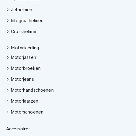
h
e
Jethelmen
l
m
Integraalhelmen
e
n
Crosshelmen
D
Motorkleding
a
m
Motorjassen
e
s
Motorbroeken
m
o
Motorjeans
t
o
Motorhandschoenen
r
h
Motorlaarzen
e
l
Motorschoenen
m
e
Accessoires
n