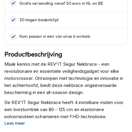
n
H
e
l
m
e
n
m
Productbeschrijving
e
t
Maak kennis met de REV'IT Segur Nekbrace - een
z
revolutionaire en essentiële veiligheidsgadget voor elke
o
n
motorcrosser. Ontworpen met technologie en innovatie in
n
het achterhoofd, biedt deze nekbrace ongeëvenaarde
e
bescherming in een all-season design.
v
i
De REV'IT Segur Nekbrace heeft 4 instelbare maten voor
z
een borstomtrek van 80 - 125 cm en elastomere
i
polypropyleen scharnieren met FHD-technologie.
e
r
Lees meer
Bovendien zit er EVA-schuim bij om de hoogte van de
nekbrace naar behoefte aan te passen. Als u op zoek bent