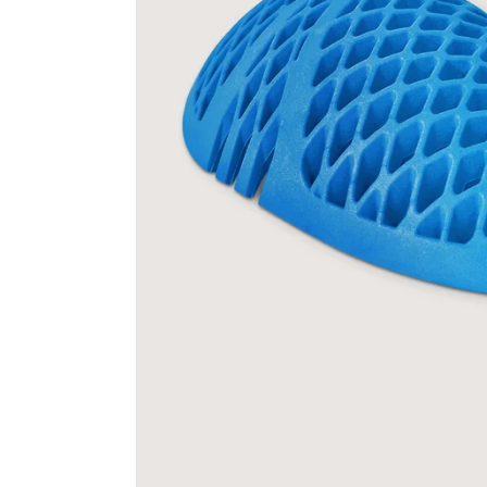
Race
helmen
Retro
helmen
Stille
motorhelmen
Flip
back
helmen
Heren
motorhelmen
Dames
motorhelmen
Kinder
motorhelmen
Scooterhelmen