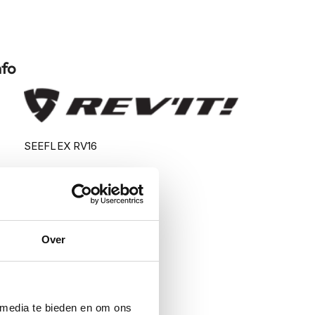
nfo
SEEFLEX RV16
Shoulder Protector
Protectie
Schouderprotectie
Over
 media te bieden en om ons