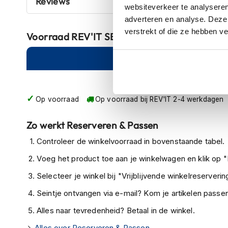
Reviews
websiteverkeer te analyseren
Crosshelmen
adverteren en analyse. Deze
Fietshelmen
verstrekt of die ze hebben v
Voorraad
REV'IT SEEFLEX RV16 Shoulder Pr
Helm
Online
Am
accessoires
Vizieren
Pinlocks
Op voorraad
Op voorraad bij REV'IT 2-4 werkdagen
Tear-
offs
Zo werkt Reserveren & Passen
Crossbrillen
Controleer de winkelvoorraad in bovenstaande tabel.
Oordoppen
Voeg het product toe aan je winkelwagen en klik op "I
Onderhoud
Selecteer je winkel bij "Vrijblijvende winkelreservering
helm
Seintje ontvangen via e-mail? Kom je artikelen passen
Helm
Alles naar tevredenheid? Betaal in de winkel.
houder
&
Alles over Reserveren & Passen