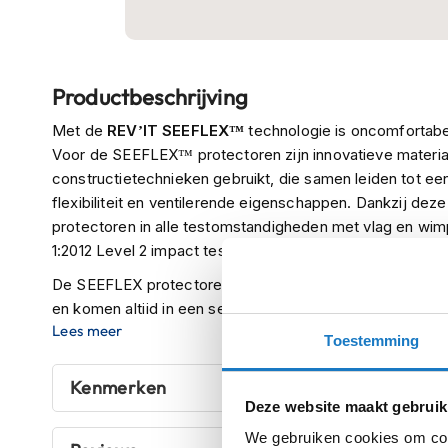
Boxer
helmen
Ga
Fashion
Productbeschrijving
naar
helmen
het
Met de
REV’IT SEEFLEX™
technologie is oncomfortabel
Vespa
begin
Voor de SEEFLEX™ protectoren zijn innovatieve materia
helmen
van
constructietechnieken gebruikt, die samen leiden tot e
de
Heren
flexibiliteit en ventilerende eigenschappen. Dankzij de
afbeeldingen-
scooterhelmen
protectoren in alle testomstandigheden met vlag en wi
gallerij
1:2012 Level 2 impact tests.
Dames
scooterhelmen
De SEEFLEX protectoren zijn er in verschillende soorte
en komen altijd in een set van twee (links en rechts). 
Kinder
Lees meer
aangegeven.
scooterhelmen
Toestemming
Systeemhelmen
Kenmerken
Jethelmen
Deze website maakt gebruik
Integraalhelmen
We gebruiken cookies om cont