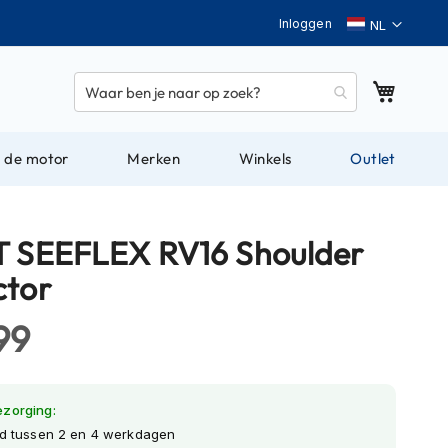
Taal
Inloggen
Winkel
 de motor
Merken
Winkels
Outlet
T SEEFLEX RV16 Shoulder
ctor
99
ezorging:
jd tussen 2 en 4 werkdagen