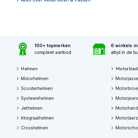
kapstok
Motorkleding
Motorjassen
Heren
motorjassen
100+ topmerken
6 winkels i
Dames
compleet aanbod
altijd in de b
motorjassen
Doorwaai
Helmen
Motorkled
motorjassen
Motorhelmen
Motorjass
Waterdichte
Scooterhelmen
Motorbro
motorjassen
Systeemhelmen
Motorjean
Leren
Jethelmen
Motorhan
motorjassen
Integraalhelmen
Motorlaar
Textiele
motorjassen
Crosshelmen
Motorsch
Gore-