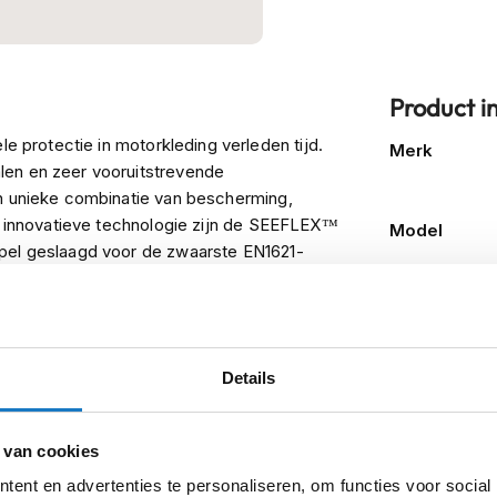
Product i
Meer
e protectie in motorkleding verleden tijd.
Merk
informatie
len en zeer vooruitstrevende
en unieke combinatie van bescherming,
ze innovatieve technologie zijn de SEEFLEX™
Model
mpel geslaagd voor de zwaarste EN1621-
Kleurstelling
n en maten voor verschillende lichaamsdelen
Producttype
Welke je nodig hebt staat met een nummer
Categorie
Details
 van cookies
ent en advertenties te personaliseren, om functies voor social