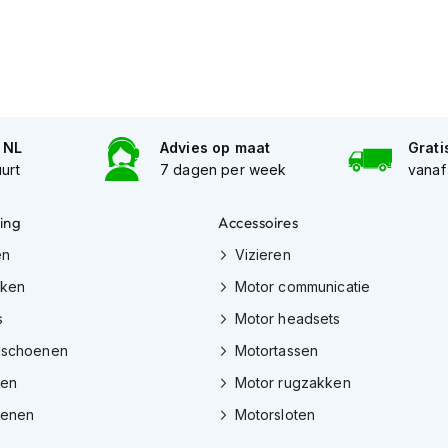
n NL
Advies op maat
Grati
uurt
7 dagen per week
vanaf
ing
Accessoires
en
Vizieren
eken
Motor communicatie
s
Motor headsets
dschoenen
Motortassen
zen
Motor rugzakken
oenen
Motorsloten