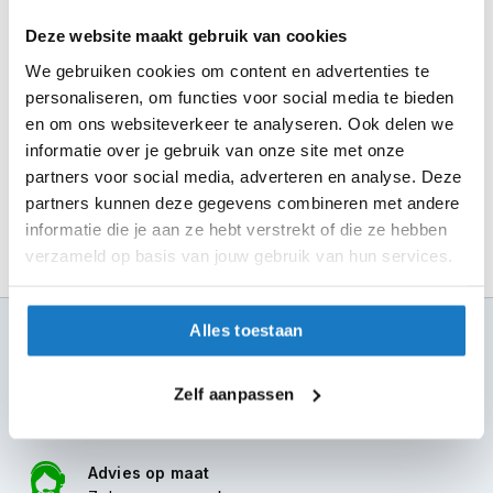
m
Seintje ontvangen via e-mail? Kom je artikelen passen in
e
Deze website maakt gebruik van cookies
n
de winkel.
We gebruiken cookies om content en advertenties te
Alles naar tevredenheid? Betaal in de winkel.
S
personaliseren, om functies voor social media te bieden
t
en om ons websiteverkeer te analyseren. Ook delen we
Alles over Reserveren & Passen
i
informatie over je gebruik van onze site met onze
l
l
partners voor social media, adverteren en analyse. Deze
e
partners kunnen deze gegevens combineren met andere
m
informatie die je aan ze hebt verstrekt of die ze hebben
o
verzameld op basis van jouw gebruik van hun services.
t
o
r
h
Alles toestaan
100+ topmerken
e
compleet aanbod
l
m
Zelf aanpassen
6 winkels in NL
e
n
altijd in de buurt
F
Advies op maat
l