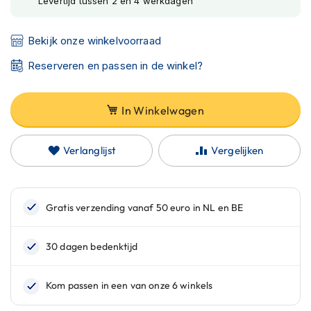
Levertijd tussen 2 en 4 werkdagen
C
a
r
Bekijk onze winkelvoorraad
b
o
Reserveren en passen in de winkel?
n
h
e
l
In Winkelwagen
m
e
n
Verlanglijst
Vergelijken
E
n
d
u
r
o
h
e
l
m
e