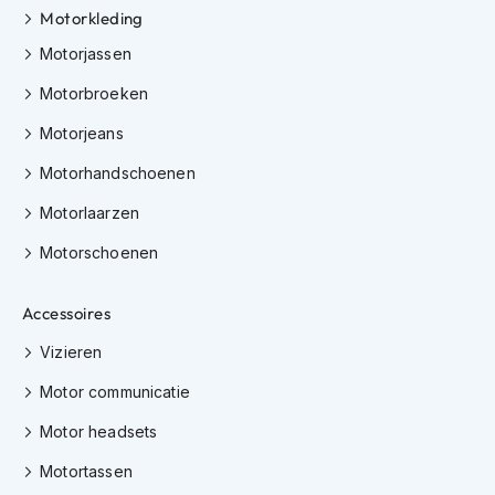
h
Motorkleding
e
l
Motorjassen
m
e
Motorbroeken
n
Motorjeans
D
Motorhandschoenen
a
m
Motorlaarzen
e
s
Motorschoenen
m
o
t
Accessoires
o
r
Vizieren
h
e
Motor communicatie
l
m
Motor headsets
e
n
Motortassen