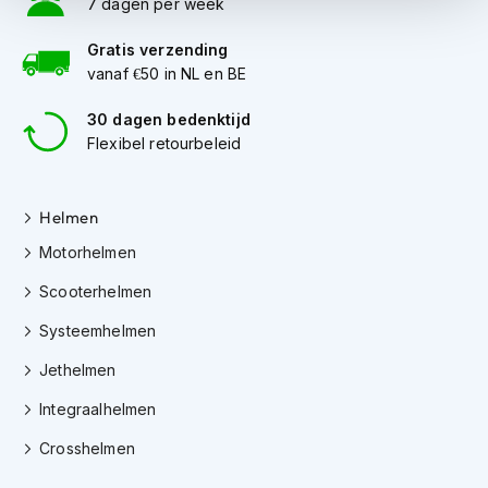
7 dagen per week
i
p
Gratis verzending
b
vanaf €50 in NL en BE
a
c
30 dagen bedenktijd
k
h
Flexibel retourbeleid
e
l
m
Helmen
e
n
Motorhelmen
H
Scooterhelmen
e
r
Systeemhelmen
e
n
Jethelmen
m
Integraalhelmen
o
t
Crosshelmen
o
r