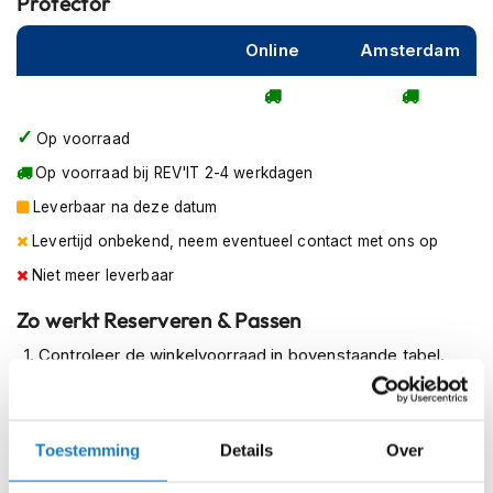
Protector
m
e
Online
Amsterdam
n
R
a
Op voorraad
c
e
Op voorraad bij REV'IT 2-4 werkdagen
h
e
Leverbaar na deze datum
l
Levertijd onbekend, neem eventueel contact met ons op
m
e
Niet meer leverbaar
n
Zo werkt Reserveren & Passen
R
e
Controleer de winkelvoorraad in bovenstaande tabel.
t
Voeg het product toe aan je winkelwagen en klik op "Ik
r
o
ga bestellen".
h
Toestemming
Details
Over
Selecteer je winkel bij "Vrijblijvende winkelreservering"
e
l
en rond je bestelling af.