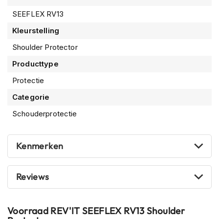
P
i
SEEFLEX RV13
l
Kleurstelling
o
t
Shoulder Protector
e
n
Producttype
h
e
Protectie
l
m
Categorie
e
Schouderprotectie
n
P
i
Kenmerken
n
l
o
Reviews
c
k
h
e
Voorraad
REV'IT SEEFLEX RV13 Shoulder
l