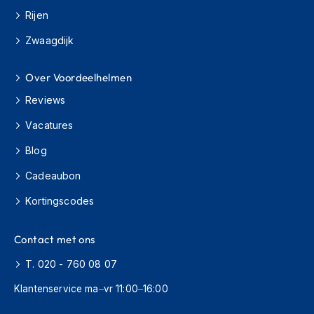
h
Rijen
i
o
Zwaagdijk
n
h
e
Over Voordeelhelmen
l
Reviews
m
e
Vacatures
n
Blog
V
e
Cadeaubon
s
p
Kortingscodes
a
h
e
Contact met ons
l
m
T. 020 - 760 08 07
e
Klantenservice ma–vr 11:00–16:00
n