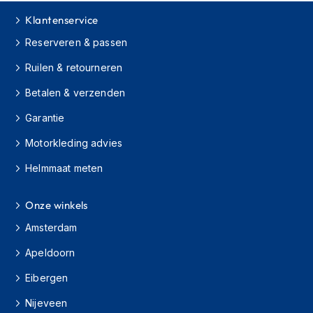
e
r
Klantenservice
h
Reserveren & passen
e
l
Ruilen & retourneren
m
e
Betalen & verzenden
n
Garantie
B
o
Motorkleding advies
x
e
Helmmaat meten
r
h
e
Onze winkels
l
Amsterdam
m
e
Apeldoorn
n
Eibergen
F
a
Nijeveen
s