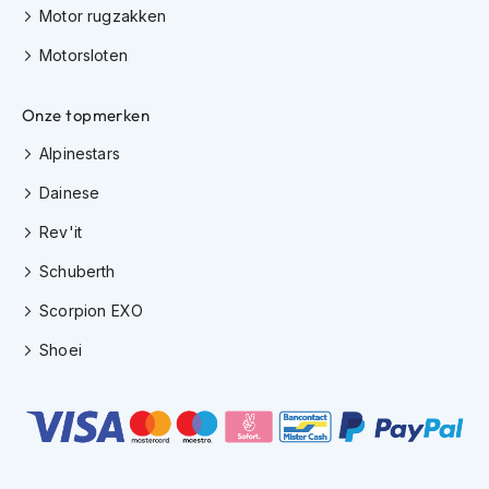
Motor rugzakken
K
i
Motorsloten
n
d
e
Onze topmerken
r
m
Alpinestars
o
t
Dainese
o
r
Rev'it
h
e
Schuberth
l
m
Scorpion EXO
e
n
Shoei
S
c
o
o
t