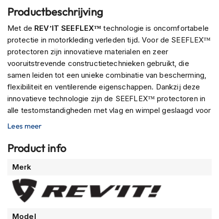
n
Productbeschrijving
H
Met de
REV’IT SEEFLEX™
technologie is oncomfortabele
e
protectie in motorkleding verleden tijd. Voor de SEEFLEX™
l
protectoren zijn innovatieve materialen en zeer
m
vooruitstrevende constructietechnieken gebruikt, die
e
n
samen leiden tot een unieke combinatie van bescherming,
m
flexibiliteit en ventilerende eigenschappen. Dankzij deze
e
innovatieve technologie zijn de SEEFLEX™ protectoren in
t
z
alle testomstandigheden met vlag en wimpel geslaagd voor
o
de zwaarste EN1621-1:2012 Level 2 impact tests.
Lees meer
n
n
De SEEFLEX protectoren zijn er in verschillende soorten en
Product info
e
maten voor verschillende lichaamsdelen en komen altijd in
v
een set van twee (links en rechts). Welke je nodig hebt
Meer
i
Merk
staat met een nummer aangegeven.
z
informatie
i
e
r
Model