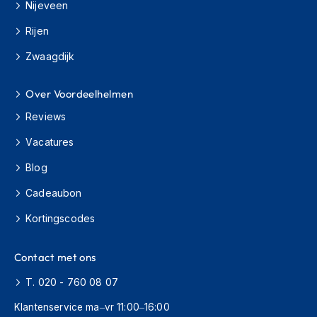
Nijeveen
h
i
Rijen
o
n
Zwaagdijk
h
e
l
Over Voordeelhelmen
m
Reviews
e
n
Vacatures
V
Blog
e
s
Cadeaubon
p
a
Kortingscodes
h
e
l
Contact met ons
m
e
T. 020 - 760 08 07
n
Klantenservice ma–vr 11:00–16:00