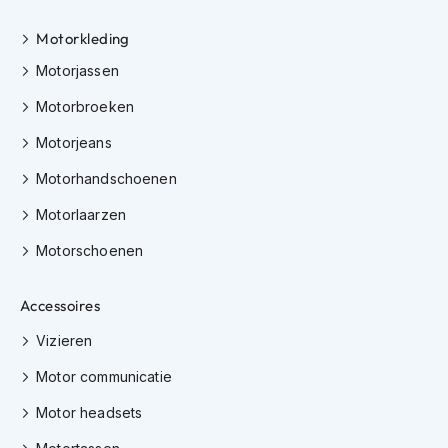
h
e
Motorkleding
l
m
Motorjassen
e
n
Motorbroeken
D
Motorjeans
a
m
Motorhandschoenen
e
Motorlaarzen
s
m
Motorschoenen
o
t
o
Accessoires
r
h
Vizieren
e
l
Motor communicatie
m
e
Motor headsets
n