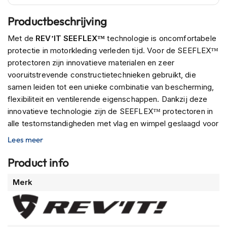
n
Productbeschrijving
H
e
Met de
REV’IT SEEFLEX™
technologie is oncomfortabele
l
protectie in motorkleding verleden tijd. Voor de SEEFLEX™
m
protectoren zijn innovatieve materialen en zeer
e
vooruitstrevende constructietechnieken gebruikt, die
n
m
samen leiden tot een unieke combinatie van bescherming,
e
flexibiliteit en ventilerende eigenschappen. Dankzij deze
t
innovatieve technologie zijn de SEEFLEX™ protectoren in
z
alle testomstandigheden met vlag en wimpel geslaagd voor
o
n
de zwaarste EN1621-1:2012 Level 2 impact tests.
Lees meer
n
e
De SEEFLEX protectoren zijn er in verschillende soorten en
Product info
v
maten voor verschillende lichaamsdelen en komen altijd in
i
een set van twee (links en rechts). Welke je nodig hebt
Meer
z
Merk
staat met een nummer aangegeven.
i
informatie
e
r