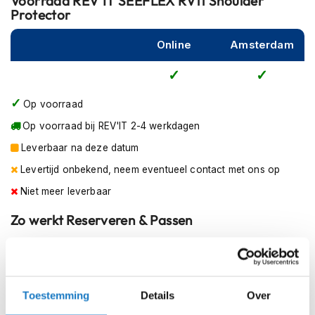
Voorraad
REV'IT SEEFLEX RV11 Shoulder
m
Protector
e
n
Online
Amsterdam
R
a
c
e
Op voorraad
h
Op voorraad bij REV'IT 2-4 werkdagen
e
l
Leverbaar na deze datum
m
Levertijd onbekend, neem eventueel contact met ons op
e
n
Niet meer leverbaar
R
Zo werkt Reserveren & Passen
e
t
Controleer de winkelvoorraad in bovenstaande tabel.
r
o
Voeg het product toe aan je winkelwagen en klik op "Ik
h
ga bestellen".
e
Toestemming
Details
Over
l
Selecteer je winkel bij "Vrijblijvende winkelreservering"