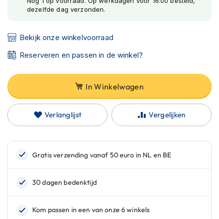
Nog 1 op voorraad. Op werkdagen vóór 16:00 besteld,
C
dezelfde dag verzonden.
a
r
b
Bekijk onze winkelvoorraad
o
n
Reserveren en passen in de winkel?
h
e
l
m
In Winkelwagen
e
n
Verlanglijst
Vergelijken
E
n
d
u
r
o
h
e
l
m
e