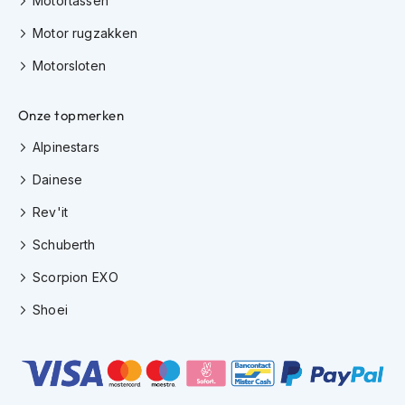
Motortassen
K
i
Motor rugzakken
n
d
Motorsloten
e
r
Onze topmerken
m
o
Alpinestars
t
o
Dainese
r
h
Rev'it
e
l
Schuberth
m
e
Scorpion EXO
n
Shoei
S
c
o
o
t