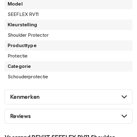
P
Model
i
l
SEEFLEX RV11
o
Kleurstelling
t
e
Shoulder Protector
n
h
Producttype
e
l
Protectie
m
e
Categorie
n
Schouderprotectie
P
i
n
Kenmerken
l
o
c
Reviews
k
h
e
l