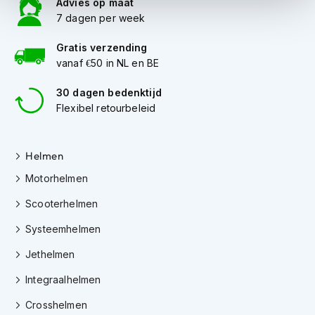
Advies op maat
i
7 dagen per week
p
b
Gratis verzending
a
vanaf €50 in NL en BE
c
k
h
30 dagen bedenktijd
e
Flexibel retourbeleid
l
m
e
Helmen
n
Motorhelmen
H
e
Scooterhelmen
r
e
Systeemhelmen
n
m
Jethelmen
o
t
Integraalhelmen
o
Crosshelmen
r