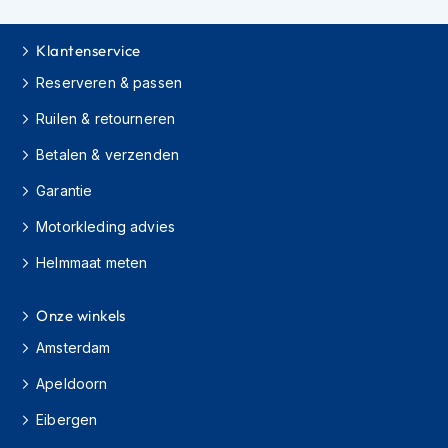
e
r
h
Klantenservice
e
l
Reserveren & passen
m
e
Ruilen & retourneren
n
Betalen & verzenden
B
Garantie
o
x
Motorkleding advies
e
r
Helmmaat meten
h
e
l
Onze winkels
m
e
Amsterdam
n
Apeldoorn
F
Eibergen
a
s