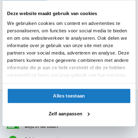
m
en rond je bestelling af.
e
n
Deze website maakt gebruik van cookies
Seintje ontvangen via e-mail? Kom je artikelen passen in
de winkel.
We gebruiken cookies om content en advertenties te
S
personaliseren, om functies voor social media te bieden
t
Alles naar tevredenheid? Betaal in de winkel.
i
en om ons websiteverkeer te analyseren. Ook delen we
Alles over Reserveren & Passen
l
informatie over je gebruik van onze site met onze
l
partners voor social media, adverteren en analyse. Deze
e
partners kunnen deze gegevens combineren met andere
m
o
informatie die je aan ze hebt verstrekt of die ze hebben
t
verzameld op basis van jouw gebruik van hun services.
o
r
h
e
Alles toestaan
100+ topmerken
l
compleet aanbod
m
e
Zelf aanpassen
n
6 winkels in NL
altijd in de buurt
F
l