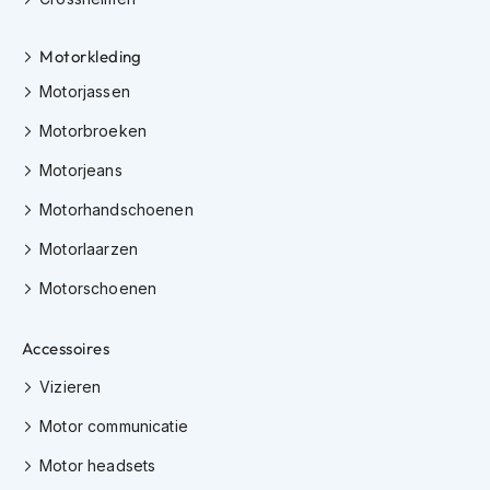
h
i
Motorkleding
o
n
Motorjassen
h
e
Motorbroeken
l
m
Motorjeans
e
n
Motorhandschoenen
V
Motorlaarzen
e
s
Motorschoenen
p
a
Accessoires
h
e
Vizieren
l
m
Motor communicatie
e
n
Motor headsets