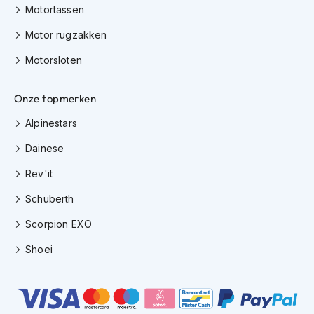
H
Motortassen
e
r
Motor rugzakken
e
n
Motorsloten
s
c
o
Onze topmerken
o
Alpinestars
t
e
Dainese
r
h
Rev'it
e
l
Schuberth
m
e
Scorpion EXO
n
Shoei
D
a
m
e
s