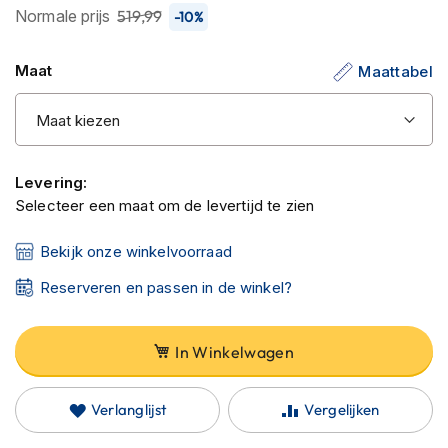
C
de
Normale prijs
519,99
-10%
a
afbeeldingen-
r
gallerij
b
Maat
Maattabel
o
n
h
e
l
m
Levering:
e
Selecteer een maat om de levertijd te zien
n
Bekijk onze winkelvoorraad
E
n
Reserveren en passen in de winkel?
d
u
r
o
In Winkelwagen
h
e
l
Verlanglijst
Vergelijken
m
e