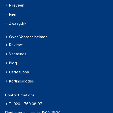
o
Nijeveen
t
e
Rijen
r
h
Zwaagdijk
e
l
m
Over Voordeelhelmen
e
n
Reviews
Vacatures
S
y
Blog
s
t
Cadeaubon
e
e
Kortingscodes
m
h
e
Contact met ons
l
m
T. 020 - 760 08 07
e
n
Klantenservice ma–vr 11:00–16:00