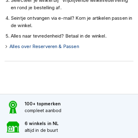
Selecteer je winkel bij "Vrijblijvende winkelreservering"
K
en rond je bestelling af.
i
n
Seintje ontvangen via e-mail? Kom je artikelen passen in
d
de winkel.
e
r
Alles naar tevredenheid? Betaal in de winkel.
m
o
Alles over Reserveren & Passen
t
o
r
h
e
l
m
e
n
100+ topmerken
S
compleet aanbod
c
o
6 winkels in NL
o
altijd in de buurt
t