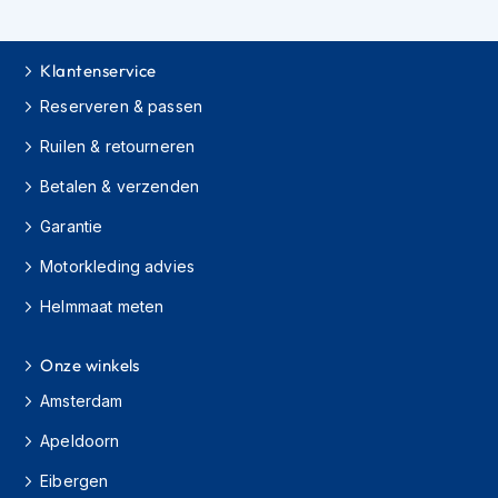
s
c
o
Klantenservice
o
t
Reserveren & passen
e
r
Ruilen & retourneren
h
e
Betalen & verzenden
l
Garantie
m
e
Motorkleding advies
n
Helmmaat meten
K
i
n
Onze winkels
d
e
Amsterdam
r
s
Apeldoorn
c
Eibergen
o