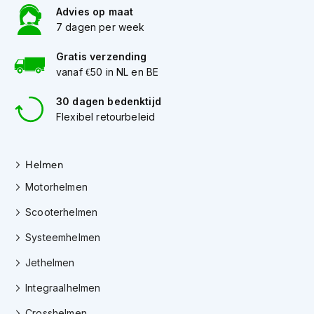
e
Advies op maat
r
7 dagen per week
h
e
Gratis verzending
l
m
vanaf €50 in NL en BE
e
n
30 dagen bedenktijd
Flexibel retourbeleid
B
o
x
Helmen
e
r
Motorhelmen
h
e
Scooterhelmen
l
m
Systeemhelmen
e
n
Jethelmen
F
Integraalhelmen
a
s
Crosshelmen