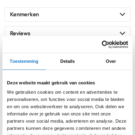
i
uitstraling behoudt.
p
Kenmerken
b
Gecertificeerd volgens de EN 17092 standaard (2020) met
a
klasse AAA, biedt de REV'IT! Quantum 3 Jacket de
Type:
c
perfecte combinatie van sportieve esthetiek, comfort en
Reviews
k
Materiaal:
veiligheid voor de moderne rijder.
h
e
l
Design:
Voorraad
REV'IT Quantum 3 Jacket
m
Black/Anthracite
Toestemming
Details
Over
e
n
Protectie:
Online
Amsterdam
H
Deze website maakt gebruik van cookies
e
46
r
We gebruiken cookies om content en advertenties te
e
personaliseren, om functies voor social media te bieden
48
Ventilatie:
n
en om ons websiteverkeer te analyseren. Ook delen we
m
o
informatie over je gebruik van onze site met onze
50
t
Isolatie:
partners voor social media, adverteren en analyse. Deze
o
partners kunnen deze gegevens combineren met andere
52
Verstelbaarheid:
r