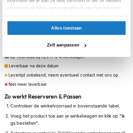
informatie die je aan ze hebt verstrekt of die ze hebben
h
e
54
verzameld op basis van jouw gebruik van hun services.
Opbergruimte:
l
m
56
e
Alles toestaan
Zichtbaarheid:
n
58
Certificering:
D
Zelf aanpassen
a
Op voorraad
m
Op voorraad bij REV'IT 2-4 werkdagen
e
s
Leverbaar na deze datum
m
o
Levertijd onbekend, neem eventueel contact met ons op
t
Niet meer leverbaar
o
r
Zo werkt Reserveren & Passen
h
e
Controleer de winkelvoorraad in bovenstaande tabel.
l
m
Voeg het product toe aan je winkelwagen en klik op "Ik
e
ga bestellen".
n