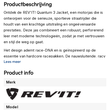
Productbeschrijving
m
e
Ontdek de REV'IT! Quantum 3 Jacket, een motorjas die is
n
ontworpen voor de serieuze, sportieve straatrijder die
R
houdt van een krachtige uitstraling en ongeëvenaarde
a
prestaties. Deze jas combineert een robuust, perforerend
c
leer met moderne technologieën, zodat je met vertrouwen
e
h
en stijl de weg op gaat.
e
Het design ademt race-DNA en is geïnspireerd op de
l
m
essentie van hardcore racepakken. De nauwsluitende, racy
e
Lees meer
fit, samen met de kenmerkende computer-glitch graphics
n
en hard geaccentueerde schouderdelen, geeft de jas een
Product info
onderscheidende uitstraling die direct in het oog springt.
R
e
Meer
Merk
De Quantum 3 Jacket is niet alleen een statement in stijl,
t
informatie
r
maar ook een technisch hoogstandje op het gebied van
o
bescherming. Lichtgewicht SEEFLEX protectie op de
h
schouders en ellebogen zorgt voor optimale veiligheid,
e
terwijl de jas voorbereid is op de toevoeging van een
l
Model