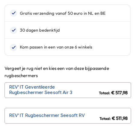
n
H
e
l
m
e
n
m
e
t
z
Vergeet je rug niet en kies een van deze bijpassende
o
rugbeschermers
n
n
REV'IT Geventileerde
e
Rugbeschermer Seesoft Air 3
€ 517,98
v
i
z
i
REV'IT Rugbeschermer Seesoft RV
€ 511,98
e
r