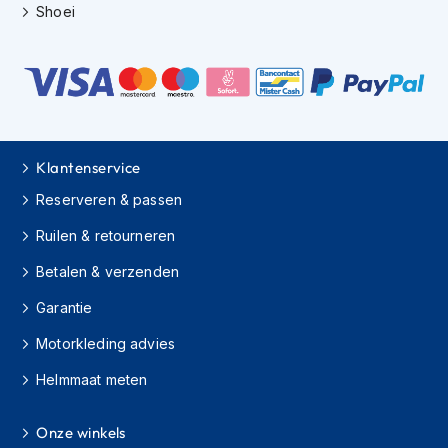
Shoei
h
i
o
n
h
e
l
m
e
Klantenservice
n
Reserveren & passen
V
Ruilen & retourneren
e
s
Betalen & verzenden
p
a
Garantie
h
e
Motorkleding advies
l
m
Helmmaat meten
e
n
Onze winkels