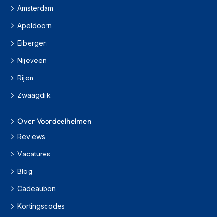
H
Amsterdam
e
r
Apeldoorn
e
n
Eibergen
s
c
Nijeveen
o
o
Rijen
t
e
Zwaagdijk
r
h
Over Voordeelhelmen
e
l
Reviews
m
e
Vacatures
n
Blog
D
a
Cadeaubon
m
e
Kortingscodes
s