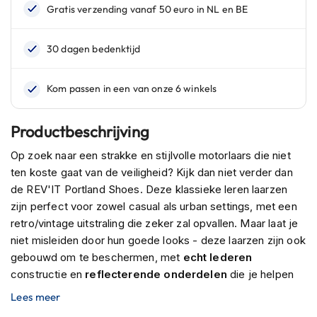
n
H
e
l
m
e
n
m
Productbeschrijving
e
t
Op zoek naar een strakke en stijlvolle motorlaars die niet
z
ten koste gaat van de veiligheid? Kijk dan niet verder dan
o
n
de REV'IT Portland Shoes. Deze klassieke leren laarzen
n
zijn perfect voor zowel casual als urban settings, met een
e
retro/vintage uitstraling die zeker zal opvallen. Maar laat je
v
i
niet misleiden door hun goede looks - deze laarzen zijn ook
z
gebouwd om te beschermen, met
echt lederen
i
constructie en
reflecterende onderdelen
die je helpen
e
zichtbaar te blijven op de weg.
Verstevigde panelen bij
r
Lees meer
de neus, hiel en enkels
bieden extra bescherming op