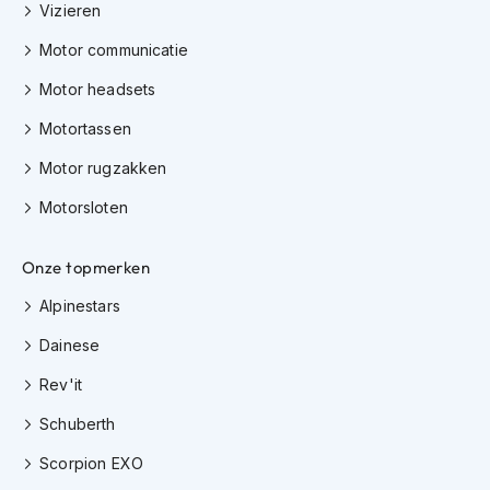
e
Vizieren
r
h
Motor communicatie
e
l
Motor headsets
m
Motortassen
e
n
Motor rugzakken
B
Motorsloten
o
x
e
Onze topmerken
r
h
Alpinestars
e
l
Dainese
m
e
Rev'it
n
Schuberth
F
Scorpion EXO
a
s