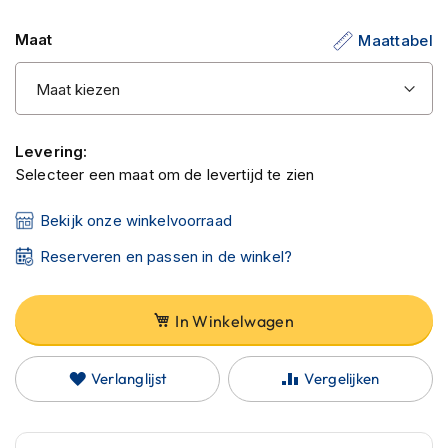
C
de
a
Maat
Maattabel
afbeeldingen-
r
b
gallerij
o
n
h
e
Levering:
l
Selecteer een maat om de levertijd te zien
m
e
n
Bekijk onze winkelvoorraad
E
Reserveren en passen in de winkel?
n
d
u
In Winkelwagen
r
o
h
Verlanglijst
Vergelijken
e
l
m
e