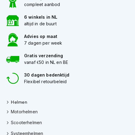
h
compleet aanbod
e
l
6 winkels in NL
m
altijd in de buurt
e
n
Advies op maat
D
7 dagen per week
a
m
Gratis verzending
e
vanaf €50 in NL en BE
s
m
30 dagen bedenktijd
o
Flexibel retourbeleid
t
o
r
h
Helmen
e
l
Motorhelmen
m
e
Scooterhelmen
n
Systeemhelmen