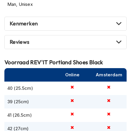
Man, Unisex
m
e
n
Kenmerken
R
a
c
Reviews
e
h
e
l
Voorraad
REV'IT Portland Shoes Black
m
e
Online
Amsterdam
n
40 (25.5cm)
R
e
t
39 (25cm)
r
o
41 (26.5cm)
h
e
l
42 (27cm)