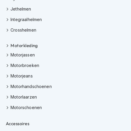
K
Jethelmen
i
n
Integraalhelmen
d
e
Crosshelmen
r
m
o
Motorkleding
t
o
Motorjassen
r
Motorbroeken
h
e
Motorjeans
l
m
Motorhandschoenen
e
n
Motorlaarzen
S
Motorschoenen
c
o
o
Accessoires
t