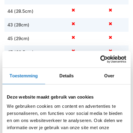
m
e
44 (28.5cm)
n
S
43 (28cm)
t
i
45 (29cm)
l
l
47 (30.5cm)
e
m
o
46 (30cm)
t
o
Toestemming
Details
Over
Op voorraad
r
h
Op voorraad bij REV'IT 2-4 werkdagen
e
Deze website maakt gebruik van cookies
Leverbaar na deze datum
l
m
We gebruiken cookies om content en advertenties te
Levertijd onbekend, neem eventueel contact met ons op
e
personaliseren, om functies voor social media te bieden
n
Niet meer leverbaar
en om ons websiteverkeer te analyseren. Ook delen we
F
Zo werkt Reserveren & Passen
informatie over je gebruik van onze site met onze
l