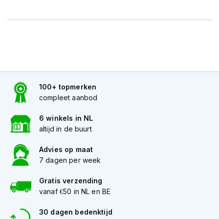
K
i
n
d
e
r
m
o
t
100+ topmerken
o
compleet aanbod
r
h
6 winkels in NL
e
l
altijd in de buurt
m
e
Advies op maat
n
7 dagen per week
S
Gratis verzending
c
vanaf €50 in NL en BE
o
o
30 dagen bedenktijd
t