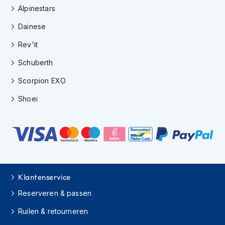
H
Alpinestars
e
r
Dainese
e
n
Rev'it
s
c
Schuberth
o
o
Scorpion EXO
t
e
Shoei
r
h
e
l
m
e
n
Klantenservice
D
Reserveren & passen
a
m
Ruilen & retourneren
e
s