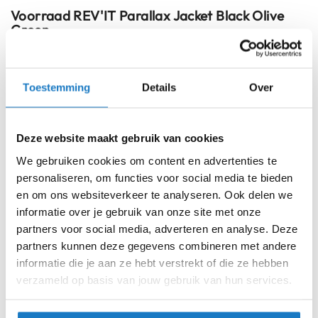
schouder zorgen voor een hoog niveau van veiligheid.
i
Voorraad
REV'IT Parallax Jacket Black Olive
p
Green
De buitenstof combineert kunstmatig rundleer, rundleer en
b
polyester stretch voor duurzaamheid en comfort. De
a
Online
Amsterdam
c
gelamineerde reflectie aan de rug zorgt voor uitstekende
k
zichtbaarheid in alle omstandigheden. Gecertificeerd
Toestemming
Details
Over
h
46
volgens de EN 17092 standaard met klasse AA, is de
e
Parallax Jacket niet alleen een modeverklaring, maar ook
l
48
m
een belichaming van veiligheid en prestaties.
Deze website maakt gebruik van cookies
e
50
n
We gebruiken cookies om content en advertenties te
personaliseren, om functies voor social media te bieden
H
52
en om ons websiteverkeer te analyseren. Ook delen we
e
informatie over je gebruik van onze site met onze
r
54
e
partners voor social media, adverteren en analyse. Deze
n
partners kunnen deze gegevens combineren met andere
m
56
informatie die je aan ze hebt verstrekt of die ze hebben
o
verzameld op basis van jouw gebruik van hun services.
t
58
o
r