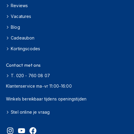
o
Reviews
t
e
Vacatures
r
h
Blog
e
l
Cadeaubon
m
e
Kortingscodes
n
S
Contact met ons
y
s
T. 020 - 760 08 07
t
Klantenservice ma–vr 11:00–16:00
e
e
m
Winkels bereikbaar tijdens openingstijden
h
e
Stel online je vraag
l
m
e
n