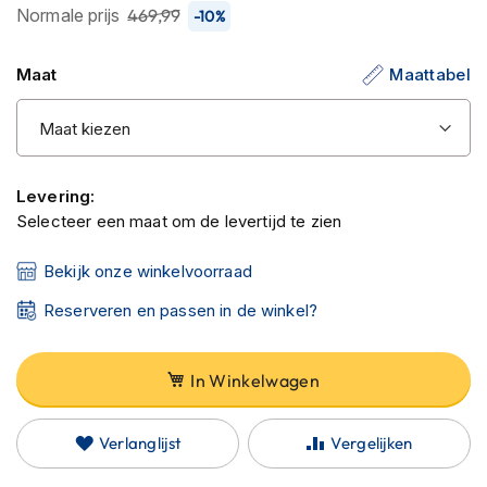
C
de
Normale prijs
469,99
-10%
a
afbeeldingen-
r
gallerij
b
Maat
Maattabel
o
n
h
e
l
m
Levering:
e
Selecteer een maat om de levertijd te zien
n
Bekijk onze winkelvoorraad
E
n
Reserveren en passen in de winkel?
d
u
r
o
In Winkelwagen
h
e
l
Verlanglijst
Vergelijken
m
e