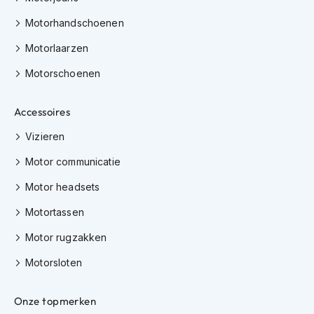
h
Motorhandschoenen
i
o
Motorlaarzen
n
h
Motorschoenen
e
l
m
Accessoires
e
n
Vizieren
V
Motor communicatie
e
s
Motor headsets
p
a
Motortassen
h
Motor rugzakken
e
l
Motorsloten
m
e
n
Onze topmerken