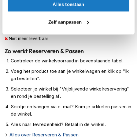
Op voorraad
h
Alles toestaan
e
Op voorraad bij REV'IT 2-4 werkdagen
l
m
Leverbaar na deze datum
Zelf aanpassen
e
Levertijd onbekend, neem eventueel contact met ons op
n
Niet meer leverbaar
D
a
Zo werkt Reserveren & Passen
m
e
Controleer de winkelvoorraad in bovenstaande tabel.
s
Voeg het product toe aan je winkelwagen en klik op "Ik
m
o
ga bestellen".
t
Selecteer je winkel bij "Vrijblijvende winkelreservering"
o
r
en rond je bestelling af.
h
Seintje ontvangen via e-mail? Kom je artikelen passen in
e
l
de winkel.
m
e
Alles naar tevredenheid? Betaal in de winkel.
n
Alles over Reserveren & Passen