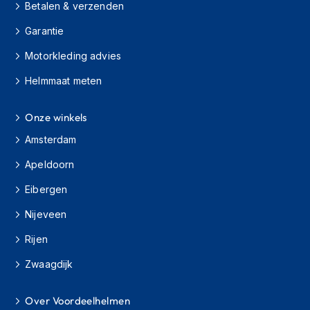
Betalen & verzenden
s
c
Garantie
o
o
Motorkleding advies
t
e
Helmmaat meten
r
h
e
Onze winkels
l
Amsterdam
m
e
Apeldoorn
n
Eibergen
K
i
Nijeveen
n
d
Rijen
e
r
Zwaagdijk
s
c
o
Over Voordeelhelmen