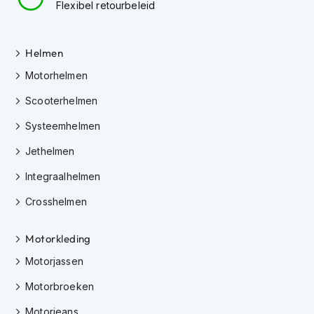
e
Flexibel retourbeleid
r
h
e
Helmen
l
m
Motorhelmen
e
n
Scooterhelmen
B
Systeemhelmen
o
x
Jethelmen
e
Integraalhelmen
r
h
Crosshelmen
e
l
m
Motorkleding
e
n
Motorjassen
F
Motorbroeken
a
s
Motorjeans