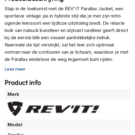
m
Stap in de toekomst met de REV'IT Parallax Jacket, een
e
sportieve vintage jas in hybride stijl die je met zijn retro
n
ogende leersoort een tijdloze uitstraling biedt. De relaxte
R
look van nubuck kunstleer en slijtvast rundleer geeft direct
a
bij de eerste blik een visueel aantrekkelijke indruk.
c
Naarmate de tijd verstrijkt, zal het leer zich optimaal
e
h
vormen naar de contouren van je lichaam, waardoor je met
e
de Parallax eindeloos de weg tegemoet kunt rijden.
l
m
Lees meer
Bij deze jas draait veel om het uiterlijk, om zichtbare
e
performance. Naast het stijlvolle ontwerp biedt de Parallax
n
Product info
functionaliteiten die elke motorrijder waardeert. Het
R
binnenwerk is voorzien van schouder- en
Meer
Merk
e
elleboogprotectoren, terwijl TPU harde delen op de
informatie
t
schouderpartij extra bescherming bieden. Voor
r
veelzijdigheid in verschillende weersomstandigheden is de
o
h
jas uitgerust met een uitneembare bodywarmer en een
Model
e
windvanger achter de voorrits.
l
Parallax