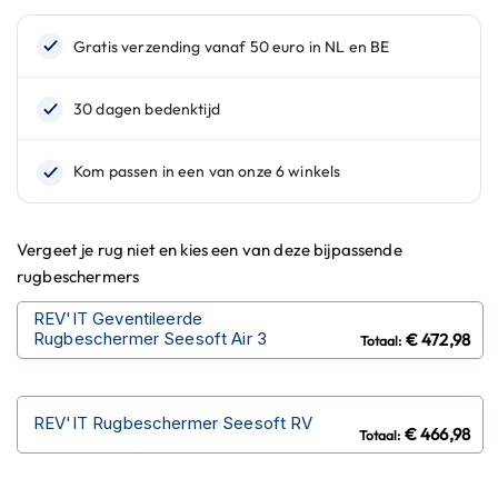
n
H
e
l
m
e
n
m
e
t
Vergeet je rug niet en kies een van deze bijpassende
z
o
rugbeschermers
n
n
REV'IT Geventileerde
e
Rugbeschermer Seesoft Air 3
€ 472,98
v
i
z
i
REV'IT Rugbeschermer Seesoft RV
€ 466,98
e
r