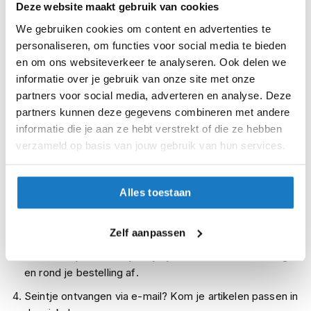
Deze website maakt gebruik van cookies
i
p
XXL
We gebruiken cookies om content en advertenties te
b
personaliseren, om functies voor social media te bieden
a
Op voorraad
en om ons websiteverkeer te analyseren. Ook delen we
c
k
Op voorraad bij REV'IT 2-4 werkdagen
informatie over je gebruik van onze site met onze
h
partners voor social media, adverteren en analyse. Deze
Leverbaar na deze datum
e
partners kunnen deze gegevens combineren met andere
l
Levertijd onbekend, neem eventueel contact met ons op
informatie die je aan ze hebt verstrekt of die ze hebben
m
Niet meer leverbaar
e
verzameld op basis van jouw gebruik van hun services.
n
Zo werkt Reserveren & Passen
H
Controleer de winkelvoorraad in bovenstaande tabel.
Alles toestaan
e
r
Voeg het product toe aan je winkelwagen en klik op "Ik
e
ga bestellen".
Zelf aanpassen
n
m
Selecteer je winkel bij "Vrijblijvende winkelreservering"
o
en rond je bestelling af.
t
o
Seintje ontvangen via e-mail? Kom je artikelen passen in
r