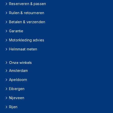
H
Reserveren & passen
e
r
Ruilen & retourneren
e
n
Betalen & verzenden
s
c
Garantie
o
o
Motorkleding advies
t
Helmmaat meten
e
r
h
Onze winkels
e
l
Amsterdam
m
e
Apeldoorn
n
Eibergen
D
a
Nijeveen
m
Rijen
e
s