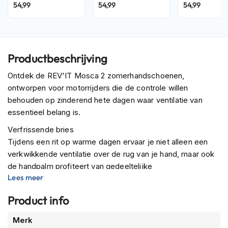
P
54,99
54,99
54,99
i
l
o
t
e
Productbeschrijving
n
h
Ontdek de REV'IT Mosca 2 zomerhandschoenen,
e
ontworpen voor motorrijders die de controle willen
l
m
behouden op zinderend hete dagen waar ventilatie van
e
essentieel belang is.
n
Verfrissende bries
P
Tijdens een rit op warme dagen ervaar je niet alleen een
i
verkwikkende ventilatie over de rug van je hand, maar ook
n
de handpalm profiteert van gedeeltelijke
l
Lees meer
o
luchtdoorstroming. Het gebruik van trommelgeverfd
c
geitenleer verhoogt het comfort nog verder.
k
Product info
h
Eenvoudig aan te trekken
e
Meer
Merk
Met een korte machet, vierwegs-stretch, een sluitband en
l