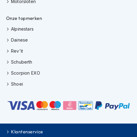
Motorsloten
h
i
o
Onze topmerken
n
h
Alpinestars
e
l
Dainese
m
Rev'it
e
n
Schuberth
V
Scorpion EXO
e
s
Shoei
p
a
h
e
l
m
e
n
Klantenservice