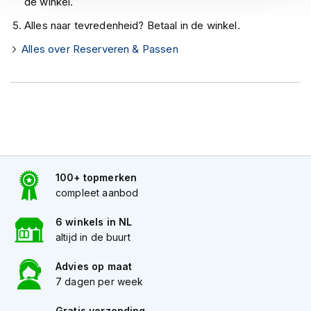
de winkel.
h
e
Alles naar tevredenheid? Betaal in de winkel.
l
m
Alles over Reserveren & Passen
e
n
D
a
m
e
s
m
o
100+ topmerken
t
compleet aanbod
o
r
6 winkels in NL
h
altijd in de buurt
e
l
Advies op maat
m
e
7 dagen per week
n
Gratis verzending