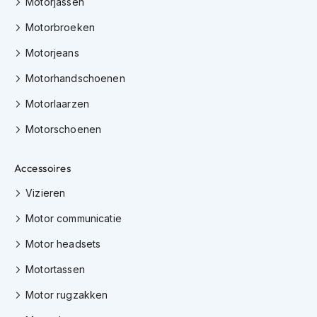
Motorjassen
e
r
Motorbroeken
h
e
Motorjeans
l
m
Motorhandschoenen
e
n
Motorlaarzen
B
Motorschoenen
o
x
e
Accessoires
r
h
Vizieren
e
Motor communicatie
l
m
Motor headsets
e
n
Motortassen
F
Motor rugzakken
a
s