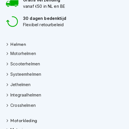
K
vanaf €50 in NL en BE
i
n
30 dagen bedenktijd
d
Flexibel retourbeleid
e
r
m
o
Helmen
t
Motorhelmen
o
r
Scooterhelmen
h
e
Systeemhelmen
l
m
Jethelmen
e
n
Integraalhelmen
S
Crosshelmen
c
o
o
Motorkleding
t