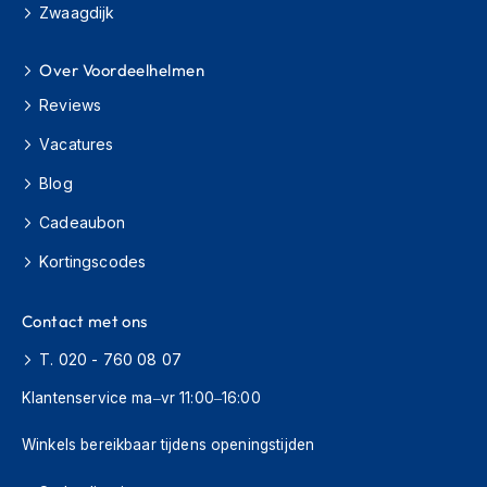
Zwaagdijk
s
c
o
Over Voordeelhelmen
o
t
Reviews
e
r
Vacatures
h
e
Blog
l
m
Cadeaubon
e
Kortingscodes
n
K
Contact met ons
i
n
T. 020 - 760 08 07
d
e
Klantenservice ma–vr 11:00–16:00
r
s
Winkels bereikbaar tijdens openingstijden
c
o