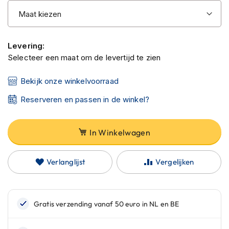
C
afbeeldingen-
a
gallerij
r
b
o
Levering:
n
Selecteer een maat om de levertijd te zien
h
e
l
Bekijk onze winkelvoorraad
m
Reserveren en passen in de winkel?
e
n
E
In Winkelwagen
n
d
u
Verlanglijst
Vergelijken
r
o
h
e
l
m
e