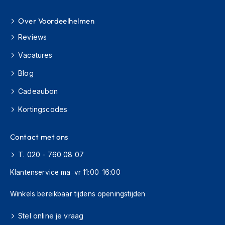
H
e
Over Voordeelhelmen
r
e
Reviews
n
s
Vacatures
c
o
Blog
o
t
Cadeaubon
e
r
Kortingscodes
h
e
Contact met ons
l
m
T. 020 - 760 08 07
e
n
Klantenservice ma–vr 11:00–16:00
D
Winkels bereikbaar tijdens openingstijden
a
m
e
Stel online je vraag
s