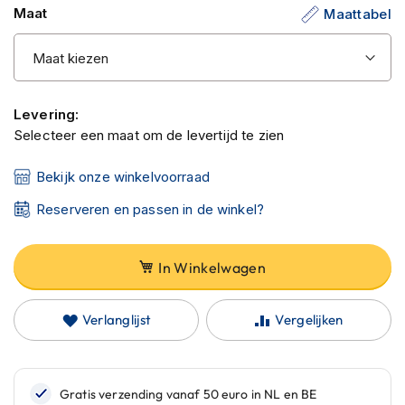
C
Maat
Maattabel
afbeeldingen-
a
gallerij
r
b
o
n
h
Levering:
e
Selecteer een maat om de levertijd te zien
l
m
e
Bekijk onze winkelvoorraad
n
Reserveren en passen in de winkel?
E
n
d
In Winkelwagen
u
r
o
Verlanglijst
Vergelijken
h
e
l
m
e