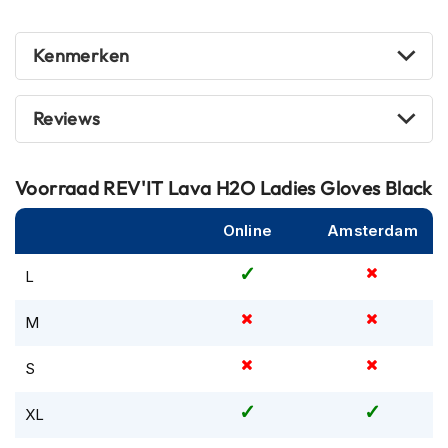
m
e
n
Kenmerken
R
a
Reviews
c
e
h
Voorraad
REV'IT Lava H2O Ladies Gloves Black
e
l
m
Online
Amsterdam
e
n
L
R
e
M
t
r
S
o
h
XL
e
l