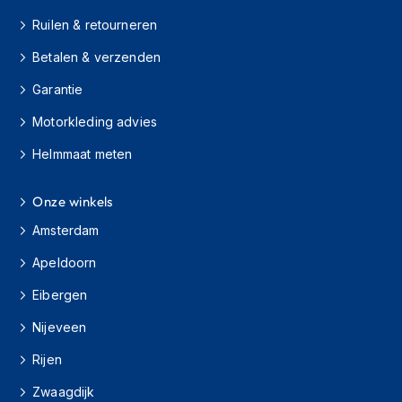
h
Ruilen & retourneren
i
o
Betalen & verzenden
n
h
Garantie
e
l
Motorkleding advies
m
e
Helmmaat meten
n
Onze winkels
V
e
Amsterdam
s
p
Apeldoorn
a
h
Eibergen
e
l
Nijeveen
m
e
Rijen
n
Zwaagdijk