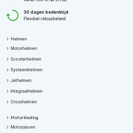
h
e
30 dagen bedenktijd
l
m
Flexibel retourbeleid
e
n
Helmen
D
a
Motorhelmen
m
e
Scooterhelmen
s
m
Systeemhelmen
o
Jethelmen
t
o
Integraalhelmen
r
h
Crosshelmen
e
l
m
Motorkleding
e
n
Motorjassen