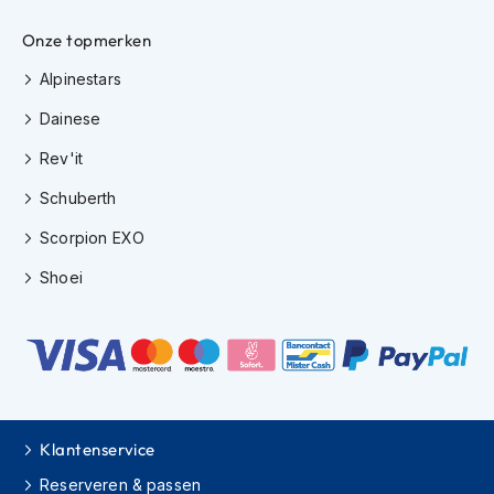
e
r
Onze topmerken
h
e
Alpinestars
l
m
Dainese
e
n
Rev'it
B
Schuberth
o
x
Scorpion EXO
e
Shoei
r
h
e
l
m
e
n
F
Klantenservice
a
Reserveren & passen
s