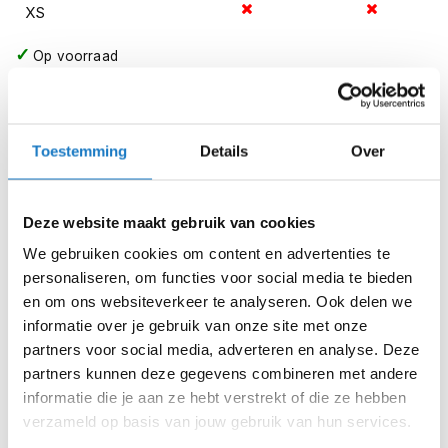
m
XS
e
n
Op voorraad
S
Op voorraad bij REV'IT 2-4 werkdagen
t
Leverbaar na deze datum
i
l
Levertijd onbekend, neem eventueel contact met ons op
Toestemming
Details
Over
l
e
Niet meer leverbaar
m
o
Zo werkt Reserveren & Passen
Deze website maakt gebruik van cookies
t
Controleer de winkelvoorraad in bovenstaande tabel.
o
We gebruiken cookies om content en advertenties te
r
personaliseren, om functies voor social media te bieden
Voeg het product toe aan je winkelwagen en klik op "Ik
h
en om ons websiteverkeer te analyseren. Ook delen we
e
ga bestellen".
informatie over je gebruik van onze site met onze
l
Selecteer je winkel bij "Vrijblijvende winkelreservering"
m
partners voor social media, adverteren en analyse. Deze
e
en rond je bestelling af.
partners kunnen deze gegevens combineren met andere
n
informatie die je aan ze hebt verstrekt of die ze hebben
Seintje ontvangen via e-mail? Kom je artikelen passen in
verzameld op basis van jouw gebruik van hun services.
F
de winkel.
l