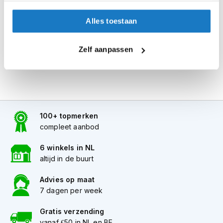
Alles naar tevredenheid? Betaal in de winkel.
i
p
Alles toestaan
Alles over Reserveren & Passen
b
a
c
Zelf aanpassen
k
h
e
l
m
e
n
100+ topmerken
compleet aanbod
H
e
6 winkels in NL
r
altijd in de buurt
e
n
m
Advies op maat
o
7 dagen per week
t
o
Gratis verzending
r
vanaf €50 in NL en BE