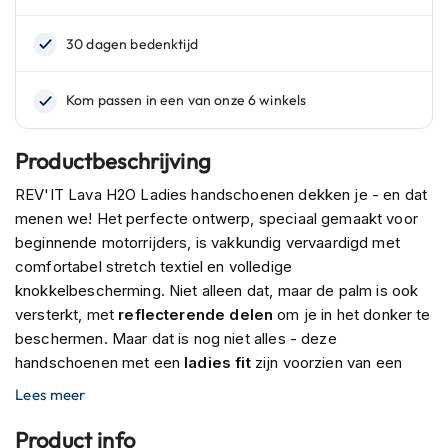
n
H
e
l
m
e
n
Productbeschrijving
m
e
REV'IT Lava H2O Ladies handschoenen dekken je - en dat
t
menen we! Het perfecte ontwerp, speciaal gemaakt voor
z
beginnende motorrijders, is vakkundig vervaardigd met
o
n
comfortabel stretch textiel en volledige
n
knokkelbescherming. Niet alleen dat, maar de palm is ook
e
versterkt, met
reflecterende delen
om je in het donker te
v
i
beschermen. Maar dat is nog niet alles - deze
z
handschoenen met een
ladies fit
zijn voorzien van een
i
waterdicht hydratex membraan
, zodat je je geen zorgen
Lees meer
e
hoeft te maken dat slecht weer je van een rit afhoudt; de
r
high loft bontvoering zorgt voor extra isolatie bij koudere
Product info