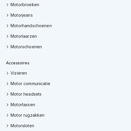
K
Motorbroeken
i
Motorjeans
n
d
Motorhandschoenen
e
r
Motorlaarzen
m
o
Motorschoenen
t
o
r
Accessoires
h
e
Vizieren
l
m
Motor communicatie
e
n
Motor headsets
Motortassen
S
c
Motor rugzakken
o
o
Motorsloten
t