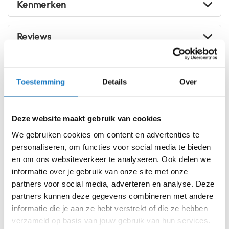
taille, polsen en nek, zodat je de jas kunt aanpassen aan je
Kenmerken
i
specifieke maten. Zeg maar dag tegen een
p
oncomfortabele rit veroorzaakt door slecht passende
b
Reviews
a
kleding - met de Lamina GTX Ladies Jacket zit je goed.
c
Het is tijd om de sensatie van de open weg te ervaren met
k
h
vertrouwen, stijl en bescherming. De REV'IT Lamina GTX
Voorraad
REV'IT Lamina GTX Ladies Jacket
e
Ladies Jacket is jouw ticket naar eindeloze avonturen.
Grey/Black
Toestemming
Details
Over
l
Neem geen genoegen met minder - ontgrendel het
m
Online
Amsterdam
volledige potentieel van je motorreizen met deze
e
n
uitzonderlijke jas. Bestel de jouwe vandaag nog en wees
Deze website maakt gebruik van cookies
L36
jaloers op motorrijders over de hele wereld!
We gebruiken cookies om content en advertenties te
H
e
personaliseren, om functies voor social media te bieden
L38
r
en om ons websiteverkeer te analyseren. Ook delen we
e
informatie over je gebruik van onze site met onze
n
L40
m
partners voor social media, adverteren en analyse. Deze
o
partners kunnen deze gegevens combineren met andere
L42
t
informatie die je aan ze hebt verstrekt of die ze hebben
o
verzameld op basis van jouw gebruik van hun services.
L44
r