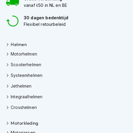
e
vanaf €50 in NL en BE
r
h
30 dagen bedenktijd
e
l
Flexibel retourbeleid
m
e
n
Helmen
B
Motorhelmen
o
x
Scooterhelmen
e
r
Systeemhelmen
h
Jethelmen
e
l
Integraalhelmen
m
e
Crosshelmen
n
F
Motorkleding
a
s
Motorjassen