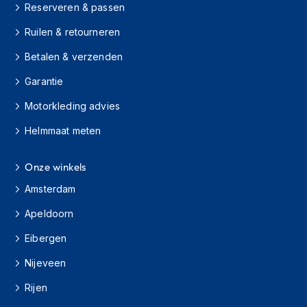
Reserveren & passen
s
c
Ruilen & retourneren
o
o
Betalen & verzenden
t
e
Garantie
r
h
Motorkleding advies
e
l
Helmmaat meten
m
e
n
Onze winkels
Amsterdam
K
i
Apeldoorn
n
d
Eibergen
e
r
Nijeveen
s
c
Rijen
o