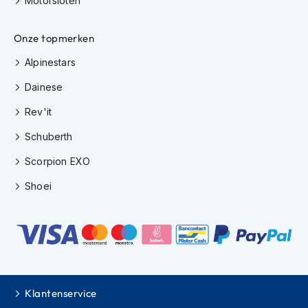
Motorsloten
H
e
r
Onze topmerken
e
n
Alpinestars
s
c
Dainese
o
o
Rev'it
t
e
Schuberth
r
h
Scorpion EXO
e
Shoei
l
m
e
n
D
a
m
e
Klantenservice
s