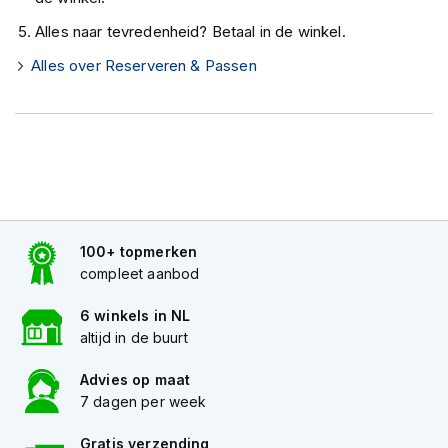
K
Alles naar tevredenheid? Betaal in de winkel.
i
n
Alles over Reserveren & Passen
d
e
r
m
o
t
o
r
h
e
100+ topmerken
l
compleet aanbod
m
e
6 winkels in NL
n
altijd in de buurt
S
c
Advies op maat
o
7 dagen per week
o
t
Gratis verzending