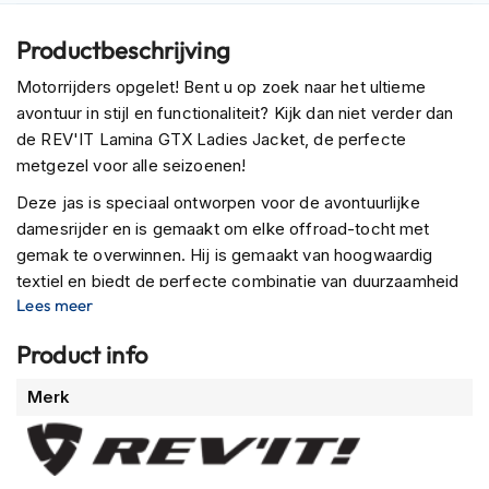
m
e
Productbeschrijving
n
Motorrijders opgelet! Bent u op zoek naar het ultieme
R
avontuur in stijl en functionaliteit? Kijk dan niet verder dan
a
de REV'IT Lamina GTX Ladies Jacket, de perfecte
c
e
metgezel voor alle seizoenen!
h
Deze jas is speciaal ontworpen voor de avontuurlijke
e
l
damesrijder en is gemaakt om elke offroad-tocht met
m
gemak te overwinnen. Hij is gemaakt van hoogwaardig
e
textiel en biedt de perfecte combinatie van duurzaamheid
n
Lees meer
en comfort. Veiligheid is onze hoogste prioriteit en deze
R
jas is CE level AA gecertificeerd, zodat je altijd beschermd
e
Product info
bent.
t
Meer
r
Merk
Stel je voor dat je over de weg rijdt, vol vertrouwen in je
o
informatie
zichtbaarheid met de reflecterende delen van de Lamina
h
GTX Ladies Jacket, waardoor je zelfs bij weinig licht een
e
l
stralende ster bent. Maar dat is nog niet alles - deze jas