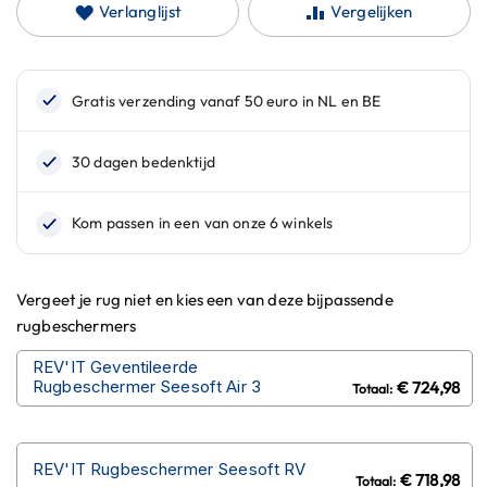
Verlanglijst
Vergelijken
n
H
e
l
m
e
n
m
e
t
z
o
n
Vergeet je rug niet en kies een van deze bijpassende
n
rugbeschermers
e
v
REV'IT Geventileerde
i
Rugbeschermer Seesoft Air 3
€ 724,98
z
i
e
r
REV'IT Rugbeschermer Seesoft RV
€ 718,98