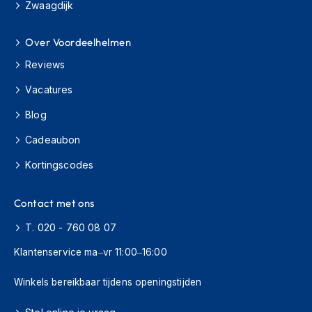
o
Zwaagdijk
t
e
Over Voordeelhelmen
r
h
Reviews
e
l
Vacatures
m
e
Blog
n
Cadeaubon
S
y
Kortingscodes
s
t
e
Contact met ons
e
T. 020 - 760 08 07
m
h
Klantenservice ma–vr 11:00–16:00
e
l
m
Winkels bereikbaar tijdens openingstijden
e
n