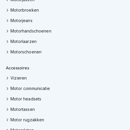
h
i
Motorbroeken
o
Motorjeans
n
h
Motorhandschoenen
e
l
Motorlaarzen
m
e
Motorschoenen
n
V
Accessoires
e
s
Vizieren
p
a
Motor communicatie
h
e
Motor headsets
l
Motortassen
m
e
Motor rugzakken
n