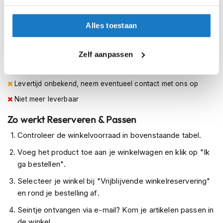
h
e
L46
l
Alles toestaan
m
Op voorraad
e
n
Op voorraad bij REV'IT 2-4 werkdagen
Zelf aanpassen
Leverbaar na deze datum
D
a
Levertijd onbekend, neem eventueel contact met ons op
m
e
Niet meer leverbaar
s
m
Zo werkt Reserveren & Passen
o
Controleer de winkelvoorraad in bovenstaande tabel.
t
o
Voeg het product toe aan je winkelwagen en klik op "Ik
r
h
ga bestellen".
e
Selecteer je winkel bij "Vrijblijvende winkelreservering"
l
m
en rond je bestelling af.
e
Seintje ontvangen via e-mail? Kom je artikelen passen in
n
de winkel.