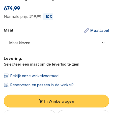
C
begin
a
674,99
van
r
b
de
Normale prijs
749,99
-10%
o
afbeeldingen-
n
gallerij
h
Maat
Maattabel
e
l
m
e
n
Levering:
E
Selecteer een maat om de levertijd te zien
n
d
Bekijk onze winkelvoorraad
u
r
Reserveren en passen in de winkel?
o
h
e
In Winkelwagen
l
m
e