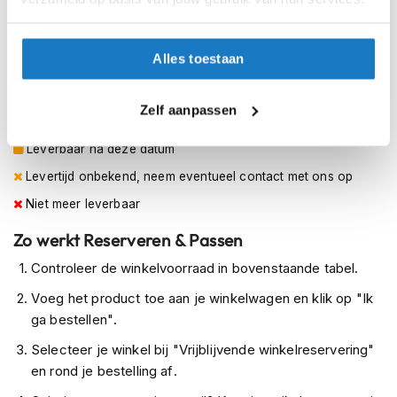
h
XL
e
l
XXL
m
Alles toestaan
e
n
Op voorraad
Zelf aanpassen
Op voorraad bij REV'IT 2-4 werkdagen
D
a
Leverbaar na deze datum
m
e
Levertijd onbekend, neem eventueel contact met ons op
s
Niet meer leverbaar
m
o
Zo werkt Reserveren & Passen
t
o
Controleer de winkelvoorraad in bovenstaande tabel.
r
h
Voeg het product toe aan je winkelwagen en klik op "Ik
e
ga bestellen".
l
m
Selecteer je winkel bij "Vrijblijvende winkelreservering"
e
en rond je bestelling af.
n