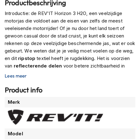
Productbeschrijving
m
e
Introductie: de REV'IT Horizon 3 H2O, een veelzijdige
n
motorjas die voldoet aan de eisen van zelfs de meest
veeleisende motorrijder! Of je nu door het land toert of
R
a
gewoon casual door de stad cruist, je kunt elk seizoen
c
rekenen op deze veelzijdige beschermende jas, wat er ook
e
gebeurt. We weten dat je je veilig moet voelen op de weg,
h
en dit
ripstop
textiel heeft je rugdekking. Het is voorzien
e
l
van
reflecterende delen
voor betere zichtbaarheid in
m
donkere omstandigheden, en nog beter - met een apart
Lees meer
e
verkrijgbare rug- en borstbeschermer wordt je
n
beschermingsniveau alleen maar hoger. Met CE Level 2
Product info
R
geïntegreerde schouder- en elleboogbeschermers, kun je
Meer
e
Merk
op dit jack in alle opzichten vertrouwen. Uitgevoerd met
t
informatie
een
gelamineerde waterdichte laag
en Waterproof
r
o
Hydratex membraan om de regen buiten te houden tijdens
h
natte ritten, plus een gemakkelijk
uitneembare
e
thermische voering
om de temperatuur te helpen
Model
l