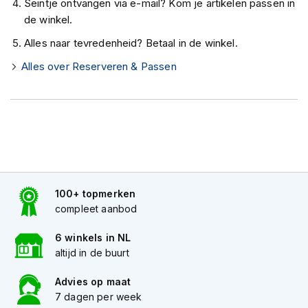
Seintje ontvangen via e-mail? Kom je artikelen passen in
K
de winkel.
i
n
Alles naar tevredenheid? Betaal in de winkel.
d
e
Alles over Reserveren & Passen
r
m
o
t
o
r
h
e
l
m
100+ topmerken
e
compleet aanbod
n
6 winkels in NL
S
altijd in de buurt
c
o
Advies op maat
o
7 dagen per week
t