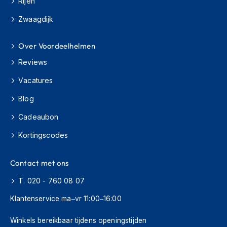
Rijen
o
t
Zwaagdijk
e
r
h
Over Voordeelhelmen
e
l
Reviews
m
e
Vacatures
n
Blog
S
Cadeaubon
y
s
Kortingscodes
t
e
e
Contact met ons
m
h
T. 020 - 760 08 07
e
l
Klantenservice ma–vr 11:00–16:00
m
e
Winkels bereikbaar tijdens openingstijden
n