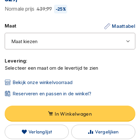
van
C
a
de
Normale prijs
439,99
-25%
r
afbeeldingen-
b
gallerij
o
Maat
Maattabel
n
h
e
l
m
Levering:
e
n
Selecteer een maat om de levertijd te zien
E
Bekijk onze winkelvoorraad
n
d
Reserveren en passen in de winkel?
u
r
o
In Winkelwagen
h
e
l
Verlanglijst
Vergelijken
m
e