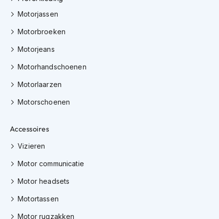
h
Motorjassen
i
o
Motorbroeken
n
h
Motorjeans
e
l
Motorhandschoenen
m
e
Motorlaarzen
n
Motorschoenen
V
e
Accessoires
s
p
Vizieren
a
h
Motor communicatie
e
l
Motor headsets
m
e
Motortassen
n
Motor rugzakken