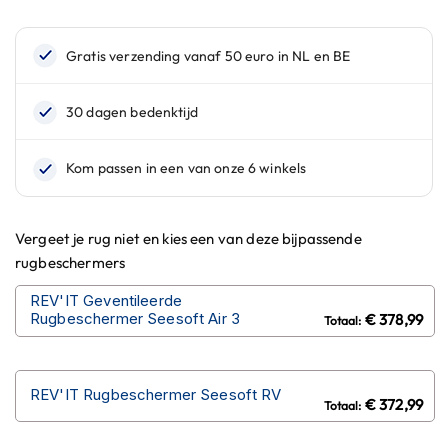
n
H
e
l
m
e
n
m
e
t
z
Vergeet je rug niet en kies een van deze bijpassende
o
rugbeschermers
n
n
REV'IT Geventileerde
e
Rugbeschermer Seesoft Air 3
€ 378,99
v
i
z
i
REV'IT Rugbeschermer Seesoft RV
e
€ 372,99
r