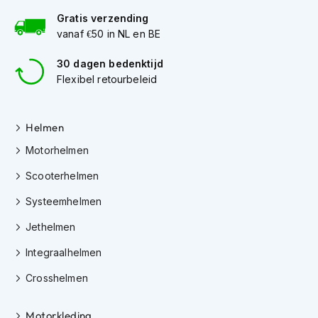
e
r
Gratis verzending
h
vanaf €50 in NL en BE
e
l
30 dagen bedenktijd
m
Flexibel retourbeleid
e
n
B
Helmen
o
Motorhelmen
x
e
Scooterhelmen
r
h
Systeemhelmen
e
l
Jethelmen
m
e
Integraalhelmen
n
Crosshelmen
F
a
Motorkleding
s