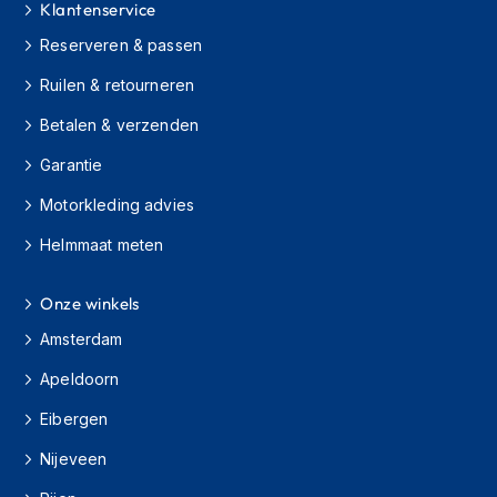
Klantenservice
s
c
Reserveren & passen
o
o
Ruilen & retourneren
t
e
Betalen & verzenden
r
h
Garantie
e
Motorkleding advies
l
m
Helmmaat meten
e
n
Onze winkels
K
i
Amsterdam
n
d
Apeldoorn
e
r
Eibergen
s
Nijeveen
c
o