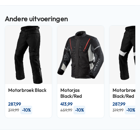
P
i
l
o
t
e
n
h
e
l
m
e
n
P
Motorbroek
Black
Motorjas
Motorbroek
i
Black/Red
Black/Red
n
l
287,99
413,99
287,99
o
-10%
-10%
-10%
319,99
459,99
319,99
c
k
h
e
l