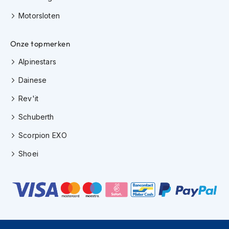
H
e
Motorsloten
r
e
n
Onze topmerken
s
c
Alpinestars
o
Dainese
o
t
Rev'it
e
r
Schuberth
h
e
Scorpion EXO
l
m
Shoei
e
n
D
a
m
e
s