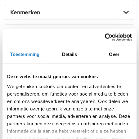
i
p
Kenmerken
b
a
c
Reviews
k
h
e
l
Voorraad
REV'IT Horizon 3 H2O Jacket
Toestemming
Details
Over
m
Black/Neon Yellow
e
n
Online
Amsterdam
Deze website maakt gebruik van cookies
H
We gebruiken cookies om content en advertenties te
3XL
e
r
personaliseren, om functies voor social media te bieden
e
L
en om ons websiteverkeer te analyseren. Ook delen we
n
informatie over je gebruik van onze site met onze
m
M
partners voor social media, adverteren en analyse. Deze
o
t
partners kunnen deze gegevens combineren met andere
o
S
informatie die je aan ze hebt verstrekt of die ze hebben
r
verzameld op basis van jouw gebruik van hun services.