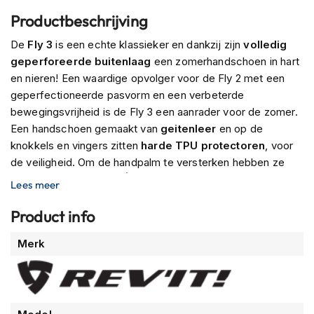
P
i
Productbeschrijving
l
o
De
Fly 3
is een echte klassieker en dankzij zijn
volledig
t
geperforeerde buitenlaag
een zomerhandschoen in hart
e
en nieren! Een waardige opvolger voor de Fly 2 met een
n
geperfectioneerde pasvorm en een verbeterde
h
e
bewegingsvrijheid is de Fly 3 een aanrader voor de zomer.
l
Een handschoen gemaakt van
geitenleer
en op de
m
knokkels en vingers zitten
harde TPU protectoren
, voor
e
de veiligheid. Om de handpalm te versterken hebben ze
n
daar het slijtvaste
PWR| shield
gebruikt. De handschoen
Lees meer
P
heeft een
standaard manchet
en is verstelbaar middels
i
een
klittenbandsluiting
.
Product info
n
l
Meer
Merk
o
informatie
c
k
h
e
l