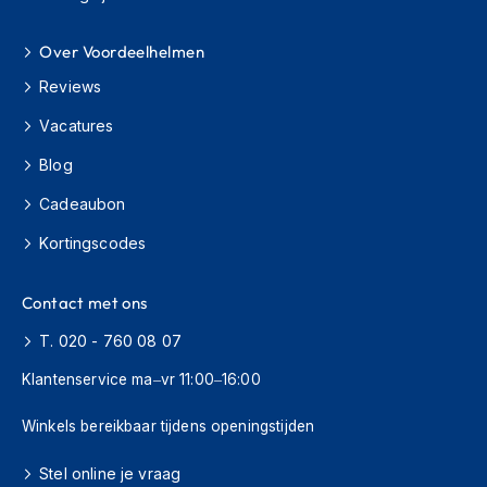
s
c
Over Voordeelhelmen
o
o
Reviews
t
e
Vacatures
r
h
Blog
e
l
Cadeaubon
m
e
Kortingscodes
n
Contact met ons
K
i
T. 020 - 760 08 07
n
d
Klantenservice ma–vr 11:00–16:00
e
r
Winkels bereikbaar tijdens openingstijden
s
c
o
Stel online je vraag