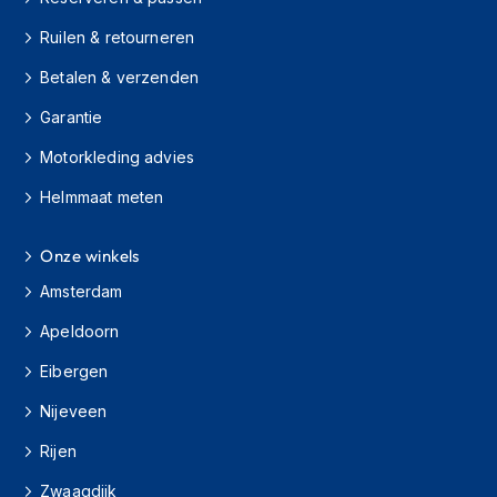
H
e
Ruilen & retourneren
r
e
Betalen & verzenden
n
s
Garantie
c
o
Motorkleding advies
o
t
Helmmaat meten
e
r
Onze winkels
h
e
Amsterdam
l
m
Apeldoorn
e
n
Eibergen
D
Nijeveen
a
m
Rijen
e
Zwaagdijk
s