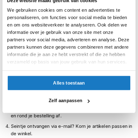
Deze website maakt gebruik van cookies
i
XZL
We gebruiken cookies om content en advertenties te
p
b
personaliseren, om functies voor social media te bieden
Op voorraad
a
en om ons websiteverkeer te analyseren. Ook delen we
c
Op voorraad bij REV'IT 2-4 werkdagen
informatie over je gebruik van onze site met onze
k
Leverbaar na deze datum
partners voor social media, adverteren en analyse. Deze
h
e
partners kunnen deze gegevens combineren met andere
Levertijd onbekend, neem eventueel contact met ons op
l
informatie die je aan ze hebt verstrekt of die ze hebben
m
Niet meer leverbaar
verzameld op basis van jouw gebruik van hun services.
e
n
Zo werkt Reserveren & Passen
Controleer de winkelvoorraad in bovenstaande tabel.
H
Alles toestaan
e
Voeg het product toe aan je winkelwagen en klik op "Ik
r
ga bestellen".
e
Zelf aanpassen
n
Selecteer je winkel bij "Vrijblijvende winkelreservering"
m
en rond je bestelling af.
o
t
Seintje ontvangen via e-mail? Kom je artikelen passen in
o
de winkel.
r