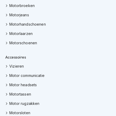
e
Motorbroeken
r
h
Motorjeans
e
l
Motorhandschoenen
m
e
Motorlaarzen
n
Motorschoenen
B
o
x
Accessoires
e
r
Vizieren
h
e
Motor communicatie
l
Motor headsets
m
e
Motortassen
n
Motor rugzakken
F
a
Motorsloten
s