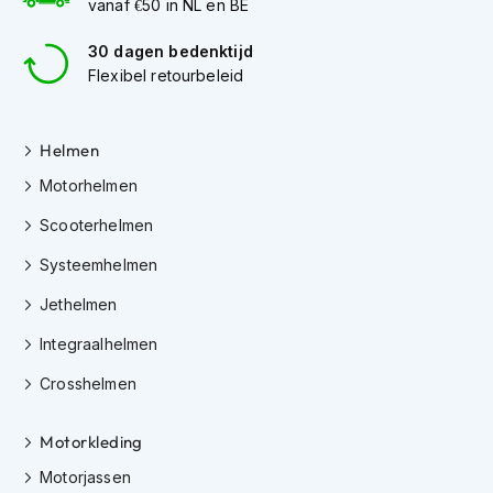
vanaf €50 in NL en BE
K
i
30 dagen bedenktijd
n
Flexibel retourbeleid
d
e
r
m
Helmen
o
t
Motorhelmen
o
Scooterhelmen
r
h
Systeemhelmen
e
l
Jethelmen
m
e
Integraalhelmen
n
Crosshelmen
S
c
o
Motorkleding
o
Motorjassen
t