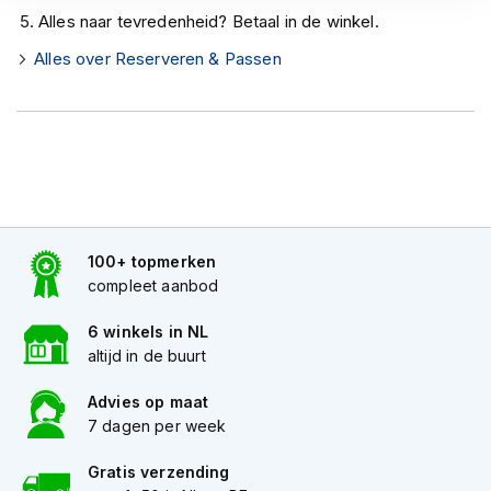
h
Alles naar tevredenheid? Betaal in de winkel.
e
l
Alles over Reserveren & Passen
m
e
n
D
a
m
e
s
m
100+ topmerken
o
compleet aanbod
t
o
6 winkels in NL
r
altijd in de buurt
h
e
Advies op maat
l
m
7 dagen per week
e
n
Gratis verzending