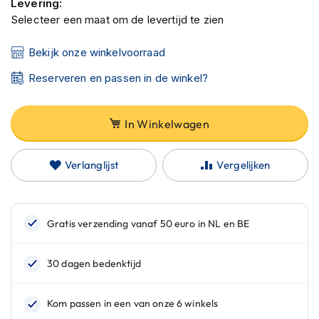
Levering:
C
a
Selecteer een maat om de levertijd te zien
r
b
Bekijk onze winkelvoorraad
o
n
Reserveren en passen in de winkel?
h
e
l
In Winkelwagen
m
e
n
Verlanglijst
Vergelijken
E
n
d
u
r
o
h
e
l
m
e