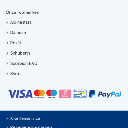
h
i
Onze topmerken
o
n
Alpinestars
h
e
Dainese
l
m
Rev'it
e
Schuberth
n
Scorpion EXO
V
e
Shoei
s
p
a
h
e
l
m
e
Klantenservice
n
Reserveren & passen