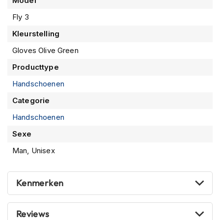
Model
m
e
Fly 3
n
Kleurstelling
R
Gloves Olive Green
a
c
Producttype
e
h
Handschoenen
e
Categorie
l
m
Handschoenen
e
n
Sexe
R
Man, Unisex
e
t
r
Kenmerken
o
h
e
Reviews
l