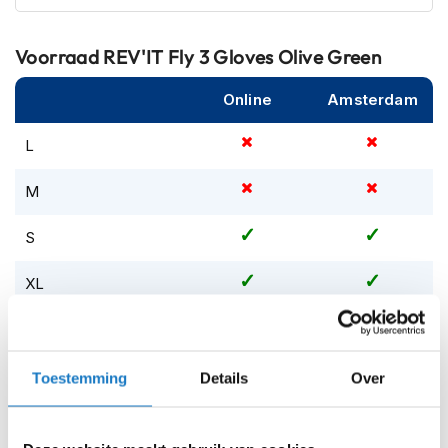
m
e
n
Voorraad
REV'IT Fly 3 Gloves Olive Green
S
Online
Amsterdam
t
i
l
L
l
e
M
m
o
t
S
o
r
XL
h
e
XS
l
m
e
XXL
Toestemming
Details
Over
n
XYL
F
l