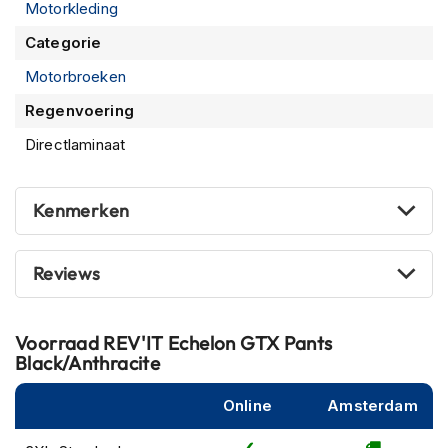
m
Motorkleding
e
Categorie
n
Motorbroeken
S
t
Regenvoering
i
l
Directlaminaat
l
e
m
Kenmerken
o
t
o
Reviews
r
h
e
l
Voorraad
REV'IT Echelon GTX Pants
m
Black/Anthracite
e
n
Online
Amsterdam
F
l