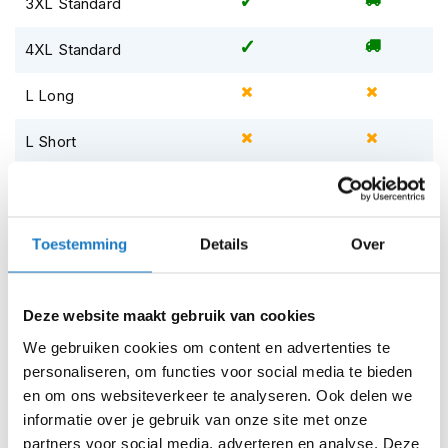
3XL Standard
i
p
4XL Standard
b
a
c
L Long
k
h
L Short
e
l
m
L Standard
e
n
M Long
Toestemming
Details
Over
H
M Short
e
r
Deze website maakt gebruik van cookies
e
M Standard
n
We gebruiken cookies om content en advertenties te
m
personaliseren, om functies voor social media te bieden
S Standard
o
en om ons websiteverkeer te analyseren. Ook delen we
t
o
XL Long
informatie over je gebruik van onze site met onze
r
partners voor social media, adverteren en analyse. Deze