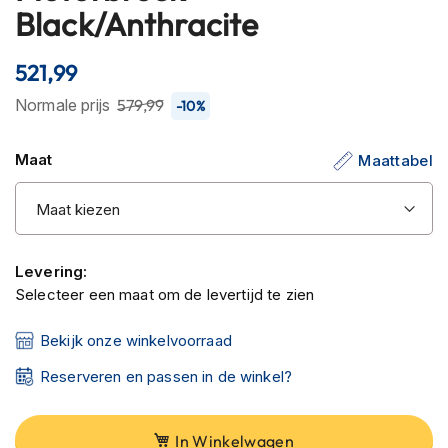
C
Black/Anthracite
begin
a
van
r
b
de
521,99
o
afbeeldingen-
n
Normale prijs
579,99
-10%
gallerij
h
e
l
Maat
Maattabel
m
e
n
E
Levering:
n
d
Selecteer een maat om de levertijd te zien
u
r
Bekijk onze winkelvoorraad
o
h
Reserveren en passen in de winkel?
e
l
m
In Winkelwagen
e