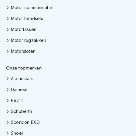
H
Motor communicatie
e
r
Motor headsets
e
n
Motortassen
s
c
Motor rugzakken
o
o
Motorsloten
t
e
r
Onze topmerken
h
e
Alpinestars
l
m
Dainese
e
n
Rev'it
Schuberth
D
a
Scorpion EXO
m
e
Shoei
s