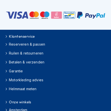
s
c
o
o
t
e
r
Klantenservice
h
e
Reserveren & passen
l
m
Ruilen & retourneren
e
n
Betalen & verzenden
K
Garantie
i
n
Motorkleding advies
d
e
Helmmaat meten
r
s
Onze winkels
c
o
Amsterdam