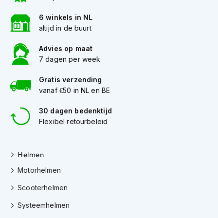
e
r
6 winkels in NL
h
altijd in de buurt
e
l
Advies op maat
m
e
7 dagen per week
n
Gratis verzending
B
vanaf €50 in NL en BE
o
x
30 dagen bedenktijd
e
Flexibel retourbeleid
r
h
e
l
Helmen
m
e
Motorhelmen
n
Scooterhelmen
F
Systeemhelmen
a
s