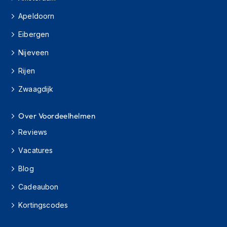
o
t
Apeldoorn
e
r
Eibergen
h
e
Nijeveen
l
m
Rijen
e
n
Zwaagdijk
S
Over Voordeelhelmen
y
s
Reviews
t
e
Vacatures
e
m
Blog
h
e
Cadeaubon
l
m
Kortingscodes
e
n