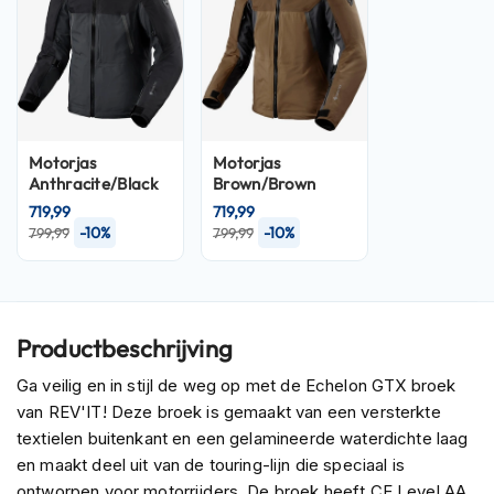
P
i
l
o
t
e
n
h
Motorjas
Motorjas
e
Anthracite/Black
Brown/Brown
l
719,99
719,99
m
-10%
-10%
799,99
799,99
e
n
P
i
n
Productbeschrijving
l
o
Ga veilig en in stijl de weg op met de Echelon GTX broek
c
van REV'IT! Deze broek is gemaakt van een versterkte
k
textielen buitenkant en een gelamineerde waterdichte laag
h
en maakt deel uit van de touring-lijn die speciaal is
e
l
ontworpen voor motorrijders. De broek heeft CE Level AA