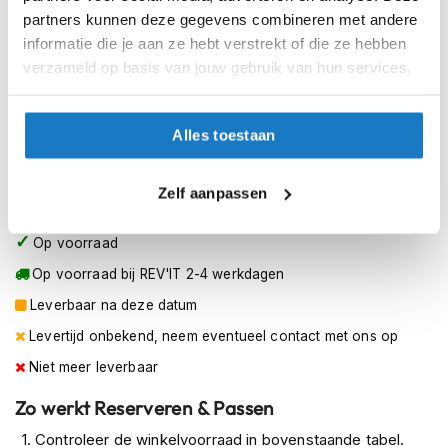
h
XL Short
partners kunnen deze gegevens combineren met andere
e
informatie die je aan ze hebt verstrekt of die ze hebben
l
XL Standard
m
verzameld op basis van jouw gebruik van hun services.
e
n
XXL Long
Alles toestaan
D
XXL Short
a
m
Zelf aanpassen
e
XXL Standard
s
m
Op voorraad
o
t
Op voorraad bij REV'IT 2-4 werkdagen
o
Leverbaar na deze datum
r
h
Levertijd onbekend, neem eventueel contact met ons op
e
l
Niet meer leverbaar
m
e
Zo werkt Reserveren & Passen
n
Controleer de winkelvoorraad in bovenstaande tabel.