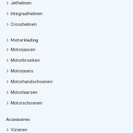
Jethelmen
h
i
Integraalhelmen
o
n
Crosshelmen
h
e
l
Motorkleding
m
Motorjassen
e
n
Motorbroeken
V
Motorjeans
e
s
Motorhandschoenen
p
a
Motorlaarzen
h
e
Motorschoenen
l
m
e
Accessoires
n
Vizieren