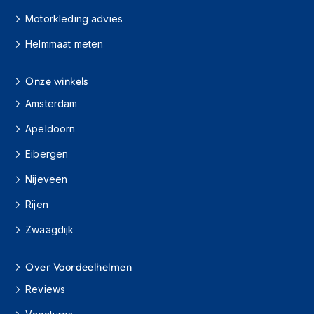
h
Motorkleding advies
i
o
Helmmaat meten
n
h
e
Onze winkels
l
m
Amsterdam
e
Apeldoorn
n
Eibergen
V
e
Nijeveen
s
p
Rijen
a
h
Zwaagdijk
e
l
m
Over Voordeelhelmen
e
Reviews
n