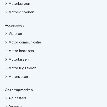
Motorlaarzen
K
i
Motorschoenen
n
d
e
Accessoires
r
m
Vizieren
o
t
Motor communicatie
o
r
Motor headsets
h
e
Motortassen
l
m
Motor rugzakken
e
n
Motorsloten
S
Onze topmerken
c
o
Alpinestars
o
t
Dainese