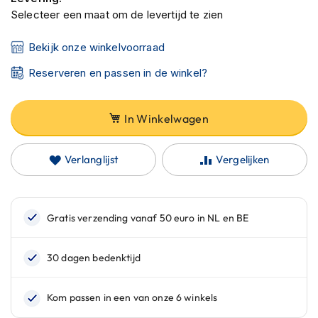
C
Selecteer een maat om de levertijd te zien
a
r
b
Bekijk onze winkelvoorraad
o
n
Reserveren en passen in de winkel?
h
e
l
In Winkelwagen
m
e
n
Verlanglijst
Vergelijken
E
n
d
u
r
o
h
e
l
m
e