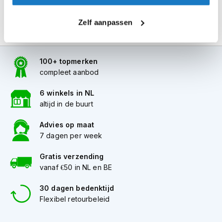
i
p
Zelf aanpassen
b
a
c
k
100+ topmerken
h
compleet aanbod
e
l
m
6 winkels in NL
e
altijd in de buurt
n
Advies op maat
H
7 dagen per week
e
r
Gratis verzending
e
vanaf €50 in NL en BE
n
m
o
30 dagen bedenktijd
t
Flexibel retourbeleid
o
r