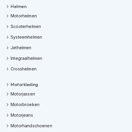
h
Helmen
e
l
Motorhelmen
m
e
Scooterhelmen
n
Systeemhelmen
D
a
Jethelmen
m
e
Integraalhelmen
s
Crosshelmen
m
o
t
Motorkleding
o
r
Motorjassen
h
e
Motorbroeken
l
m
Motorjeans
e
n
Motorhandschoenen