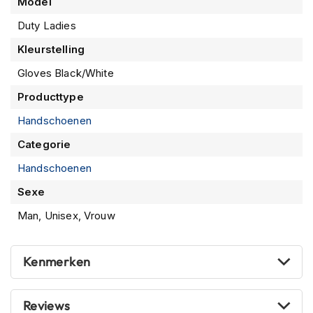
Model
P
i
Duty Ladies
l
o
Kleurstelling
t
e
Gloves Black/White
n
h
Producttype
e
Handschoenen
l
m
Categorie
e
n
Handschoenen
P
Sexe
i
Man, Unisex, Vrouw
n
l
o
c
Kenmerken
k
h
e
Reviews
l