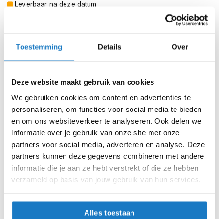
m
Leverbaar na deze datum
e
Levertijd onbekend, neem eventueel contact met ons op
n
Niet meer leverbaar
S
Toestemming
Details
Over
t
Zo werkt Reserveren & Passen
i
l
Controleer de winkelvoorraad in bovenstaande tabel.
l
Deze website maakt gebruik van cookies
e
Voeg het product toe aan je winkelwagen en klik op "Ik
m
We gebruiken cookies om content en advertenties te
ga bestellen".
o
personaliseren, om functies voor social media te bieden
t
Selecteer je winkel bij "Vrijblijvende winkelreservering"
en om ons websiteverkeer te analyseren. Ook delen we
o
en rond je bestelling af.
informatie over je gebruik van onze site met onze
r
h
Seintje ontvangen via e-mail? Kom je artikelen passen in
partners voor social media, adverteren en analyse. Deze
e
de winkel.
partners kunnen deze gegevens combineren met andere
l
informatie die je aan ze hebt verstrekt of die ze hebben
m
Alles naar tevredenheid? Betaal in de winkel.
verzameld op basis van jouw gebruik van hun services.
e
Alles over Reserveren & Passen
n
F
Alles toestaan
l