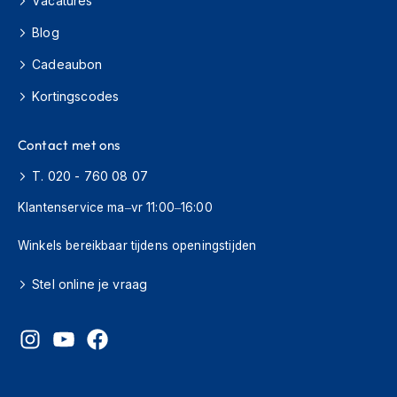
Vacatures
H
e
Blog
r
e
Cadeaubon
n
s
Kortingscodes
c
o
o
Contact met ons
t
e
T. 020 - 760 08 07
r
h
Klantenservice ma–vr 11:00–16:00
e
l
Winkels bereikbaar tijdens openingstijden
m
e
Stel online je vraag
n
D
a
m
e
s