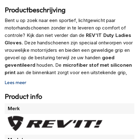
n
Productbeschrijving
H
Bent u op zoek naar een sportief, lichtgewicht paar
e
motorhandschoenen zonder in te leveren op comfort of
l
m
controle? Kijk dan niet verder dan de
REV'IT Duty Ladies
e
Gloves
. Deze handschoenen zijn speciaal ontworpen voor
n
vrouwelijke motorrijders en bieden een geweldige grip en
m
gevoel op de besturing terwijl ze uw handen
goed
e
t
geventileerd
houden. De
microfiber stof met siliconen
z
print
aan de binnenkant zorgt voor een uitstekende grip,
o
terwijl de
3D mesh
aan de buitenkant je handen koel en
n
Lees meer
n
comfortabel houdt. Bovendien bieden de
e
knokkelbeschermer
en
TPR vingerknokkels
Product info
v
uitstekende bescherming zonder dat dit ten koste gaat van
i
Meer
Merk
de beweeglijkheid. Dus of je nu over bergwegen scheurt
z
informatie
i
of door de stad rijdt, de REV'IT Duty Ladies Gloves houden
e
je handen de hele rit lang beschermd en comfortabel.
r