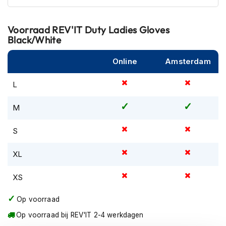
m
e
n
Voorraad
REV'IT Duty Ladies Gloves
Black/White
R
a
Online
Amsterdam
c
e
h
L
e
l
M
m
e
S
n
R
XL
e
t
XS
r
o
h
Op voorraad
e
Op voorraad bij REV'IT 2-4 werkdagen
l