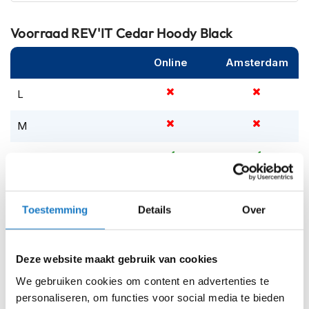
m
e
n
Voorraad
REV'IT Cedar Hoody Black
S
Online
Amsterdam
t
i
L
l
l
e
M
m
o
S
t
o
r
XL
h
Toestemming
Details
Over
e
XXL
l
m
Op voorraad
e
Deze website maakt gebruik van cookies
n
Op voorraad bij REV'IT 2-4 werkdagen
We gebruiken cookies om content en advertenties te
F
Leverbaar na deze datum
personaliseren, om functies voor social media te bieden
l