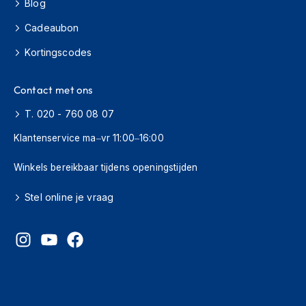
Blog
s
c
Cadeaubon
o
o
Kortingscodes
t
e
r
Contact met ons
h
e
T. 020 - 760 08 07
l
Klantenservice ma–vr 11:00–16:00
m
e
n
Winkels bereikbaar tijdens openingstijden
K
Stel online je vraag
i
n
d
e
r
s
c
o