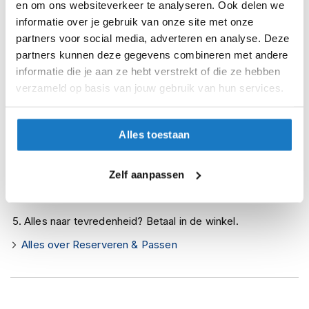
en om ons websiteverkeer te analyseren. Ook delen we
Levertijd onbekend, neem eventueel contact met ons op
i
informatie over je gebruik van onze site met onze
p
Niet meer leverbaar
b
partners voor social media, adverteren en analyse. Deze
a
Zo werkt Reserveren & Passen
partners kunnen deze gegevens combineren met andere
c
informatie die je aan ze hebt verstrekt of die ze hebben
k
Controleer de winkelvoorraad in bovenstaande tabel.
verzameld op basis van jouw gebruik van hun services.
h
Voeg het product toe aan je winkelwagen en klik op "Ik
e
l
ga bestellen".
m
Alles toestaan
Selecteer je winkel bij "Vrijblijvende winkelreservering"
e
n
en rond je bestelling af.
Zelf aanpassen
Seintje ontvangen via e-mail? Kom je artikelen passen in
H
e
de winkel.
r
Alles naar tevredenheid? Betaal in de winkel.
e
n
Alles over Reserveren & Passen
m
o
t
o
r