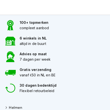
h
e
l
m
e
100+ topmerken
n
compleet aanbod
D
6 winkels in NL
a
m
altijd in de buurt
e
s
Advies op maat
m
7 dagen per week
o
t
Gratis verzending
o
vanaf €50 in NL en BE
r
h
30 dagen bedenktijd
e
l
Flexibel retourbeleid
m
e
n
Helmen