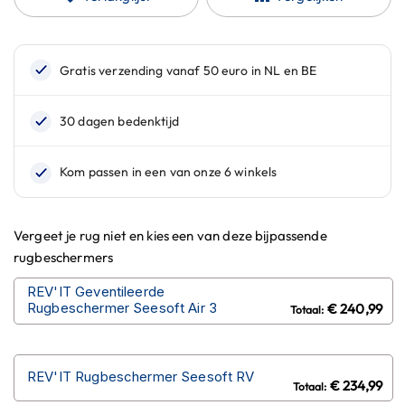
n
H
e
l
m
e
n
m
e
t
z
o
Vergeet je rug niet en kies een van deze bijpassende
n
n
rugbeschermers
e
v
REV'IT Geventileerde
i
Rugbeschermer Seesoft Air 3
€ 240,99
z
i
e
r
REV'IT Rugbeschermer Seesoft RV
€ 234,99