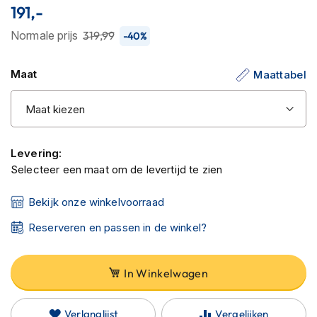
C
191,-
van
a
r
de
Normale prijs
319,99
-40%
b
afbeeldingen-
o
gallerij
n
Maat
Maattabel
h
e
l
m
e
n
Levering:
Selecteer een maat om de levertijd te zien
E
n
Bekijk onze winkelvoorraad
d
u
Reserveren en passen in de winkel?
r
o
h
In Winkelwagen
e
l
m
Verlanglijst
Vergelijken
e