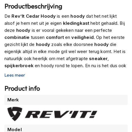
P
Productbeschrijving
i
l
De
Rev’It Cedar Hoody
is een
hoody
dat het net lijkt
o
alsof je hem net uit je eigen
kledingkast
hebt gehaald. Bij
t
e
deze
hoody
is er vooral gekeken naar een perfecte
n
combinatie
tussen
comfort
en
veiligheid
. Op het eerste
h
gezicht lijkt de
hoody
zoals elke doorsnee
hoody
die
e
eigenlijk altijd in elke mode gril wel weer terug komt. Het is
l
m
natuurlijk ook heerlijk om met afgetrapte
sneaker
,
e
spijkerbroek
en hoody rond te lopen. En nu is het dus ook
n
mogelijk om dit op de motor aan te hebben. Althans, je
Lees meer
trekt natuurlijk een van de
hippe
sneakers
van
Rev’It
aan
P
i
met daarboven een heerlijke
motorjeans
van
Rev’It
. En
Product info
n
dan daarop deze
Cedar
Hoody maakt het hele plaatje
l
Meer
Merk
compleet. En wat betreft
veiligheid
hoef jij je geen zorgen
o
informatie
te maken, want de jas zit vol met de
nieuwste
c
k
technieken
. Er is gebruik gemaakt van
Cordura
, een
h
extreem
slijtvaste
stof.
PWR
|
Shield
bescherming
op de
e
ellebogen en schouders. En uiteraard is de
hoody
voorzien
Model
l