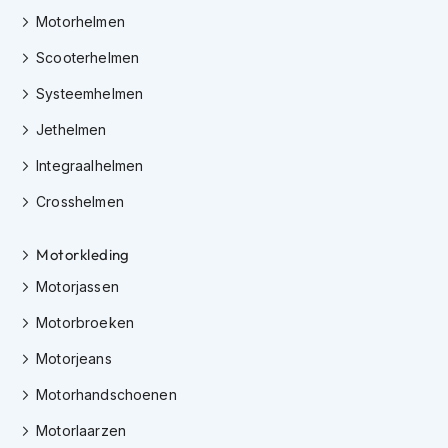
K
Motorhelmen
i
n
Scooterhelmen
d
e
Systeemhelmen
r
m
Jethelmen
o
Integraalhelmen
t
o
Crosshelmen
r
h
e
Motorkleding
l
m
Motorjassen
e
n
Motorbroeken
S
Motorjeans
c
Motorhandschoenen
o
o
Motorlaarzen
t