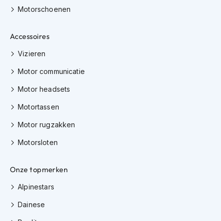
e
Motorschoenen
r
h
e
Accessoires
l
m
Vizieren
e
n
Motor communicatie
B
Motor headsets
o
x
Motortassen
e
Motor rugzakken
r
h
Motorsloten
e
l
m
Onze topmerken
e
n
Alpinestars
F
Dainese
a
s