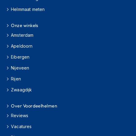
H
e
Helmmaat meten
r
e
n
Onze winkels
s
Amsterdam
c
o
Apeldoorn
o
t
Eibergen
e
r
Nijeveen
h
e
Rijen
l
m
Zwaagdijk
e
n
Over Voordeelhelmen
D
Reviews
a
m
Vacatures
e
s