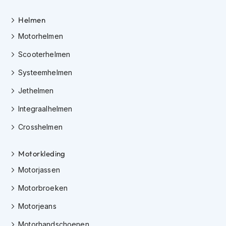
K
i
Helmen
n
Motorhelmen
d
e
Scooterhelmen
r
m
Systeemhelmen
o
t
Jethelmen
o
r
Integraalhelmen
h
e
Crosshelmen
l
m
e
Motorkleding
n
Motorjassen
S
Motorbroeken
c
o
Motorjeans
o
t
Motorhandschoenen