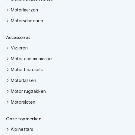
e
r
Motorlaarzen
h
e
Motorschoenen
l
m
e
Accessoires
n
Vizieren
B
Motor communicatie
o
x
Motor headsets
e
r
Motortassen
h
e
Motor rugzakken
l
m
Motorsloten
e
n
Onze topmerken
F
a
Alpinestars
s