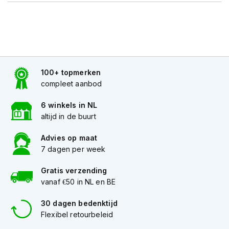
h
e
l
m
e
n
D
100+ topmerken
a
compleet aanbod
m
e
6 winkels in NL
s
altijd in de buurt
m
o
Advies op maat
t
o
7 dagen per week
r
h
Gratis verzending
e
vanaf €50 in NL en BE
l
m
30 dagen bedenktijd
e
Flexibel retourbeleid
n