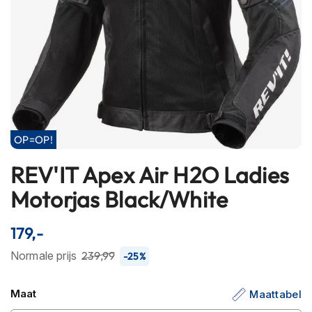
h
e
l
m
e
n
B
l
u
OP=OP!
e
t
REV'IT Apex Air H2O Ladies
o
Ga
o
naar
Motorjas Black/White
t
het
h
begin
h
179,-
e
van
l
de
Normale prijs
239,99
-25%
m
afbeeldingen-
e
gallerij
n
Maat
Maattabel