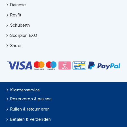
h
Dainese
i
Rev'it
o
n
Schuberth
h
e
Scorpion EXO
l
m
Shoei
e
n
V
e
s
p
a
Klantenservice
h
e
Reserveren & passen
l
m
Ruilen & retourneren
e
n
Betalen & verzenden