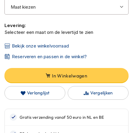
C
a
r
b
o
Levering:
n
Selecteer een maat om de levertijd te zien
h
e
Bekijk onze winkelvoorraad
l
m
Reserveren en passen in de winkel?
e
n
E
In Winkelwagen
n
d
u
Verlanglijst
Vergelijken
r
o
h
e
l
m
e