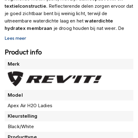
P
textielconstructie
. Reflecterende delen zorgen ervoor dat
i
l
je goed zichtbaar bent bij weinig licht, terwijl de
o
uitneembare waterdichte laag en het
waterdichte
t
hydratex membraan
je droog houden bij nat weer. De
e
mesh voering zorgt voor
ventilatie op warme dagen
, en
n
Lees meer
h
in de binnenzak en twee voorzakken kun je al je essentials
e
kwijt. De taille- en armsgaten zijn verstelbaar voor een
Product info
l
pasvorm op maat, en de jas kan met een rits aan een broek
m
Meer
Merk
worden vastgemaakt voor extra veiligheid. Wacht dus niet
e
informatie
n
langer en bestel jouw REV'IT Apex Air H2O Ladies Jacket
vandaag nog!
P
i
Model
n
l
Apex Air H2O Ladies
o
c
Kleurstelling
k
h
Black/White
e
l
Producttype