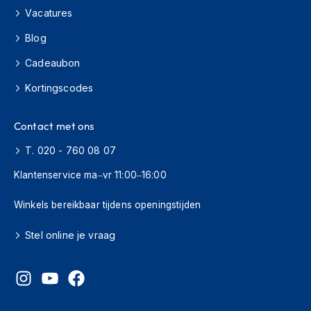
s
Vacatures
c
o
Blog
o
t
Cadeaubon
e
Kortingscodes
r
h
e
Contact met ons
l
m
T. 020 - 760 08 07
e
n
Klantenservice ma–vr 11:00–16:00
K
Winkels bereikbaar tijdens openingstijden
i
n
d
Stel online je vraag
e
r
s
c
o