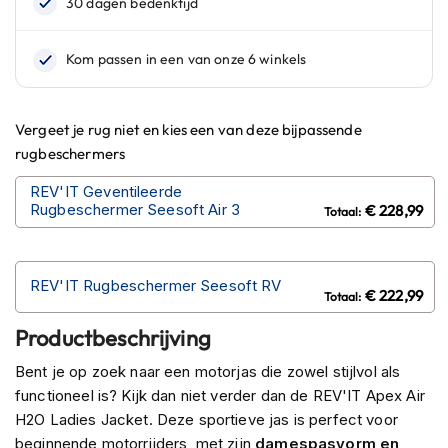
n
H
e
l
m
e
Vergeet je rug niet en kies een van deze bijpassende
n
rugbeschermers
m
e
REV'IT Geventileerde
t
Rugbeschermer Seesoft Air 3
€ 228,99
z
o
n
n
REV'IT Rugbeschermer Seesoft RV
€ 222,99
e
v
Productbeschrijving
i
z
Bent je op zoek naar een motorjas die zowel stijlvol als
i
e
functioneel is? Kijk dan niet verder dan de REV'IT Apex Air
r
H2O Ladies Jacket. Deze sportieve jas is perfect voor
beginnende motorrijders, met zijn
damespasvorm en