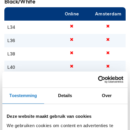
Black/White
m
e
n
Online
Amsterdam
S
L34
t
i
l
L36
l
e
L38
m
o
L40
t
o
r
L42
h
e
L44
l
Toestemming
Details
Over
m
e
L46
n
Deze website maakt gebruik van cookies
Op voorraad
F
We gebruiken cookies om content en advertenties te
l
Op voorraad bij REV'IT 2-4 werkdagen