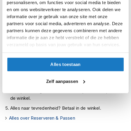
personaliseren, om functies voor social media te bieden
i
Leverbaar na deze datum
en om ons websiteverkeer te analyseren. Ook delen we
p
b
informatie over je gebruik van onze site met onze
Levertijd onbekend, neem eventueel contact met ons op
a
partners voor social media, adverteren en analyse. Deze
Niet meer leverbaar
c
partners kunnen deze gegevens combineren met andere
k
Zo werkt Reserveren & Passen
informatie die je aan ze hebt verstrekt of die ze hebben
h
e
verzameld op basis van jouw gebruik van hun services.
Controleer de winkelvoorraad in bovenstaande tabel.
l
m
Voeg het product toe aan je winkelwagen en klik op "Ik
e
ga bestellen".
Alles toestaan
n
Selecteer je winkel bij "Vrijblijvende winkelreservering"
H
en rond je bestelling af.
Zelf aanpassen
e
r
Seintje ontvangen via e-mail? Kom je artikelen passen in
e
de winkel.
n
m
Alles naar tevredenheid? Betaal in de winkel.
o
t
Alles over Reserveren & Passen
o
r