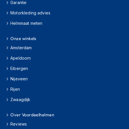
H
Garantie
e
r
Motorkleding advies
e
Helmmaat meten
n
s
c
Onze winkels
o
o
Amsterdam
t
e
Apeldoorn
r
h
Eibergen
e
l
Nijeveen
m
e
Rijen
n
Zwaagdijk
D
a
Over Voordeelhelmen
m
e
Reviews
s