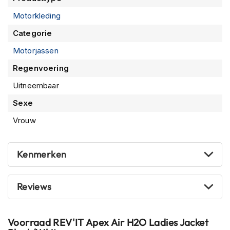
m
Motorkleding
e
n
Categorie
R
Motorjassen
a
c
Regenvoering
e
Uitneembaar
h
e
Sexe
l
m
Vrouw
e
n
Kenmerken
R
e
t
r
Reviews
o
h
e
Voorraad
REV'IT Apex Air H2O Ladies Jacket
l