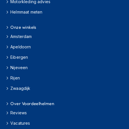
Motorkleding advies
s
c
Helmmaat meten
o
o
t
Onze winkels
e
Amsterdam
r
h
Apeldoorn
e
l
Eibergen
m
e
Nijeveen
n
Rijen
K
i
Zwaagdijk
n
d
e
Over Voordeelhelmen
r
Reviews
s
c
Vacatures
o