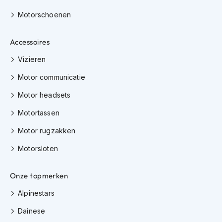
h
Motorschoenen
i
o
n
Accessoires
h
e
Vizieren
l
m
Motor communicatie
e
n
Motor headsets
V
Motortassen
e
s
Motor rugzakken
p
Motorsloten
a
h
e
Onze topmerken
l
m
Alpinestars
e
n
Dainese