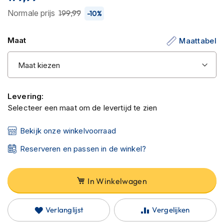
C
de
a
Normale prijs
199,99
-10%
r
afbeeldingen-
b
gallerij
Maat
o
Maattabel
n
h
e
l
m
Levering:
e
n
Selecteer een maat om de levertijd te zien
E
Bekijk onze winkelvoorraad
n
d
Reserveren en passen in de winkel?
u
r
o
In Winkelwagen
h
e
l
Verlanglijst
Vergelijken
m
e