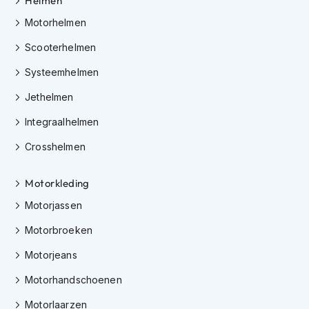
Helmen
e
r
Motorhelmen
h
e
Scooterhelmen
l
m
Systeemhelmen
e
n
Jethelmen
Integraalhelmen
B
o
Crosshelmen
x
e
r
Motorkleding
h
e
Motorjassen
l
m
Motorbroeken
e
n
Motorjeans
Motorhandschoenen
F
a
Motorlaarzen
s