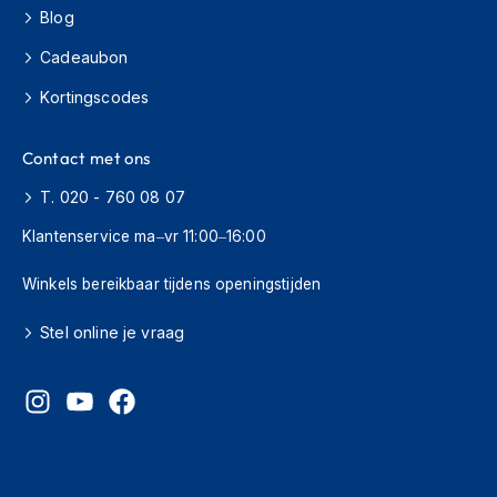
o
Blog
t
e
Cadeaubon
r
h
Kortingscodes
e
l
m
Contact met ons
e
n
T. 020 - 760 08 07
Klantenservice ma–vr 11:00–16:00
S
y
s
Winkels bereikbaar tijdens openingstijden
t
e
Stel online je vraag
e
m
h
e
l
m
e
n