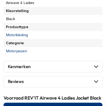
m
Airwave 4 Ladies
e
n
Kleurstelling
Black
S
t
Producttype
i
l
Motorkleding
l
e
Categorie
m
o
Motorjassen
t
o
r
Kenmerken
h
e
l
Reviews
m
e
n
Voorraad
REV'IT Airwave 4 Ladies Jacket Black
F
l