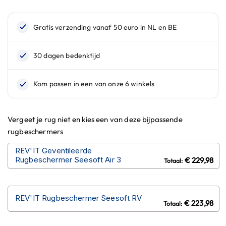
n
H
e
l
m
e
n
m
e
t
z
Vergeet je rug niet en kies een van deze bijpassende
o
rugbeschermers
n
n
REV'IT Geventileerde
e
Rugbeschermer Seesoft Air 3
€ 229,98
v
i
z
i
REV'IT Rugbeschermer Seesoft RV
e
€ 223,98
r