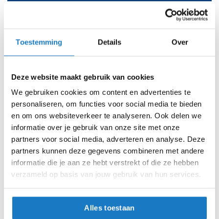
Online
Amsterdam
i
p
b
34
a
Toestemming
Details
Over
c
36
k
h
38
e
Deze website maakt gebruik van cookies
l
m
We gebruiken cookies om content en advertenties te
40
e
personaliseren, om functies voor social media te bieden
n
en om ons websiteverkeer te analyseren. Ook delen we
42
informatie over je gebruik van onze site met onze
H
e
44
partners voor social media, adverteren en analyse. Deze
r
partners kunnen deze gegevens combineren met andere
e
46
informatie die je aan ze hebt verstrekt of die ze hebben
n
verzameld op basis van jouw gebruik van hun services.
m
Op voorraad
o
t
Op voorraad bij REV'IT 2-4 werkdagen
o
Alles toestaan
r
Leverbaar na deze datum