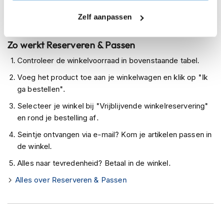
h
Levertijd onbekend, neem eventueel contact met ons op
e
Zelf aanpassen
l
Niet meer leverbaar
m
e
Zo werkt Reserveren & Passen
n
Controleer de winkelvoorraad in bovenstaande tabel.
D
Voeg het product toe aan je winkelwagen en klik op "Ik
a
m
ga bestellen".
e
Selecteer je winkel bij "Vrijblijvende winkelreservering"
s
m
en rond je bestelling af.
o
t
Seintje ontvangen via e-mail? Kom je artikelen passen in
o
de winkel.
r
h
Alles naar tevredenheid? Betaal in de winkel.
e
Alles over Reserveren & Passen
l
m
e
n