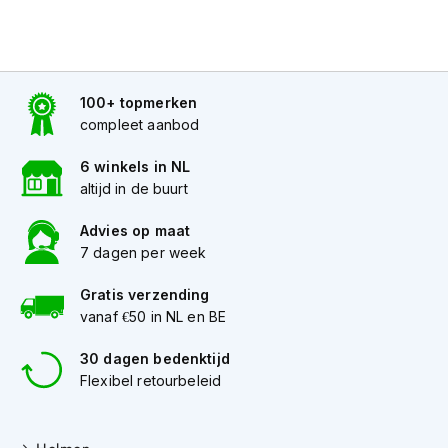
K
i
n
d
e
100+ topmerken
r
compleet aanbod
m
o
6 winkels in NL
t
o
altijd in de buurt
r
h
Advies op maat
e
7 dagen per week
l
m
Gratis verzending
e
vanaf €50 in NL en BE
n
S
30 dagen bedenktijd
c
Flexibel retourbeleid
o
o
t