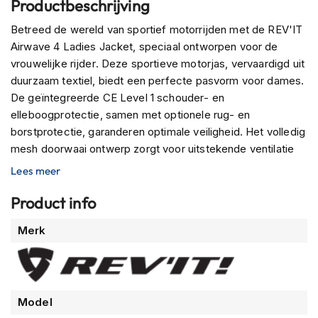
Productbeschrijving
m
e
Betreed de wereld van sportief motorrijden met de REV'IT
n
Airwave 4 Ladies Jacket, speciaal ontworpen voor de
vrouwelijke rijder. Deze sportieve motorjas, vervaardigd uit
R
a
duurzaam textiel, biedt een perfecte pasvorm voor dames.
c
De geïntegreerde CE Level 1 schouder- en
e
elleboogprotectie, samen met optionele rug- en
h
borstprotectie, garanderen optimale veiligheid. Het volledig
e
l
mesh doorwaai ontwerp zorgt voor uitstekende ventilatie
m
tijdens warme ritten. Met verstelmogelijkheden bij de
Lees meer
e
armen, pols en nek, en handige opbergmogelijkheden,
n
biedt deze jas niet alleen veiligheid maar ook comfort en
Product info
R
functionaliteit. Voeg veelzijdigheid toe aan je rijervaring
Meer
e
Merk
met de verbindingsrits en -lus. Kies voor stijl en
t
informatie
bescherming met de REV'IT Airwave 4 Ladies Jacket.
r
o
h
e
Model
l