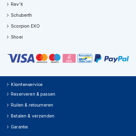
H
Rev'it
e
r
Schuberth
e
n
Scorpion EXO
s
c
Shoei
o
o
t
e
r
h
e
l
Klantenservice
m
e
Reserveren & passen
n
Ruilen & retourneren
D
Betalen & verzenden
a
m
Garantie
e
s