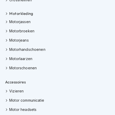
i
p
Motorkleding
b
a
Motorjassen
c
k
Motorbroeken
h
e
Motorjeans
l
m
Motorhandschoenen
e
n
Motorlaarzen
H
Motorschoenen
e
r
Accessoires
e
n
Vizieren
m
o
Motor communicatie
t
o
Motor headsets
r