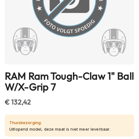
h
e
l
m
e
n
B
l
u
e
t
RAM Ram Tough-Claw 1" Ball
Ga
o
naar
o
W/X-Grip 7
t
het
h
begin
h
€ 132,42
van
e
l
de
m
afbeeldingen-
e
Thuisbezorging:
gallerij
n
Uitlopend model, deze maat is niet meer leverbaar.