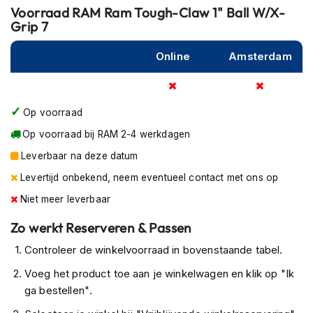
P
Voorraad
RAM Ram Tough-Claw 1" Ball W/X-
i
Grip 7
l
o
Online
Amsterdam
t
e
n
h
e
Op voorraad
l
Op voorraad bij RAM 2-4 werkdagen
m
e
Leverbaar na deze datum
n
Levertijd onbekend, neem eventueel contact met ons op
P
Niet meer leverbaar
i
n
Zo werkt Reserveren & Passen
l
o
Controleer de winkelvoorraad in bovenstaande tabel.
c
k
Voeg het product toe aan je winkelwagen en klik op "Ik
h
ga bestellen".
e
l