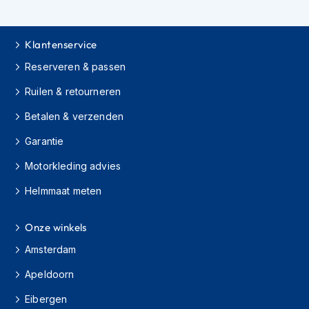
K
i
n
Klantenservice
d
e
Reserveren & passen
r
m
Ruilen & retourneren
o
t
Betalen & verzenden
o
r
Garantie
h
Motorkleding advies
e
l
Helmmaat meten
m
e
n
Onze winkels
S
Amsterdam
c
o
Apeldoorn
o
t
Eibergen