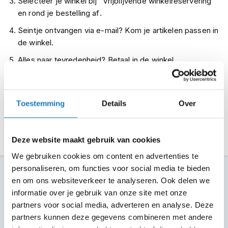
Selecteer je winkel bij "Vrijblijvende winkelreservering"
m
en rond je bestelling af.
e
n
Seintje ontvangen via e-mail? Kom je artikelen passen in
de winkel.
R
a
Alles naar tevredenheid? Betaal in de winkel.
c
e
Alles over Reserveren & Passen
h
e
Toestemming
Details
Over
l
m
e
n
Deze website maakt gebruik van cookies
R
We gebruiken cookies om content en advertenties te
e
personaliseren, om functies voor social media te bieden
100+ topmerken
t
en om ons websiteverkeer te analyseren. Ook delen we
r
compleet aanbod
o
informatie over je gebruik van onze site met onze
h
6 winkels in NL
partners voor social media, adverteren en analyse. Deze
e
altijd in de buurt
partners kunnen deze gegevens combineren met andere
l