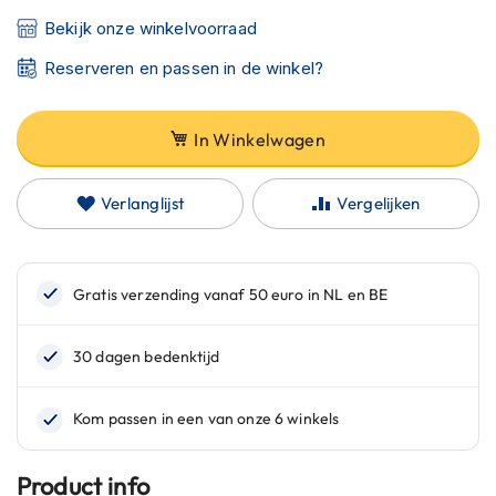
C
a
Bekijk onze winkelvoorraad
r
Reserveren en passen in de winkel?
b
o
n
h
In Winkelwagen
e
l
m
Verlanglijst
Vergelijken
e
n
E
n
d
u
r
o
h
e
l
m
Product info
e