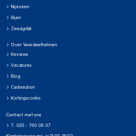
e
Nijeveen
r
h
Rijen
e
l
Zwaagdijk
m
e
n
Over Voordeelhelmen
B
Reviews
o
x
Vacatures
e
Blog
r
h
Cadeaubon
e
l
Kortingscodes
m
e
n
Contact met ons
F
T. 020 - 760 08 07
a
s