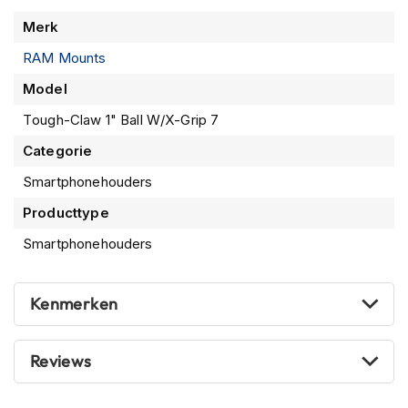
n
Meer
Merk
informatie
H
RAM Mounts
e
l
Model
m
e
Tough-Claw 1" Ball W/X-Grip 7
n
Categorie
m
e
Smartphonehouders
t
z
Producttype
o
n
Smartphonehouders
n
e
v
Kenmerken
i
z
i
Reviews
e
r