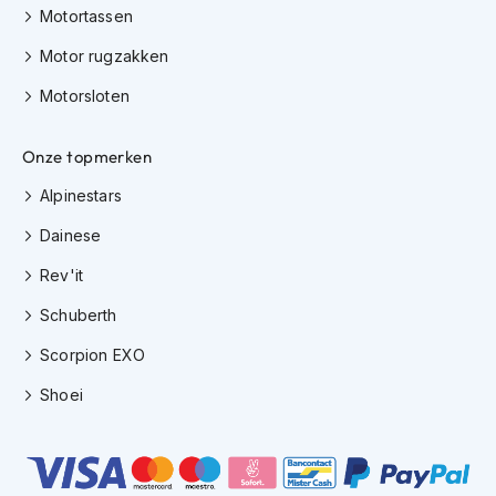
h
Motortassen
e
l
Motor rugzakken
m
e
Motorsloten
n
D
Onze topmerken
a
Alpinestars
m
e
Dainese
s
m
Rev'it
o
t
Schuberth
o
r
Scorpion EXO
h
e
Shoei
l
m
e
n