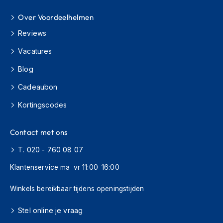
H
e
Over Voordeelhelmen
r
e
Reviews
n
s
Vacatures
c
o
Blog
o
Cadeaubon
t
e
Kortingscodes
r
h
e
Contact met ons
l
m
T. 020 - 760 08 07
e
n
Klantenservice ma–vr 11:00–16:00
D
Winkels bereikbaar tijdens openingstijden
a
m
Stel online je vraag
e
s