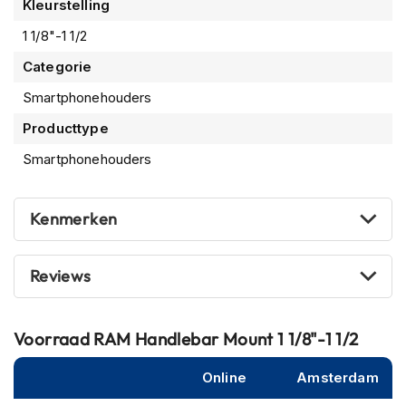
Kleurstelling
m
e
1 1/8"-1 1/2
n
Categorie
R
Smartphonehouders
a
c
Producttype
e
h
Smartphonehouders
e
l
m
Kenmerken
e
n
R
Reviews
e
t
r
Voorraad
RAM Handlebar Mount 1 1/8"-1 1/2
o
h
e
Online
Amsterdam
l