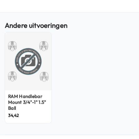
n
H
e
l
m
e
n
m
e
t
z
o
n
n
e
RAM Handlebar
v
Mount 3/4"-1" 1.5"
i
Ball
z
34,42
i
e
r