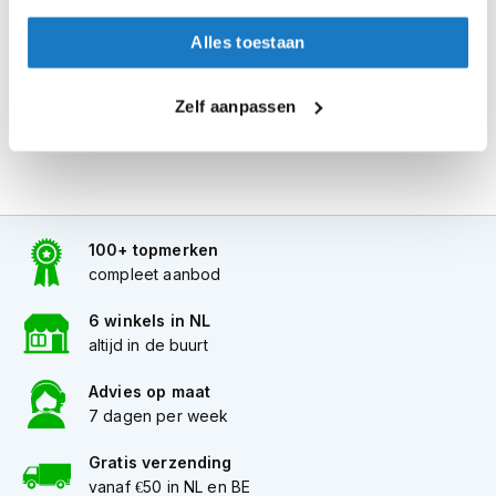
Alles naar tevredenheid? Betaal in de winkel.
i
p
Alles toestaan
Alles over Reserveren & Passen
b
a
c
Zelf aanpassen
k
h
e
l
m
e
n
100+ topmerken
compleet aanbod
H
e
6 winkels in NL
r
altijd in de buurt
e
n
Advies op maat
m
7 dagen per week
o
t
o
Gratis verzending
r
vanaf €50 in NL en BE