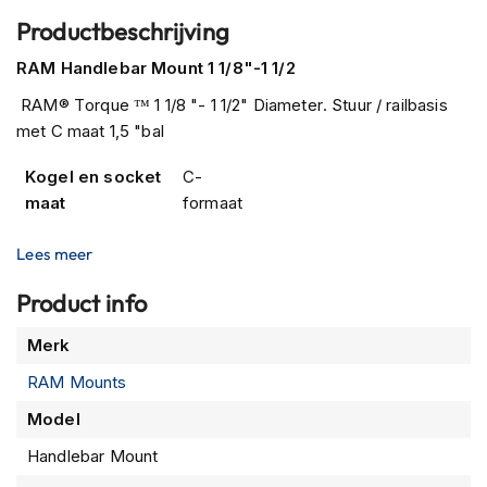
P
i
Productbeschrijving
l
o
RAM Handlebar Mount 1 1/8"-1 1/2
t
RAM® Torque ™ 1 1/8 "- 1 1/2" Diameter. Stuur / railbasis
e
n
met C maat 1,5 "bal
h
e
Kogel en socket
C-
l
maat
formaat
m
e
n
Lees meer
P
Product info
i
n
Meer
Merk
l
informatie
o
RAM Mounts
c
Model
k
h
Handlebar Mount
e
l