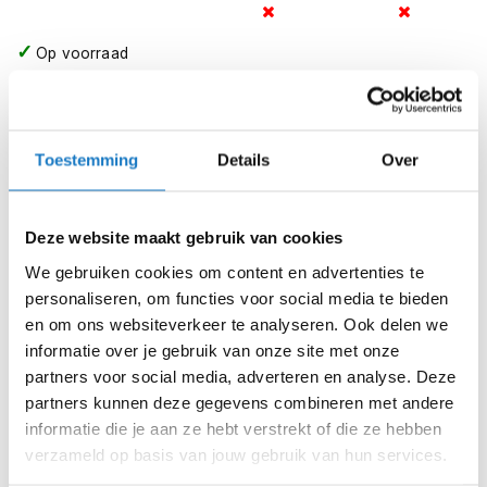
m
e
n
Op voorraad
Op voorraad bij RAM 2-4 werkdagen
S
t
Leverbaar na deze datum
i
l
Levertijd onbekend, neem eventueel contact met ons op
Toestemming
Details
Over
l
Niet meer leverbaar
e
m
Zo werkt Reserveren & Passen
o
Deze website maakt gebruik van cookies
t
Controleer de winkelvoorraad in bovenstaande tabel.
We gebruiken cookies om content en advertenties te
o
r
personaliseren, om functies voor social media te bieden
Voeg het product toe aan je winkelwagen en klik op "Ik
h
en om ons websiteverkeer te analyseren. Ook delen we
ga bestellen".
e
informatie over je gebruik van onze site met onze
l
Selecteer je winkel bij "Vrijblijvende winkelreservering"
partners voor social media, adverteren en analyse. Deze
m
en rond je bestelling af.
e
partners kunnen deze gegevens combineren met andere
n
informatie die je aan ze hebt verstrekt of die ze hebben
Seintje ontvangen via e-mail? Kom je artikelen passen in
verzameld op basis van jouw gebruik van hun services.
de winkel.
F
l