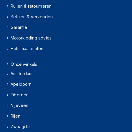
h
Ruilen & retourneren
i
o
Betalen & verzenden
n
h
Garantie
e
l
Motorkleding advies
m
Helmmaat meten
e
n
Onze winkels
V
e
Amsterdam
s
p
Apeldoorn
a
h
Eibergen
e
l
Nijeveen
m
Rijen
e
n
Zwaagdijk