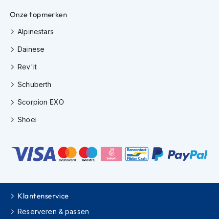
e
r
Onze topmerken
h
e
Alpinestars
l
m
Dainese
e
Rev'it
n
Schuberth
B
o
Scorpion EXO
x
e
Shoei
r
h
e
l
m
e
n
Klantenservice
F
a
Reserveren & passen
s