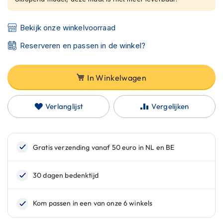
C
a
r
Bekijk onze winkelvoorraad
b
o
Reserveren en passen in de winkel?
n
h
e
In Winkelwagen
l
m
e
Verlanglijst
Vergelijken
n
E
n
d
u
r
o
h
e
l
m
e