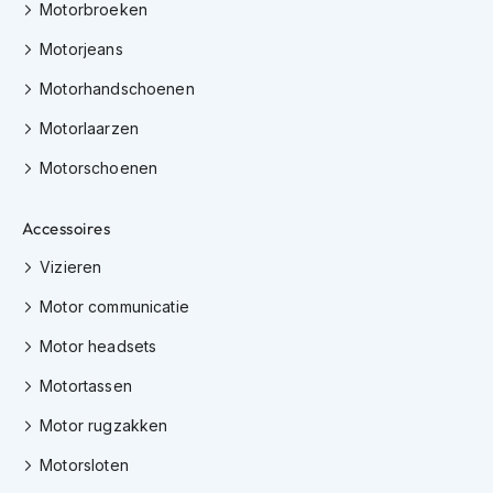
Motorbroeken
K
i
Motorjeans
n
d
Motorhandschoenen
e
r
Motorlaarzen
m
o
Motorschoenen
t
o
r
Accessoires
h
Vizieren
e
l
Motor communicatie
m
e
Motor headsets
n
Motortassen
S
c
Motor rugzakken
o
o
Motorsloten
t