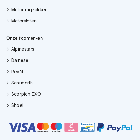
h
e
Motor rugzakken
l
m
Motorsloten
e
n
Onze topmerken
D
Alpinestars
a
m
Dainese
e
s
Rev'it
m
o
Schuberth
t
o
Scorpion EXO
r
h
Shoei
e
l
m
e
n