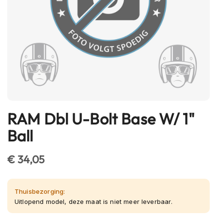
h
e
l
m
e
n
B
l
u
e
t
RAM Dbl U-Bolt Base W/ 1"
Ga
o
naar
o
Ball
t
het
h
begin
h
€ 34,05
van
e
l
de
m
afbeeldingen-
e
Thuisbezorging:
gallerij
n
Uitlopend model, deze maat is niet meer leverbaar.