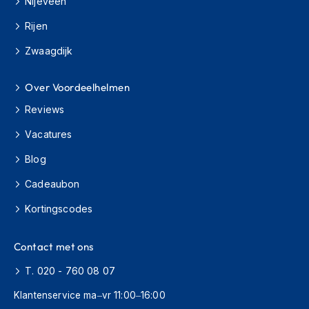
Nijeveen
e
r
Rijen
h
e
Zwaagdijk
l
m
e
Over Voordeelhelmen
n
Reviews
B
Vacatures
o
x
Blog
e
r
Cadeaubon
h
e
Kortingscodes
l
m
e
Contact met ons
n
T. 020 - 760 08 07
F
a
Klantenservice ma–vr 11:00–16:00
s