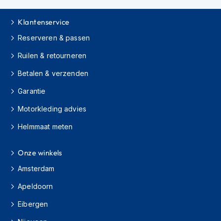
K
i
Klantenservice
n
d
Reserveren & passen
e
r
Ruilen & retourneren
m
o
Betalen & verzenden
t
Garantie
o
r
Motorkleding advies
h
e
Helmmaat meten
l
m
e
Onze winkels
n
Amsterdam
S
c
Apeldoorn
o
Eibergen
o
t