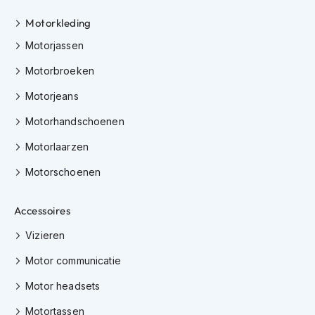
i
Motorkleding
p
b
Motorjassen
a
c
Motorbroeken
k
h
Motorjeans
e
l
Motorhandschoenen
m
e
Motorlaarzen
n
Motorschoenen
H
e
Accessoires
r
e
Vizieren
n
m
Motor communicatie
o
t
Motor headsets
o
r
Motortassen