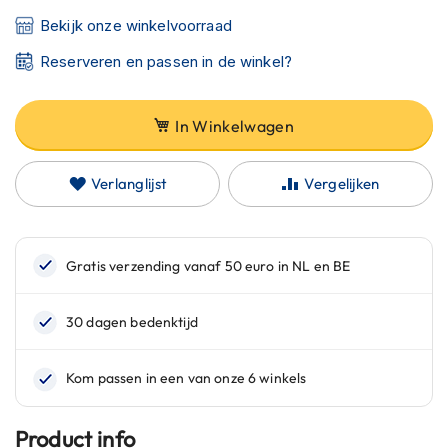
C
a
Bekijk onze winkelvoorraad
r
Reserveren en passen in de winkel?
b
o
n
h
In Winkelwagen
e
l
m
Verlanglijst
Vergelijken
e
n
E
n
d
u
r
o
h
e
l
m
Product info
e