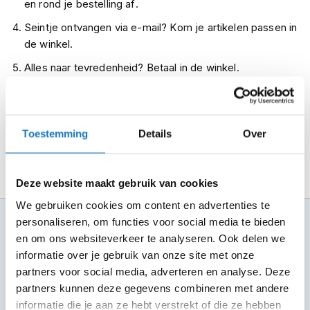
en rond je bestelling af.
m
e
Seintje ontvangen via e-mail? Kom je artikelen passen in
n
de winkel.
R
Alles naar tevredenheid? Betaal in de winkel.
a
c
Alles over Reserveren & Passen
e
h
e
Toestemming
Details
Over
l
m
e
n
Deze website maakt gebruik van cookies
We gebruiken cookies om content en advertenties te
R
100+ topmerken
personaliseren, om functies voor social media te bieden
e
t
compleet aanbod
en om ons websiteverkeer te analyseren. Ook delen we
r
informatie over je gebruik van onze site met onze
o
6 winkels in NL
partners voor social media, adverteren en analyse. Deze
h
altijd in de buurt
e
partners kunnen deze gegevens combineren met andere
l
informatie die je aan ze hebt verstrekt of die ze hebben
Advies op maat