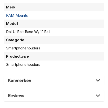
n
Meer
Merk
informatie
H
RAM Mounts
e
l
Model
m
e
Dbl U-Bolt Base W/ 1" Ball
n
Categorie
m
e
Smartphonehouders
t
z
Producttype
o
n
Smartphonehouders
n
e
v
Kenmerken
i
z
i
Reviews
e
r