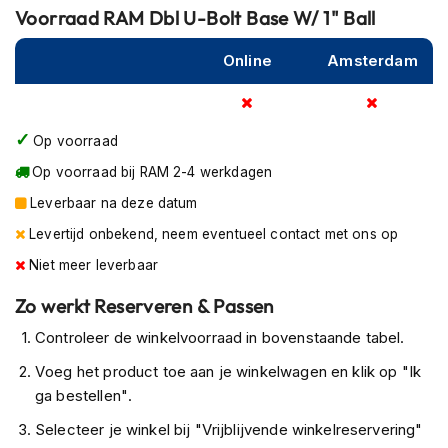
P
Voorraad
RAM Dbl U-Bolt Base W/ 1" Ball
i
l
Online
Amsterdam
o
t
e
n
h
Op voorraad
e
Op voorraad bij RAM 2-4 werkdagen
l
m
Leverbaar na deze datum
e
n
Levertijd onbekend, neem eventueel contact met ons op
Niet meer leverbaar
P
i
Zo werkt Reserveren & Passen
n
l
Controleer de winkelvoorraad in bovenstaande tabel.
o
c
Voeg het product toe aan je winkelwagen en klik op "Ik
k
ga bestellen".
h
e
Selecteer je winkel bij "Vrijblijvende winkelreservering"
l