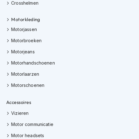
Crosshelmen
i
p
b
Motorkleding
a
c
Motorjassen
k
h
Motorbroeken
e
Motorjeans
l
m
Motorhandschoenen
e
n
Motorlaarzen
H
Motorschoenen
e
r
e
Accessoires
n
m
Vizieren
o
t
Motor communicatie
o
r
Motor headsets