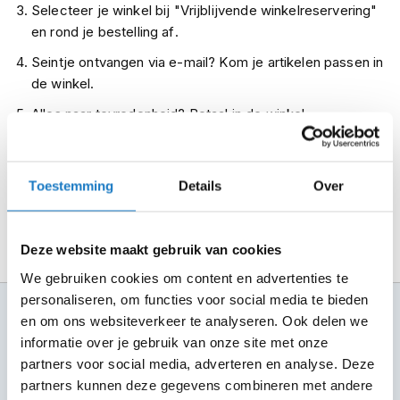
Selecteer je winkel bij "Vrijblijvende winkelreservering"
m
e
en rond je bestelling af.
n
Seintje ontvangen via e-mail? Kom je artikelen passen in
R
de winkel.
a
Alles naar tevredenheid? Betaal in de winkel.
c
e
Alles over Reserveren & Passen
h
e
l
Toestemming
Details
Over
m
e
n
Deze website maakt gebruik van cookies
R
We gebruiken cookies om content en advertenties te
e
personaliseren, om functies voor social media te bieden
t
100+ topmerken
r
en om ons websiteverkeer te analyseren. Ook delen we
compleet aanbod
o
informatie over je gebruik van onze site met onze
h
partners voor social media, adverteren en analyse. Deze
6 winkels in NL
e
partners kunnen deze gegevens combineren met andere
altijd in de buurt
l