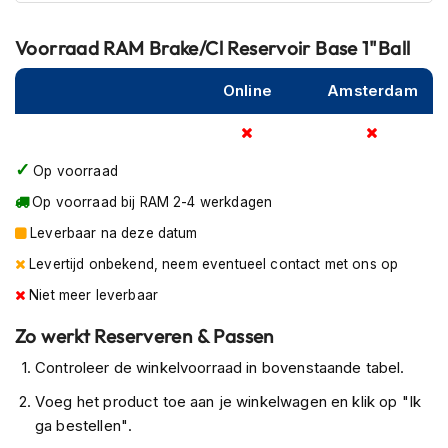
P
i
l
Voorraad
RAM Brake/Cl Reservoir Base 1"Ball
o
t
Online
Amsterdam
e
n
h
e
Op voorraad
l
m
Op voorraad bij RAM 2-4 werkdagen
e
n
Leverbaar na deze datum
Levertijd onbekend, neem eventueel contact met ons op
P
i
Niet meer leverbaar
n
l
Zo werkt Reserveren & Passen
o
c
Controleer de winkelvoorraad in bovenstaande tabel.
k
Voeg het product toe aan je winkelwagen en klik op "Ik
h
e
ga bestellen".
l