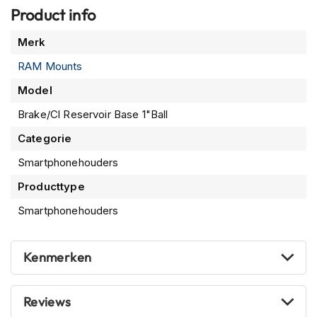
n
Product info
Meer
H
Merk
e
informatie
l
RAM Mounts
m
Model
e
n
Brake/Cl Reservoir Base 1"Ball
m
e
Categorie
t
z
Smartphonehouders
o
n
Producttype
n
Smartphonehouders
e
v
i
z
Kenmerken
i
e
r
Reviews