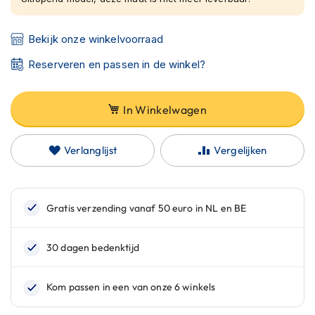
C
a
r
Bekijk onze winkelvoorraad
b
o
Reserveren en passen in de winkel?
n
h
e
In Winkelwagen
l
m
e
Verlanglijst
Vergelijken
n
E
n
d
u
r
o
h
e
l
m
e