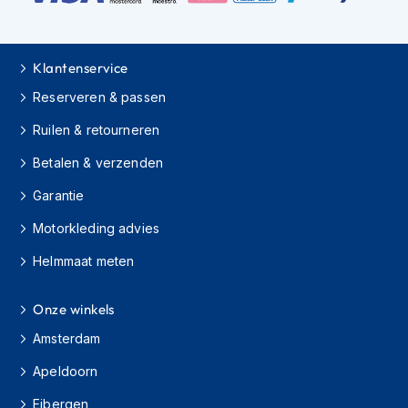
K
i
n
d
Klantenservice
e
Reserveren & passen
r
m
Ruilen & retourneren
o
t
Betalen & verzenden
o
r
Garantie
h
e
Motorkleding advies
l
m
Helmmaat meten
e
n
Onze winkels
S
Amsterdam
c
o
Apeldoorn
o
t
Eibergen