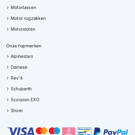
h
e
Motortassen
l
Motor rugzakken
m
e
Motorsloten
n
D
Onze topmerken
a
m
Alpinestars
e
s
Dainese
m
o
Rev'it
t
o
Schuberth
r
h
Scorpion EXO
e
Shoei
l
m
e
n