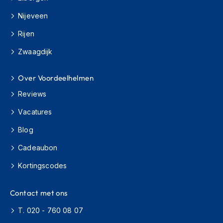
e
r
Nijeveen
h
e
Rijen
l
m
Zwaagdijk
e
n
Over Voordeelhelmen
B
Reviews
o
x
Vacatures
e
r
Blog
h
e
Cadeaubon
l
m
Kortingscodes
e
n
Contact met ons
F
T. 020 - 760 08 07
a
s