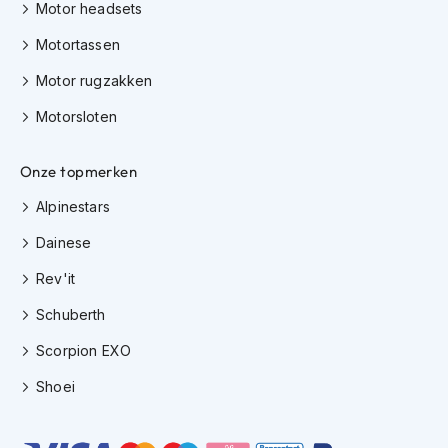
h
Motor headsets
e
l
Motortassen
m
Motor rugzakken
e
n
Motorsloten
D
a
Onze topmerken
m
e
Alpinestars
s
m
Dainese
o
t
Rev'it
o
r
Schuberth
h
e
Scorpion EXO
l
m
Shoei
e
n