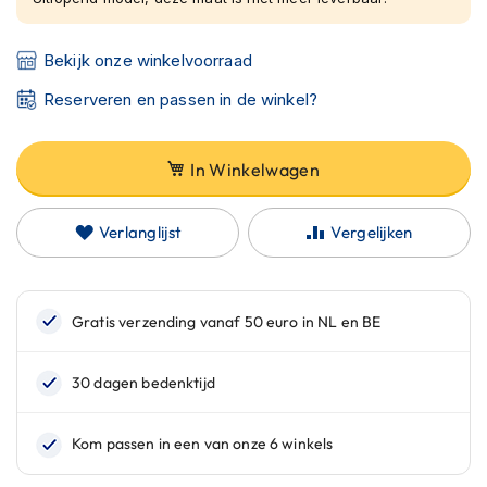
C
a
r
Bekijk onze winkelvoorraad
b
o
Reserveren en passen in de winkel?
n
h
e
In Winkelwagen
l
m
e
Verlanglijst
Vergelijken
n
E
n
d
u
r
o
h
e
l
m
e