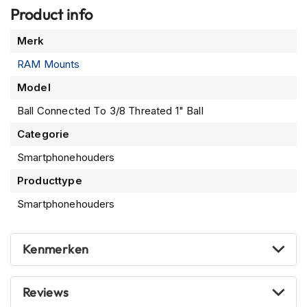
n
Product info
Meer
H
Merk
e
informatie
l
RAM Mounts
m
Model
e
n
Ball Connected To 3/8 Threated 1" Ball
m
e
Categorie
t
z
Smartphonehouders
o
n
Producttype
n
Smartphonehouders
e
v
i
z
Kenmerken
i
e
r
Reviews