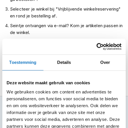
m
Selecteer je winkel bij "Vrijblijvende winkelreservering"
e
n
en rond je bestelling af.
Seintje ontvangen via e-mail? Kom je artikelen passen in
R
a
de winkel.
c
Alles naar tevredenheid? Betaal in de winkel.
e
h
Alles over Reserveren & Passen
e
l
Toestemming
Details
Over
m
e
n
Deze website maakt gebruik van cookies
R
e
We gebruiken cookies om content en advertenties te
t
personaliseren, om functies voor social media te bieden
r
100+ topmerken
en om ons websiteverkeer te analyseren. Ook delen we
o
compleet aanbod
informatie over je gebruik van onze site met onze
h
e
partners voor social media, adverteren en analyse. Deze
6 winkels in NL
l
partners kunnen deze gegevens combineren met andere