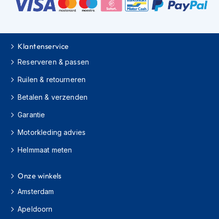
K
i
n
d
e
Klantenservice
r
Reserveren & passen
m
o
Ruilen & retourneren
t
o
Betalen & verzenden
r
h
Garantie
e
l
Motorkleding advies
m
e
Helmmaat meten
n
S
Onze winkels
c
Amsterdam
o
o
Apeldoorn
t