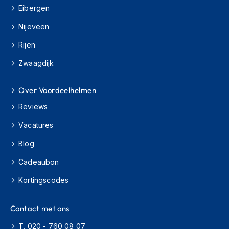
e
Eibergen
r
h
Nijeveen
e
l
Rijen
m
e
Zwaagdijk
n
Over Voordeelhelmen
B
o
Reviews
x
e
Vacatures
r
h
Blog
e
l
Cadeaubon
m
e
Kortingscodes
n
F
Contact met ons
a
T. 020 - 760 08 07
s