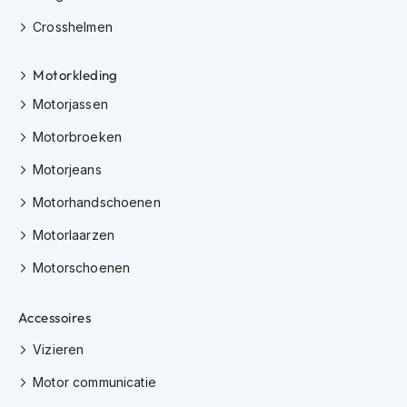
i
Crosshelmen
p
b
a
Motorkleding
c
k
Motorjassen
h
e
Motorbroeken
l
m
Motorjeans
e
Motorhandschoenen
n
Motorlaarzen
H
e
Motorschoenen
r
e
n
Accessoires
m
o
Vizieren
t
o
Motor communicatie
r