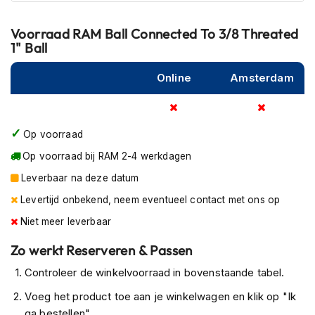
P
i
l
Voorraad
RAM Ball Connected To 3/8 Threated
o
1" Ball
t
e
Online
Amsterdam
n
h
e
l
Op voorraad
m
e
Op voorraad bij RAM 2-4 werkdagen
n
Leverbaar na deze datum
P
Levertijd onbekend, neem eventueel contact met ons op
i
n
Niet meer leverbaar
l
o
Zo werkt Reserveren & Passen
c
k
Controleer de winkelvoorraad in bovenstaande tabel.
h
Voeg het product toe aan je winkelwagen en klik op "Ik
e
l
ga bestellen".