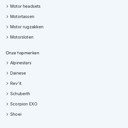
h
Motor headsets
e
l
Motortassen
m
e
Motor rugzakken
n
Motorsloten
D
a
m
Onze topmerken
e
s
Alpinestars
m
o
Dainese
t
o
Rev'it
r
Schuberth
h
e
Scorpion EXO
l
m
Shoei
e
n