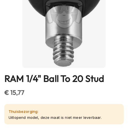
h
e
l
m
e
n
B
l
u
e
t
o
o
RAM 1/4" Ball To 20 Stud
Ga
t
naar
h
het
€ 15,77
h
e
begin
l
van
m
de
Thuisbezorging:
e
afbeeldingen-
Uitlopend model, deze maat is niet meer leverbaar.
n
gallerij