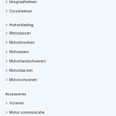
Integraalhelmen
i
p
Crosshelmen
b
a
c
Motorkleding
k
Motorjassen
h
e
Motorbroeken
l
m
Motorjeans
e
n
Motorhandschoenen
H
Motorlaarzen
e
r
Motorschoenen
e
n
m
Accessoires
o
t
Vizieren
o
Motor communicatie
r