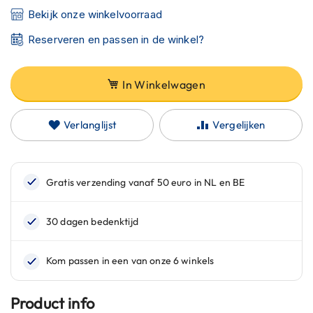
C
Bekijk onze winkelvoorraad
a
r
Reserveren en passen in de winkel?
b
o
n
h
In Winkelwagen
e
l
m
Verlanglijst
Vergelijken
e
n
E
n
d
u
r
o
h
e
l
m
Product info
e