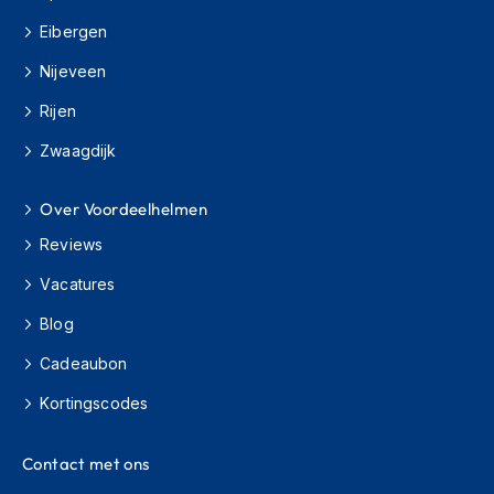
e
r
Eibergen
h
e
Nijeveen
l
m
Rijen
e
Zwaagdijk
n
B
Over Voordeelhelmen
o
x
Reviews
e
r
Vacatures
h
e
Blog
l
m
Cadeaubon
e
Kortingscodes
n
F
Contact met ons
a
s