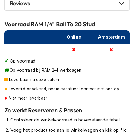
P
Reviews
i
l
o
Voorraad
RAM 1/4" Ball To 20 Stud
t
e
n
Online
Amsterdam
h
e
l
m
Op voorraad
e
n
Op voorraad bij RAM 2-4 werkdagen
Leverbaar na deze datum
P
i
Levertijd onbekend, neem eventueel contact met ons op
n
l
Niet meer leverbaar
o
Zo werkt Reserveren & Passen
c
k
Controleer de winkelvoorraad in bovenstaande tabel.
h
e
Voeg het product toe aan je winkelwagen en klik op "Ik
l