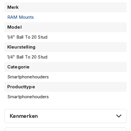
n
Meer
Merk
informatie
H
RAM Mounts
e
l
Model
m
1/4" Ball To 20 Stud
e
n
Kleurstelling
m
e
1/4" Ball To 20 Stud
t
z
Categorie
o
Smartphonehouders
n
n
Producttype
e
v
Smartphonehouders
i
z
i
Kenmerken
e
r