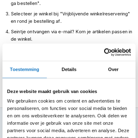
ga bestellen".
m
e
Selecteer je winkel bij "Vrijblijvende winkelreservering"
n
en rond je bestelling af.
R
Seintje ontvangen via e-mail? Kom je artikelen passen in
a
de winkel.
c
e
Alles naar tevredenheid? Betaal in de winkel.
h
e
Alles over Reserveren & Passen
l
m
Toestemming
Details
Over
e
n
Deze website maakt gebruik van cookies
R
e
We gebruiken cookies om content en advertenties te
t
personaliseren, om functies voor social media te bieden
r
en om ons websiteverkeer te analyseren. Ook delen we
o
100+ topmerken
h
informatie over je gebruik van onze site met onze
compleet aanbod
e
partners voor social media, adverteren en analyse. Deze
l
6 winkels in NL
partners kunnen deze gegevens combineren met andere