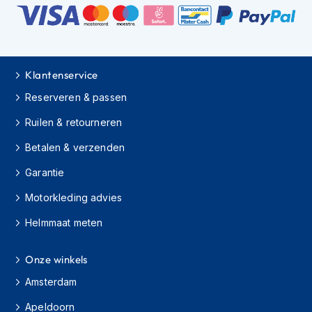
K
i
n
d
e
Klantenservice
r
m
Reserveren & passen
o
t
Ruilen & retourneren
o
r
Betalen & verzenden
h
e
Garantie
l
m
Motorkleding advies
e
n
Helmmaat meten
S
Onze winkels
c
o
Amsterdam
o
t
Apeldoorn