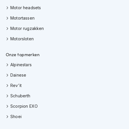
e
r
Motor headsets
h
e
Motortassen
l
Motor rugzakken
m
e
Motorsloten
n
B
Onze topmerken
o
x
Alpinestars
e
r
Dainese
h
e
Rev'it
l
m
Schuberth
e
n
Scorpion EXO
Shoei
F
a
s