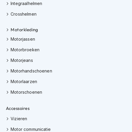
Integraalhelmen
K
i
Crosshelmen
n
d
e
Motorkleding
r
m
Motorjassen
o
t
Motorbroeken
o
Motorjeans
r
h
Motorhandschoenen
e
l
Motorlaarzen
m
e
Motorschoenen
n
S
Accessoires
c
o
Vizieren
o
t
Motor communicatie