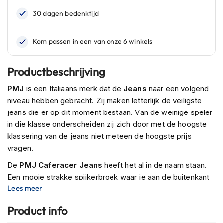
n
H
e
l
m
e
Productbeschrijving
n
m
PMJ
is een Italiaans merk dat de
Jeans
naar een volgend
e
niveau hebben gebracht. Zij maken letterlijk de veiligste
t
z
jeans die er op dit moment bestaan. Van de weinige speler
o
in die klasse onderscheiden zij zich door met de hoogste
n
klassering van de jeans niet meteen de hoogste prijs
n
vragen.
e
v
De
PMJ Caferacer Jeans
heeft het al in de naam staan.
i
Een mooie strakke spijkerbroek waar je aan de buitenkant
z
i
Lees meer
eigenlijk niet aan afziet dat het een motorbroek betreft. De
e
broek is heeft een mooie authentieke retrolook.
r
Product info
Een geweldige en
sterke jeans
die alle facetten bevat die