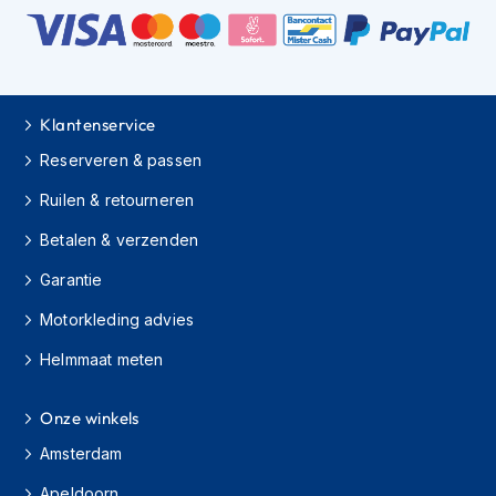
h
i
o
n
h
e
Klantenservice
l
Reserveren & passen
m
e
Ruilen & retourneren
n
Betalen & verzenden
V
e
Garantie
s
p
Motorkleding advies
a
h
Helmmaat meten
e
l
m
Onze winkels
e
Amsterdam
n
Apeldoorn