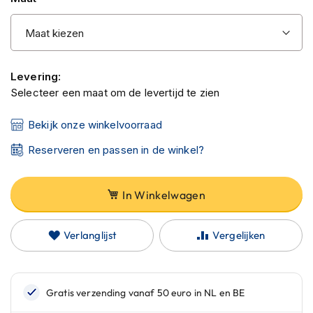
C
a
r
b
o
n
Levering:
h
Selecteer een maat om de levertijd te zien
e
l
m
Bekijk onze winkelvoorraad
e
n
Reserveren en passen in de winkel?
E
n
In Winkelwagen
d
u
r
Verlanglijst
Vergelijken
o
h
e
l
m
e