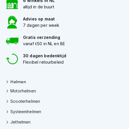
6 winkels in NL
h
altijd in de buurt
e
l
m
Advies op maat
e
7 dagen per week
n
Gratis verzending
D
vanaf €50 in NL en BE
a
m
30 dagen bedenktijd
e
s
Flexibel retourbeleid
m
o
t
Helmen
o
r
Motorhelmen
h
e
Scooterhelmen
l
m
Systeemhelmen
e
Jethelmen
n