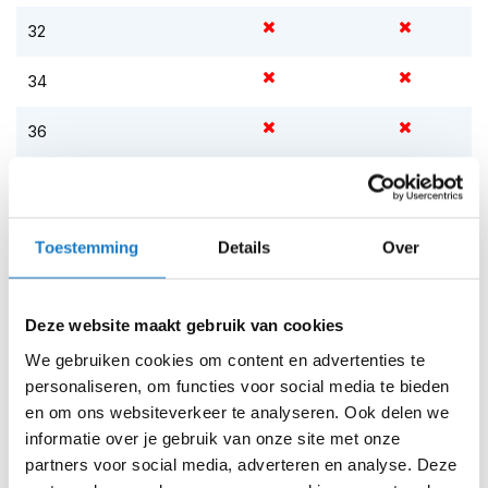
m
e
32
n
34
S
t
36
i
l
l
38
e
m
Op voorraad
o
Toestemming
Details
Over
t
Op voorraad bij PMJ 2-4 werkdagen
o
r
Leverbaar na deze datum
h
Deze website maakt gebruik van cookies
Levertijd onbekend, neem eventueel contact met ons op
e
l
We gebruiken cookies om content en advertenties te
Niet meer leverbaar
m
personaliseren, om functies voor social media te bieden
e
Zo werkt Reserveren & Passen
en om ons websiteverkeer te analyseren. Ook delen we
n
informatie over je gebruik van onze site met onze
Controleer de winkelvoorraad in bovenstaande tabel.
F
partners voor social media, adverteren en analyse. Deze
Voeg het product toe aan je winkelwagen en klik op "Ik
l