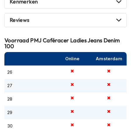
Kenmerken
m
e
n
Reviews
R
a
c
Voorraad
PMJ Caféracer Ladies Jeans Denim
e
100
h
e
Online
Amsterdam
l
m
e
26
n
27
R
e
28
t
r
o
29
h
e
30
l