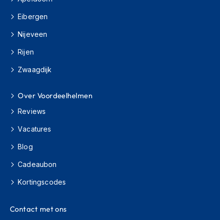
H
e
Eibergen
r
e
Nijeveen
n
s
Rijen
c
o
Zwaagdijk
o
t
Over Voordeelhelmen
e
r
Reviews
h
e
Vacatures
l
m
Blog
e
n
Cadeaubon
D
Kortingscodes
a
m
Contact met ons
e
s