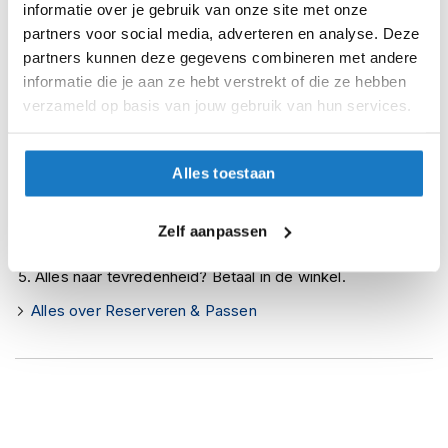
informatie over je gebruik van onze site met onze
i
partners voor social media, adverteren en analyse. Deze
Zo werkt Reserveren & Passen
p
b
partners kunnen deze gegevens combineren met andere
Controleer de winkelvoorraad in bovenstaande tabel.
a
informatie die je aan ze hebt verstrekt of die ze hebben
c
Voeg het product toe aan je winkelwagen en klik op "Ik
verzameld op basis van jouw gebruik van hun services.
k
ga bestellen".
h
e
Selecteer je winkel bij "Vrijblijvende winkelreservering"
l
Alles toestaan
en rond je bestelling af.
m
e
Seintje ontvangen via e-mail? Kom je artikelen passen in
n
Zelf aanpassen
de winkel.
H
Alles naar tevredenheid? Betaal in de winkel.
e
r
Alles over Reserveren & Passen
e
n
m
o
t
o
r