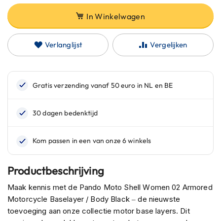
n
In Winkelwagen
H
e
Verlanglijst
Vergelijken
l
m
e
n
m
e
t
z
o
n
n
e
v
i
Productbeschrijving
z
i
Maak kennis met de Pando Moto Shell Women 02 Armored
e
Motorcycle Baselayer / Body Black – de nieuwste
r
toevoeging aan onze collectie motor base layers. Dit