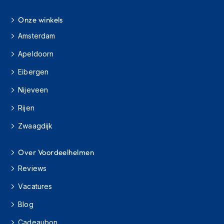
H
e
Onze winkels
r
e
Amsterdam
n
s
Apeldoorn
c
o
Eibergen
o
t
Nijeveen
e
r
Rijen
h
Zwaagdijk
e
l
m
Over Voordeelhelmen
e
n
Reviews
D
Vacatures
a
m
Blog
e
s
Cadeaubon