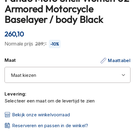
C
naar
Armored Motorcycle
a
het
r
Baselayer / body Black
begin
b
o
van
n
de
260,10
h
afbeeldingen-
e
Normale prijs
289,-
-10%
gallerij
l
m
e
Maat
Maattabel
n
E
n
d
u
Levering:
r
Selecteer een maat om de levertijd te zien
o
h
Bekijk onze winkelvoorraad
e
l
Reserveren en passen in de winkel?
m
e