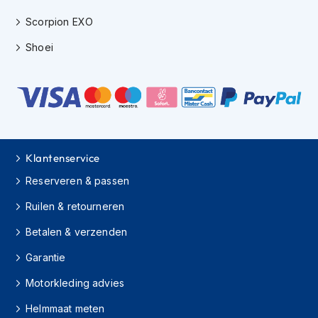
h
Scorpion EXO
i
o
Shoei
n
h
e
l
m
e
n
Klantenservice
V
e
Reserveren & passen
s
p
Ruilen & retourneren
a
h
Betalen & verzenden
e
l
Garantie
m
e
Motorkleding advies
n
Helmmaat meten