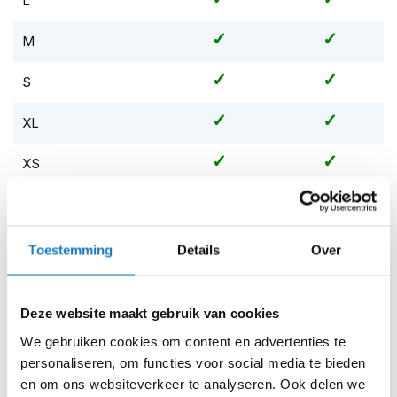
L
m
veiligheid en stijl belangrijk vinden. Deze base layer biedt
e
n
een nieuwe standaard in motorbescherming.
M
Bestel de Pando Moto Shell Women 02 Armored
S
S
t
Motorcycle Baselayer / Body Black vandaag nog in onze
i
online shop en ervaar de toekomst van motoruitrusting.
XL
l
l
e
XS
m
o
XXL
t
o
r
XXXL
Toestemming
Details
Over
h
e
Op voorraad
l
m
Op voorraad bij Pando Moto 5-8 werkdagen
Deze website maakt gebruik van cookies
e
Leverbaar na deze datum
We gebruiken cookies om content en advertenties te
n
personaliseren, om functies voor social media te bieden
Levertijd onbekend, neem eventueel contact met ons op
F
en om ons websiteverkeer te analyseren. Ook delen we
l
Niet meer leverbaar