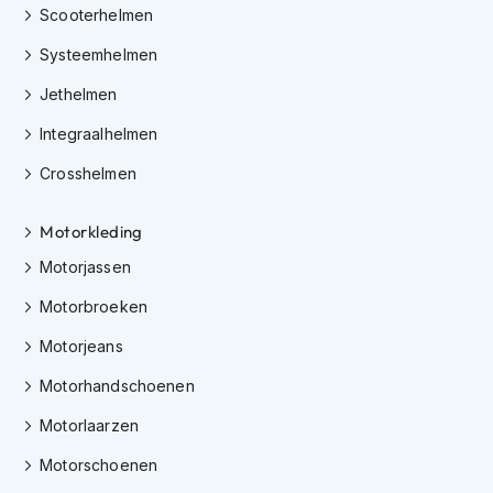
Scooterhelmen
K
i
Systeemhelmen
n
d
Jethelmen
e
r
Integraalhelmen
m
o
Crosshelmen
t
o
r
Motorkleding
h
Motorjassen
e
l
Motorbroeken
m
e
Motorjeans
n
Motorhandschoenen
S
c
Motorlaarzen
o
o
Motorschoenen
t