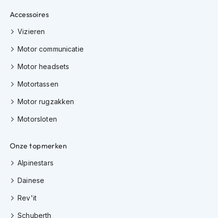
e
r
Accessoires
h
e
Vizieren
l
m
Motor communicatie
e
Motor headsets
n
Motortassen
B
o
Motor rugzakken
x
e
Motorsloten
r
h
e
Onze topmerken
l
m
Alpinestars
e
n
Dainese
F
Rev'it
a
Schuberth
s