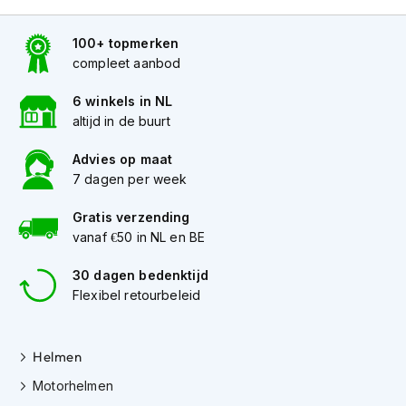
h
e
l
100+ topmerken
m
compleet aanbod
e
n
6 winkels in NL
altijd in de buurt
D
a
Advies op maat
m
e
7 dagen per week
s
m
Gratis verzending
o
vanaf €50 in NL en BE
t
o
30 dagen bedenktijd
r
Flexibel retourbeleid
h
e
l
m
Helmen
e
n
Motorhelmen