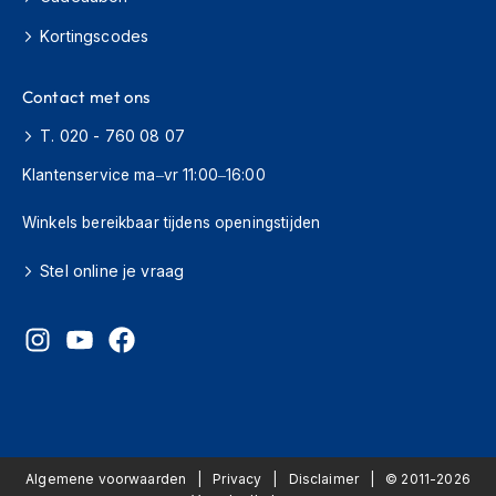
s
Kortingscodes
c
o
o
Contact met ons
t
e
T. 020 - 760 08 07
r
h
Klantenservice ma–vr 11:00–16:00
e
l
Winkels bereikbaar tijdens openingstijden
m
e
n
Stel online je vraag
K
i
n
d
e
r
s
c
Algemene voorwaarden
o
Privacy
Disclaimer
© 2011-2026