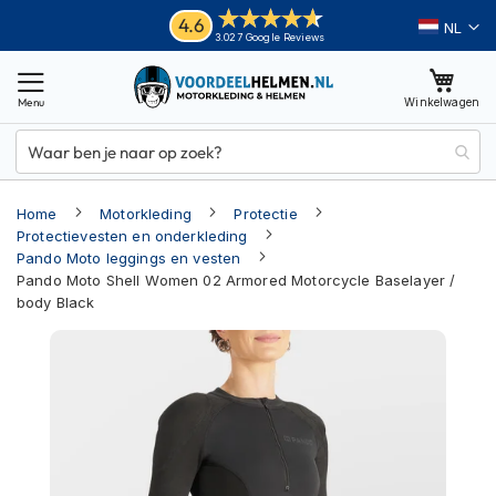
Ga
Helmen
4.6
Taal
3.027 Google Reviews
naar
M
de
o
inhoud
Winkelwagen
t
o
r
h
e
Home
Motorkleding
Protectie
l
m
Protectievesten en onderkleding
e
Pando Moto leggings en vesten
n
Pando Moto Shell Women 02 Armored Motorcycle Baselayer /
body Black
A
Ga
d
v
naar
e
het
n
einde
t
van
u
r
de
e