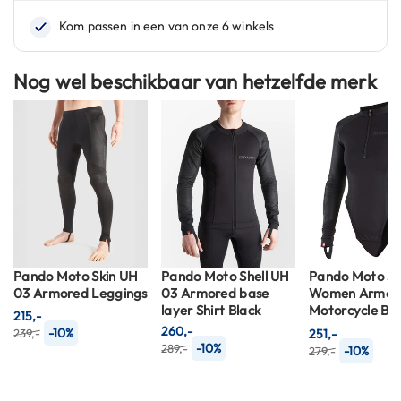
n
H
e
Nog wel beschikbaar van hetzelfde merk
l
m
e
n
m
e
t
z
o
n
n
e
Pando Moto Skin UH
Pando Moto Shell UH
Pando Moto Sh
v
03 Armored Leggings
03 Armored base
Women Armor
i
layer Shirt Black
Motorcycle Ba
215,-
z
/ Body Black
260,-
-10%
239,-
251,-
i
-10%
289,-
-10%
279,-
e
r