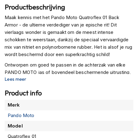
P
Productbeschrijving
i
l
Maak kennis met het Pando Moto Quatroflex 01 Back
o
Armor - de ultieme verdediger van je epische rit! Dit
t
e
vierlaags wonder is gemaakt om de meest intense
n
schokken te weerstaan, dankzij de speciaal vervaardigde
h
mix van nitriet en polynorbornene rubber. Het is alsof je rug
e
l
wordt beschermd door een superkrachtig schild!
m
Ontworpen om goed te passen in de achterzak van elke
e
n
PANDO MOTO jas of bovendeel beschermende uitrusting,
Lees meer
deze rugprotector beschermt je run als je ooit onverhoopt
P
een val maakt met jouw motor. Met de CE-goedgekeurde
i
Product info
CB-bescherming (centrale rugbescherming),
n
l
gecertificeerd volgens de EN1621-2:2014-norm, kun je er
Meer
Merk
o
zeker van zijn dat je de hoogste beschermingscapaciteit
informatie
c
Pando Moto
hebt die beschikbaar is - niveau 2!
k
h
Model
Met een lengte van 44 cm, een breedte van 22 cm en een
e
dikte van slechts 2 cm is deze rugbeschermer de perfecte
Quatroflex 01
l