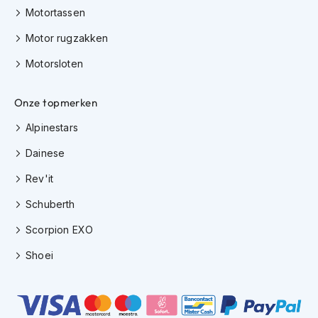
e
Motortassen
r
h
Motor rugzakken
e
l
Motorsloten
m
e
n
Onze topmerken
B
Alpinestars
o
x
Dainese
e
Rev'it
r
h
Schuberth
e
l
Scorpion EXO
m
e
Shoei
n
F
a
s