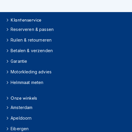
h
i
o
Klantenservice
n
h
Reserveren & passen
e
l
Ruilen & retourneren
m
e
Betalen & verzenden
n
Garantie
V
e
Motorkleding advies
s
Helmmaat meten
p
a
h
Onze winkels
e
l
Amsterdam
m
e
Apeldoorn
n
Eibergen