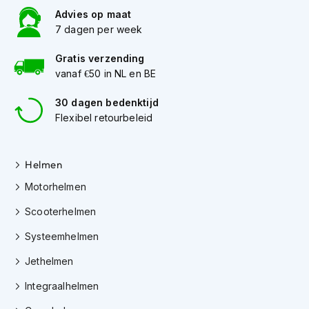
h
Advies op maat
e
7 dagen per week
l
m
e
Gratis verzending
n
vanaf €50 in NL en BE
D
30 dagen bedenktijd
a
Flexibel retourbeleid
m
e
s
m
Helmen
o
Motorhelmen
t
o
Scooterhelmen
r
h
Systeemhelmen
e
l
Jethelmen
m
e
Integraalhelmen
n