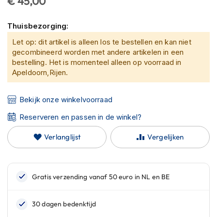
€ 45,00
C
van
a
de
r
Thuisbezorging:
afbeeldingen-
b
gallerij
o
Let op: dit artikel is alleen los te bestellen en kan niet
n
gecombineerd worden met andere artikelen in een
h
bestelling. Het is momenteel alleen op voorraad in
e
Apeldoorn,Rijen.
l
m
e
Bekijk onze winkelvoorraad
n
Reserveren en passen in de winkel?
E
n
Verlanglijst
Vergelijken
d
u
r
o
h
e
l
m
e