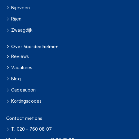
H
e
Nijeveen
r
Rijen
e
n
Zwaagdijk
s
c
o
Over Voordeelhelmen
o
t
Reviews
e
r
Vacatures
h
e
Blog
l
Cadeaubon
m
e
Kortingscodes
n
D
Contact met ons
a
m
T. 020 - 760 08 07
e
s