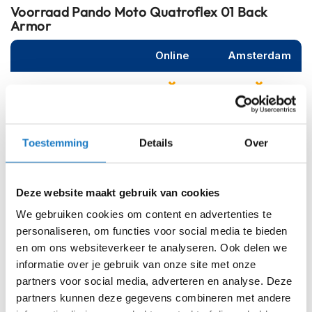
m
Voorraad
Pando Moto Quatroflex 01 Back
e
Armor
n
Online
Amsterdam
S
t
i
l
l
Op voorraad
e
m
Op voorraad bij Pando Moto 5-8 werkdagen
Toestemming
Details
Over
o
Leverbaar na deze datum
t
o
Levertijd onbekend, neem eventueel contact met ons op
r
Deze website maakt gebruik van cookies
Niet meer leverbaar
h
We gebruiken cookies om content en advertenties te
e
Zo werkt Reserveren & Passen
l
personaliseren, om functies voor social media te bieden
m
en om ons websiteverkeer te analyseren. Ook delen we
Controleer de winkelvoorraad in bovenstaande tabel.
e
informatie over je gebruik van onze site met onze
n
Voeg het product toe aan je winkelwagen en klik op "Ik
partners voor social media, adverteren en analyse. Deze
ga bestellen".
F
partners kunnen deze gegevens combineren met andere
l