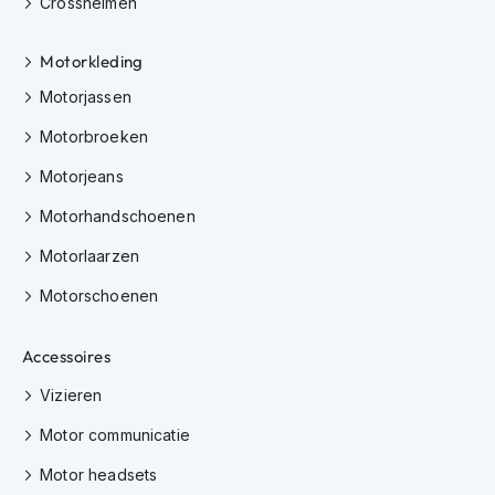
Crosshelmen
K
i
n
Motorkleding
d
Motorjassen
e
r
Motorbroeken
m
o
Motorjeans
t
o
Motorhandschoenen
r
h
Motorlaarzen
e
l
Motorschoenen
m
e
n
Accessoires
Vizieren
S
c
Motor communicatie
o
o
Motor headsets
t