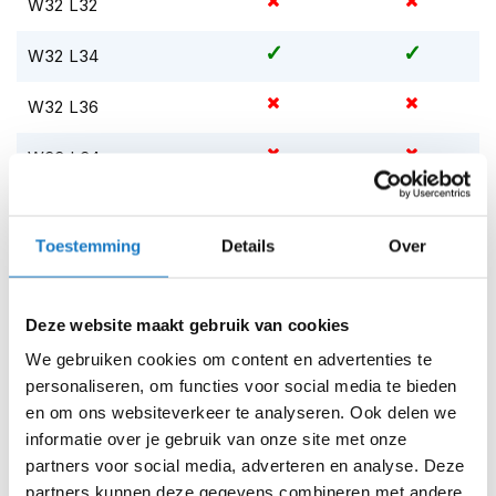
W32 L32
i
p
W32 L34
b
a
c
W32 L36
k
h
W33 L34
e
l
m
W34 L30
e
Toestemming
Details
Over
n
W34 L32
H
W34 L34
e
Deze website maakt gebruik van cookies
r
e
We gebruiken cookies om content en advertenties te
W34 L36
n
personaliseren, om functies voor social media te bieden
m
W36 L30
en om ons websiteverkeer te analyseren. Ook delen we
o
t
informatie over je gebruik van onze site met onze
o
W36 L32
partners voor social media, adverteren en analyse. Deze
r
partners kunnen deze gegevens combineren met andere