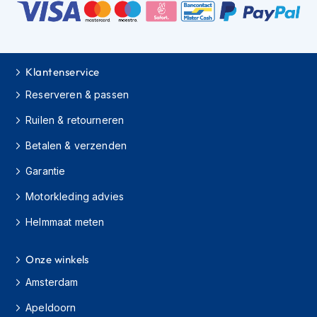
s
c
o
o
t
Klantenservice
e
r
Reserveren & passen
h
e
Ruilen & retourneren
l
m
Betalen & verzenden
e
Garantie
n
Motorkleding advies
K
i
Helmmaat meten
n
d
e
Onze winkels
r
s
Amsterdam
c
o
Apeldoorn