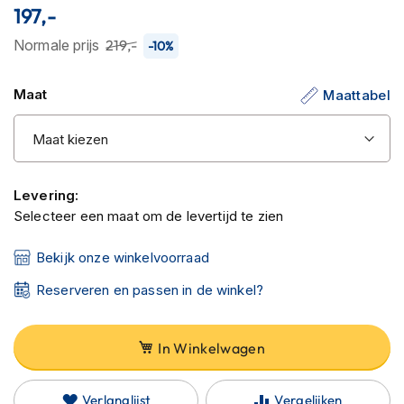
C
197,-
van
a
r
de
Normale prijs
219,-
-10%
b
afbeeldingen-
o
gallerij
n
Maat
Maattabel
h
e
l
m
e
n
Levering:
Selecteer een maat om de levertijd te zien
E
n
Bekijk onze winkelvoorraad
d
u
Reserveren en passen in de winkel?
r
o
h
In Winkelwagen
e
l
m
e
Verlanglijst
Vergelijken