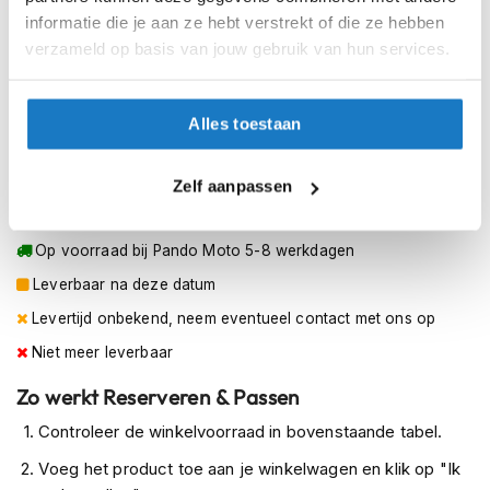
h
W36 L34
informatie die je aan ze hebt verstrekt of die ze hebben
e
l
verzameld op basis van jouw gebruik van hun services.
m
W36 L36
e
n
W38 L34
Alles toestaan
D
W38 L36
a
Zelf aanpassen
m
e
Op voorraad
s
Op voorraad bij Pando Moto 5-8 werkdagen
m
o
Leverbaar na deze datum
t
o
Levertijd onbekend, neem eventueel contact met ons op
r
Niet meer leverbaar
h
e
Zo werkt Reserveren & Passen
l
m
Controleer de winkelvoorraad in bovenstaande tabel.
e
n
Voeg het product toe aan je winkelwagen en klik op "Ik