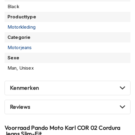
m
Black
e
n
Producttype
Motorkleding
R
a
Categorie
c
e
Motorjeans
h
e
Sexe
l
m
Man, Unisex
e
n
Kenmerken
R
e
t
Reviews
r
o
h
e
Voorraad
Pando Moto Karl COR 02 Cordura
l
Jeans Slim-Fit