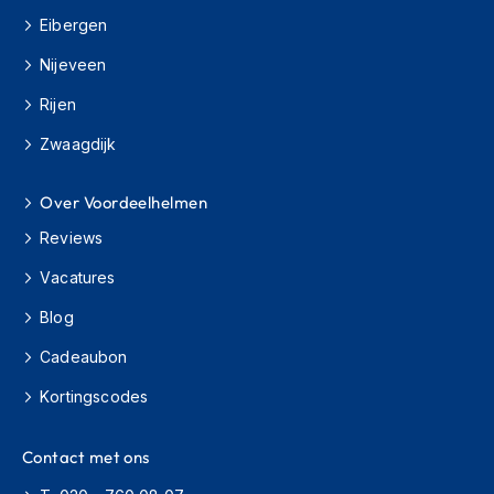
o
Eibergen
t
e
Nijeveen
r
h
Rijen
e
l
Zwaagdijk
m
e
n
Over Voordeelhelmen
S
Reviews
y
Vacatures
s
t
Blog
e
e
Cadeaubon
m
h
Kortingscodes
e
l
m
Contact met ons
e
n