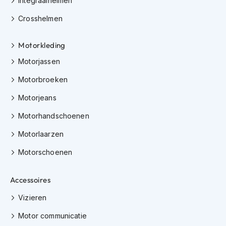
Integraalhelmen
h
i
Crosshelmen
o
n
Motorkleding
h
e
Motorjassen
l
m
Motorbroeken
e
n
Motorjeans
V
Motorhandschoenen
e
s
Motorlaarzen
p
a
Motorschoenen
h
e
Accessoires
l
m
Vizieren
e
n
Motor communicatie