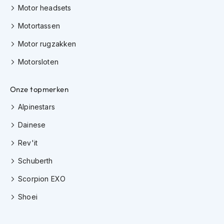
H
Motor headsets
e
r
Motortassen
e
n
Motor rugzakken
s
c
Motorsloten
o
o
t
Onze topmerken
e
Alpinestars
r
h
Dainese
e
l
Rev'it
m
e
Schuberth
n
Scorpion EXO
D
a
Shoei
m
e
s