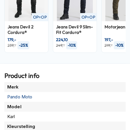
P
i
l
OP=OP
OP=OP
o
t
Jeans Devil 2
Jeans Devil 9 Slim-
Motorjeans
e
Cordura®
Fit Cordura®
n
179,-
224,10
197,-
h
-25%
-10%
-10%
e
239,-
249,-
219,-
l
m
e
n
Product info
P
i
Meer
Merk
n
informatie
l
Pando Moto
o
c
Model
k
Karl
h
e
Kleurstelling
l