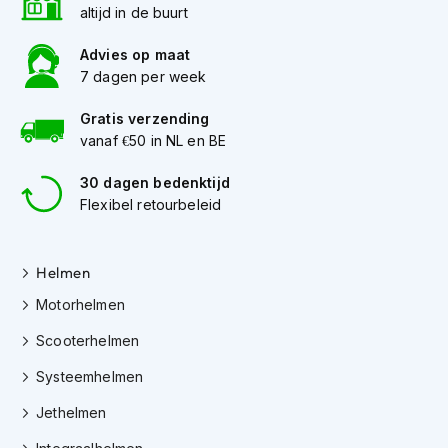
e
altijd in de buurt
r
h
Advies op maat
e
7 dagen per week
l
m
Gratis verzending
e
n
vanaf €50 in NL en BE
B
30 dagen bedenktijd
o
Flexibel retourbeleid
x
e
r
Helmen
h
e
Motorhelmen
l
m
Scooterhelmen
e
n
Systeemhelmen
F
Jethelmen
a
s