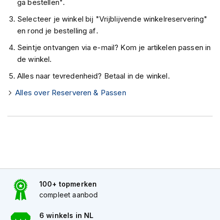
ga bestellen".
K
i
Selecteer je winkel bij "Vrijblijvende winkelreservering"
n
en rond je bestelling af.
d
e
Seintje ontvangen via e-mail? Kom je artikelen passen in
r
de winkel.
m
o
Alles naar tevredenheid? Betaal in de winkel.
t
o
Alles over Reserveren & Passen
r
h
e
l
m
e
n
S
100+ topmerken
c
o
compleet aanbod
o
t
6 winkels in NL