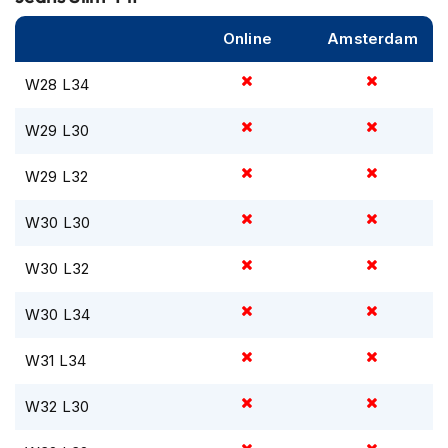
m
e
Online
Amsterdam
n
S
W28 L34
t
i
W29 L30
l
l
W29 L32
e
m
o
W30 L30
t
o
W30 L32
r
h
e
W30 L34
l
m
W31 L34
e
n
W32 L30
F
l