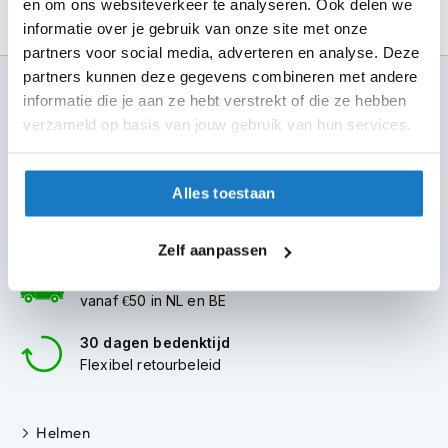
en om ons websiteverkeer te analyseren. Ook delen we
m
e
informatie over je gebruik van onze site met onze
n
partners voor social media, adverteren en analyse. Deze
partners kunnen deze gegevens combineren met andere
S
100+ topmerken
informatie die je aan ze hebt verstrekt of die ze hebben
t
compleet aanbod
i
verzameld op basis van jouw gebruik van hun services.
l
6 winkels in NL
l
altijd in de buurt
e
Alles toestaan
m
Advies op maat
o
t
7 dagen per week
Zelf aanpassen
o
r
Gratis verzending
h
vanaf €50 in NL en BE
e
l
30 dagen bedenktijd
m
Flexibel retourbeleid
e
n
F
Helmen
l