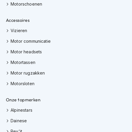
h
Motorschoenen
e
l
m
Accessoires
e
n
Vizieren
D
Motor communicatie
a
Motor headsets
m
e
Motortassen
s
m
Motor rugzakken
o
t
Motorsloten
o
r
h
Onze topmerken
e
l
Alpinestars
m
e
Dainese
n
Rev'it