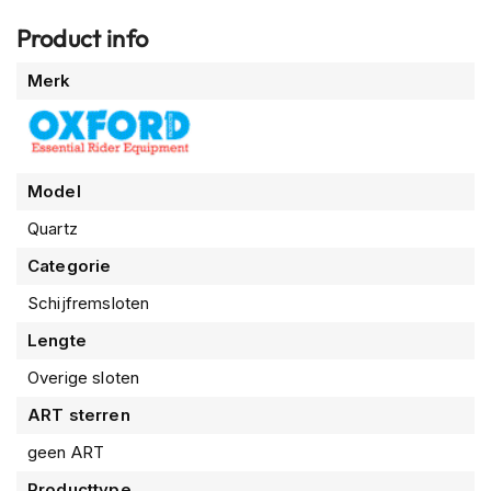
n
Product info
H
Meer
e
Merk
informatie
l
m
e
n
m
Model
e
t
Quartz
z
Categorie
o
n
Schijfremsloten
n
e
Lengte
v
i
Overige sloten
z
i
ART sterren
e
geen ART
r
Producttype