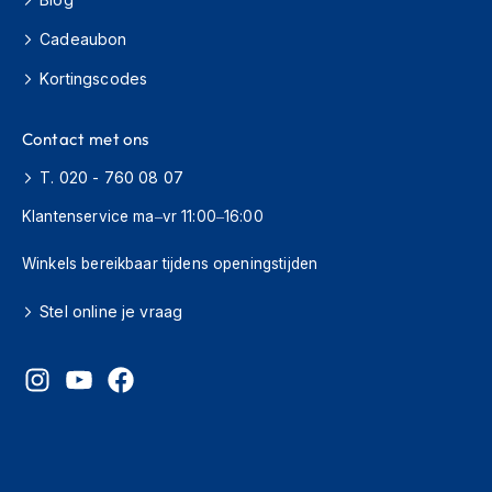
h
i
Cadeaubon
o
n
Kortingscodes
h
e
Contact met ons
l
m
T. 020 - 760 08 07
e
n
Klantenservice ma–vr 11:00–16:00
V
Winkels bereikbaar tijdens openingstijden
e
s
p
Stel online je vraag
a
h
e
l
m
e
n