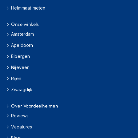
e
r
Helmmaat meten
h
e
Onze winkels
l
m
Amsterdam
e
n
Apeldoorn
B
Eibergen
o
x
Nijeveen
e
r
Rijen
h
e
Zwaagdijk
l
m
Over Voordeelhelmen
e
n
Reviews
F
Vacatures
a
s
Blog