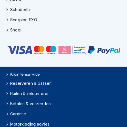
K
Schuberth
i
n
Scorpion EXO
d
e
Shoei
r
m
o
t
o
r
h
e
Klantenservice
l
m
Reserveren & passen
e
n
Ruilen & retourneren
S
Betalen & verzenden
c
o
Garantie
o
t
Motorkleding advies