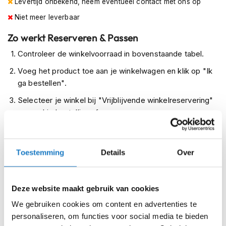
Levertijd onbekend, neem eventueel contact met ons op
m
e
Niet meer leverbaar
n
Zo werkt Reserveren & Passen
R
Controleer de winkelvoorraad in bovenstaande tabel.
a
c
Voeg het product toe aan je winkelwagen en klik op "Ik
e
ga bestellen".
h
e
Selecteer je winkel bij "Vrijblijvende winkelreservering"
l
en rond je bestelling af.
m
e
Seintje ontvangen via e-mail? Kom je artikelen passen in
n
de winkel.
R
Toestemming
Details
Over
Alles naar tevredenheid? Betaal in de winkel.
e
t
Alles over Reserveren & Passen
r
Deze website maakt gebruik van cookies
o
h
We gebruiken cookies om content en advertenties te
e
personaliseren, om functies voor social media te bieden
l