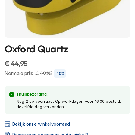
h
e
l
m
e
n
B
Oxford Quartz
Ga
l
naar
u
het
e
€ 44,95
t
begin
Normale prijs
€ 49,95
o
-10%
van
o
de
t
afbeeldingen-
h
Thuisbezorging:
h
gallerij
Nog 2 op voorraad. Op werkdagen vóór 16:00 besteld,
e
dezelfde dag verzonden.
l
m
e
Bekijk onze winkelvoorraad
n
Reserveren en passen in de winkel?