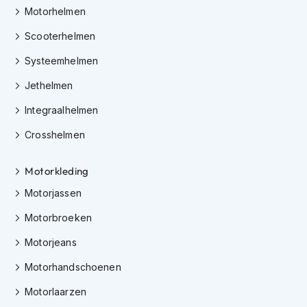
i
Motorhelmen
p
Scooterhelmen
b
a
Systeemhelmen
c
k
Jethelmen
h
e
Integraalhelmen
l
m
Crosshelmen
e
n
Motorkleding
H
Motorjassen
e
r
Motorbroeken
e
n
Motorjeans
m
o
Motorhandschoenen
t
o
Motorlaarzen
r