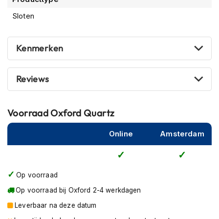
P
i
Sloten
l
o
t
Kenmerken
e
n
h
e
Reviews
l
m
e
Voorraad
Oxford Quartz
n
P
Online
Amsterdam
i
n
l
o
Op voorraad
c
k
Op voorraad bij Oxford 2-4 werkdagen
h
Leverbaar na deze datum
e
l